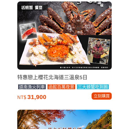
紐西蘭
海島度假
泰國
歐洲
特惠戀上櫻花北海道三溫泉5日
道南漁火列車
函館百萬夜景
三大螃蟹吃到飽