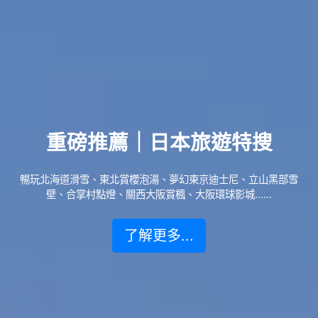
重磅推薦｜日本旅遊特搜
暢玩北海道滑雪、東北賞櫻泡湯、夢幻東京迪士尼、立山黑部雪
壁、合掌村點燈、關西大阪賞楓、大阪環球影城......