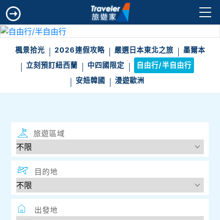
楓景拾光
2026連假攻略
嚴選日本東北之旅
墨爾本
立刻預訂紐西蘭
中四國限定
自由行/半自由行
安妞韓國
漫遊歐洲
旅遊區域