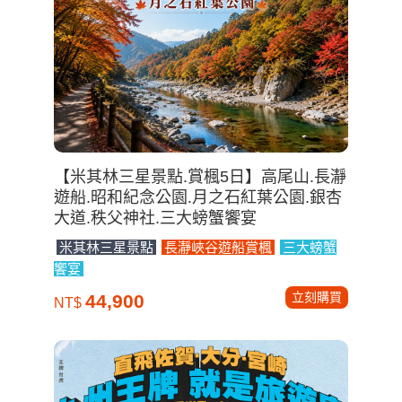
立刻購買
31,900
NT$
【米其林三星景點.賞楓5日】高尾山.長瀞
遊船.昭和紀念公園.月之石紅葉公園.銀杏
大道.秩父神社.三大螃蟹饗宴
米其林三星景點
長瀞峽谷遊船賞楓
三大螃蟹
饗宴