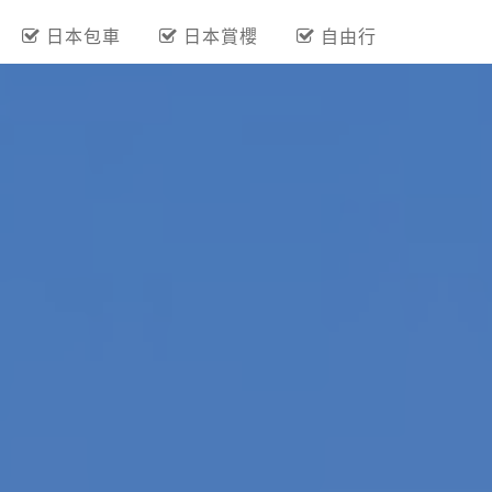
熱門關鍵字
保證出團
夏季旅展
『越南』越來越好玩
九州包機
日本包車
日本賞櫻
自由行