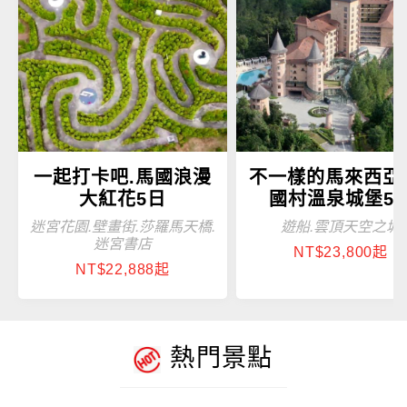
一起打卡吧.馬國浪漫
不一樣的馬來西亞
大紅花5日
國村溫泉城堡5
迷宮花園.壁畫街.莎羅馬天橋.
遊船.雲頂天空之城
迷宮書店
NT$23,800起
NT$22,888起
熱門景點