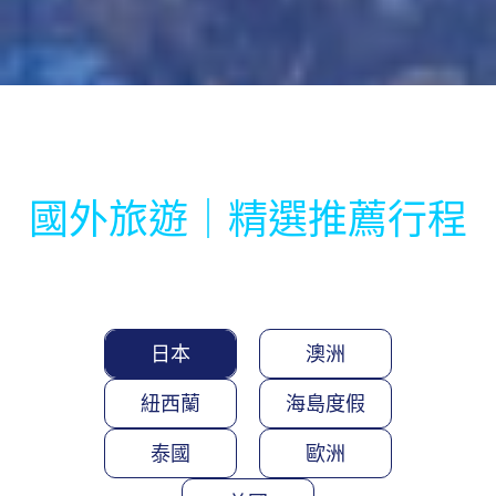
國外旅遊｜精選推薦行程
日本
澳洲
紐西蘭
海島度假
泰國
歐洲