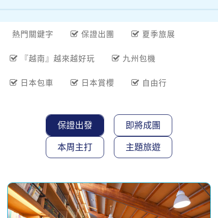
熱門關鍵字
保證出團
夏季旅展
『越南』越來越好玩
九州包機
日本包車
日本賞櫻
自由行
保證出發
即將成團
本周主打
主題旅遊