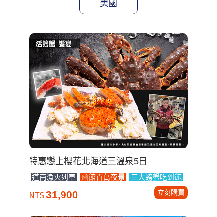
美國
特惠戀上櫻花北海道三溫泉5日
道南漁火列車
函館百萬夜景
三大螃蟹吃到飽
立刻購買
31,900
NT$