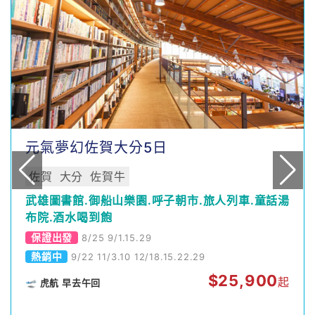
元氣夢幻佐賀大分5日
佐賀
大分
佐賀牛
武雄圖書館.御船山樂園.呼子朝市.旅人列車.童話湯
布院.酒水喝到飽
保證出發
8/25 9/1.15.29
熱銷中
9/22 11/3.10 12/18.15.22.29
$
25,900
起
🛫 虎航 早去午回