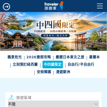
楓景拾光
2026連假攻略
嚴選日本東北之旅
墨爾本
立刻預訂紐西蘭
中四國限定
自由行/半自由行
安妞韓國
漫遊歐洲
旅遊區域