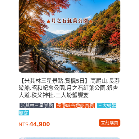
【米其林三星景點.賞楓5日】高尾山.長瀞
遊船.昭和紀念公園.月之石紅葉公園.銀杏
大道.秩父神社.三大螃蟹饗宴
米其林三星景點
長瀞峽谷遊船賞楓
三大螃蟹
饗宴
立刻購買
44,900
NT$