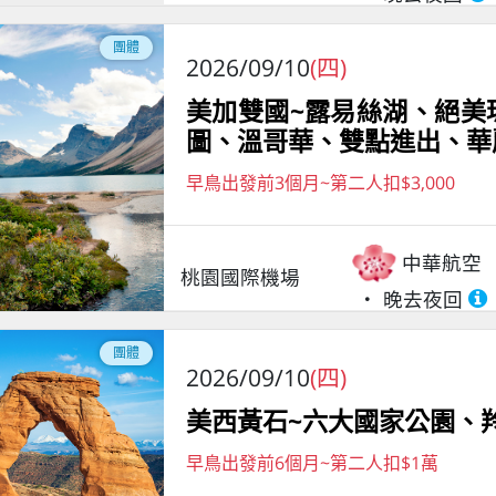
團體
2026/09/10
(四)
美加雙國~露易絲湖、絕美
圖、溫哥華、雙點進出、華
早鳥出發前3個月~第二人扣$3,000
中華航空
桃園國際機場
晚去夜回
團體
2026/09/10
(四)
美西黃石~六大國家公園、
早鳥出發前6個月~第二人扣$1萬