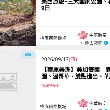
美西旅遊~三大國家公園、
9日
中華航空
桃園國際機場
晚去夜回
團體
2026/09/17
(四)
【華麗美洲】美加雙國｜
圖、溫哥華、雙點進出、華
無城堡飯店
中華航空
桃園國際機場