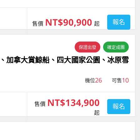
NT$90,900
報名
售價
起
保證出發
確定成團
、加拿大賞鯨船、四大國家公園、冰原雪
26
10
機位
可售
NT$134,900
售價
報名
起