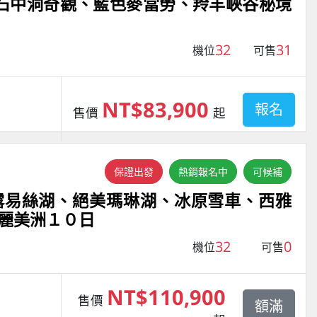
石中洞奇觀、藍色麥當勞、羚羊峽谷秘境
32
31
機位
可售
NT$83,900
報名
售價
起
保證出發
熱銷報名中
可候補
露易絲湖、絕美瑪琳湖、冰原雪車、西雅
麗美洲１０日
32
0
機位
可售
NT$110,900
售價
額滿