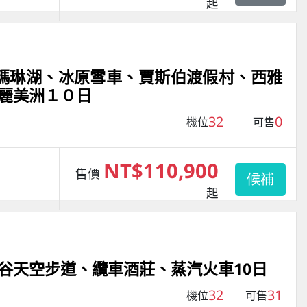
起
瑪琳湖、冰原雪車、賈斯伯渡假村、西雅
麗美洲１０日
32
0
機位
可售
NT$110,900
售價
候補
起
谷天空步道、纜車酒莊、蒸汽火車10日
32
31
機位
可售