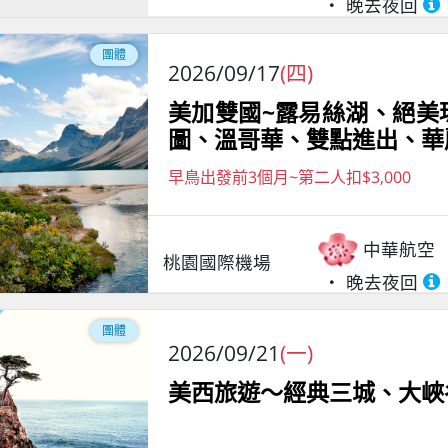
晚去夜回
團體
2026/09/17
(四)
美加雙國~露易絲湖、絕美
圖、溫哥華、雙點進出、華
早鳥出發前3個月~第二人扣$3,000
中華航空
桃園國際機場
晚去夜回
團體
2026/09/21
(一)
美西旅遊～經典三城、大峽