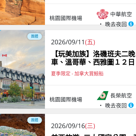
中華航空
桃園國際機場
晚去夜回
團體
2026/09/11
(五)
【玩美加族】洛磯班夫二晚
車、溫哥華、西雅圖１２日
夏季限定 - 加拿大賞鯨船
長榮航空
桃園國際機場
晚去夜回
團體
2026/09/16
(三)