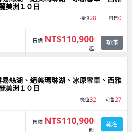
麗美洲１０日
28
0
機位
可售
NT$110,900
售價
額滿
起
露易絲湖、絕美瑪琳湖、冰原雪車、西雅
麗美洲１０日
32
27
機位
可售
NT$110,900
售價
報名
起