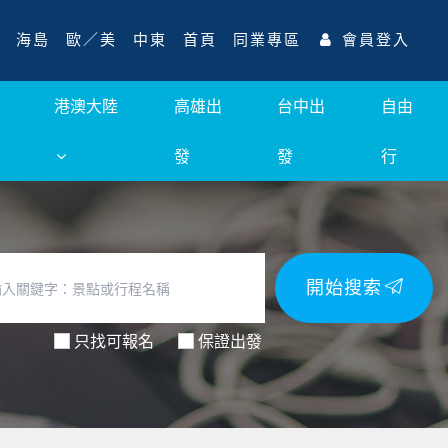
海島
歐／美
中東
首頁
同業專區
會員登入
港澳大陸
高雄出
台中出
自由
發
發
行
開始搜索
只找可報名
保證出發