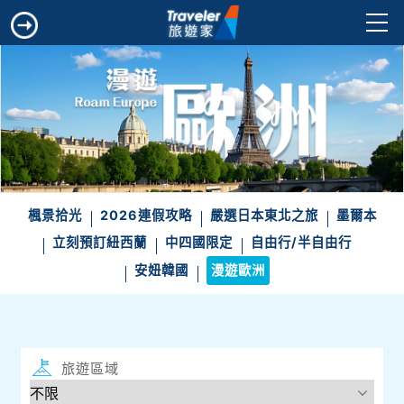
楓景拾光
2026連假攻略
嚴選日本東北之旅
墨爾本
立刻預訂紐西蘭
中四國限定
自由行/半自由行
安妞韓國
漫遊歐洲
旅遊區域