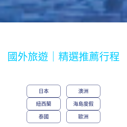
國外旅遊｜精選推薦行程
日本
澳洲
紐西蘭
海島度假
泰國
歐洲