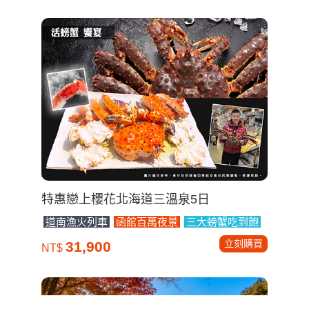
特惠戀上櫻花北海道三溫泉5日
道南漁火列車
函館百萬夜景
三大螃蟹吃到飽
立刻購買
31,900
NT$