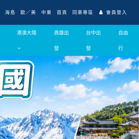
海島
歐／美
中東
首頁
同業專區
會員登入
港澳大陸
高雄出
台中出
自由
發
發
行