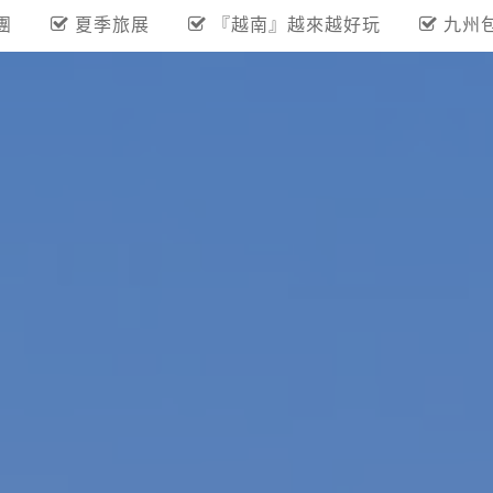
團
夏季旅展
『越南』越來越好玩
九州