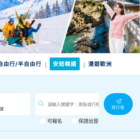
自由行/半自由行
安妞韓國
漫遊歐洲
找行程
可報名
保證出發