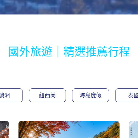
國外旅遊｜精選推薦行程
澳洲
紐西蘭
海島度假
泰