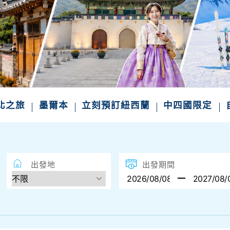
北之旅
墨爾本
立刻預訂紐西蘭
中四國限定
出發地
出發期間