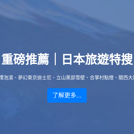
重磅推薦｜日本旅遊特搜
泡湯、夢幻東京迪士尼、立山黑部雪壁、合掌村點燈、關西大阪賞楓
了解更多...