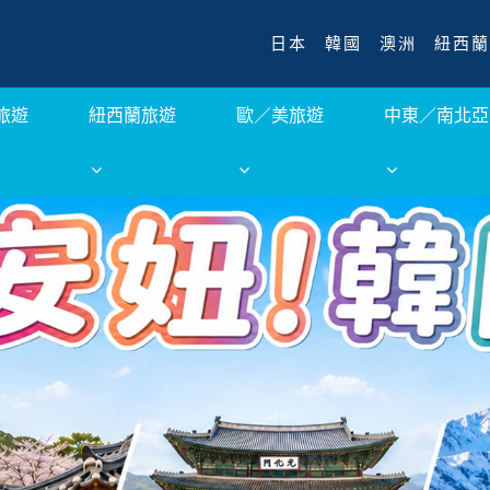
日本
韓國
澳洲
紐西蘭
旅遊
紐西蘭旅遊
歐／美旅遊
中東／南北亞