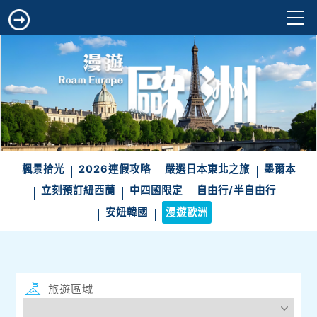
楓景拾光
2026連假攻略
嚴選日本東北之旅
墨爾本
立刻預訂紐西蘭
中四國限定
自由行/半自由行
安妞韓國
漫遊歐洲
旅遊區域