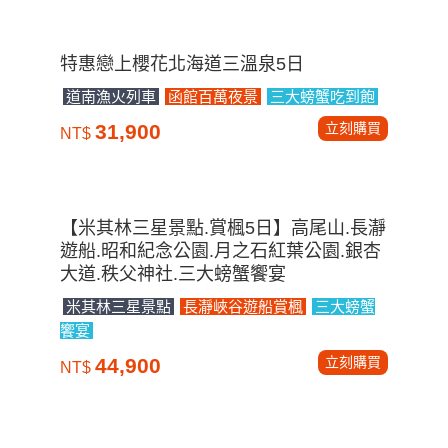
特惠戀上櫻花北海道三溫泉5日
道南漁火列車
函館百萬夜景
三大螃蟹吃到飽
立刻購買
31,900
NT$
【米其林三星景點.賞楓5日】高尾山.長瀞
遊船.昭和紀念公園.月之石紅葉公園.銀杏
大道.秩父神社.三大螃蟹饗宴
米其林三星景點
長瀞峽谷遊船賞楓
三大螃蟹
饗宴
立刻購買
44,900
NT$