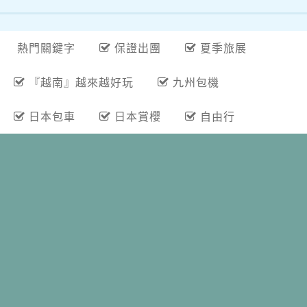
熱門關鍵字
保證出團
夏季旅展
『越南』越來越好玩
九州包機
日本包車
日本賞櫻
自由行