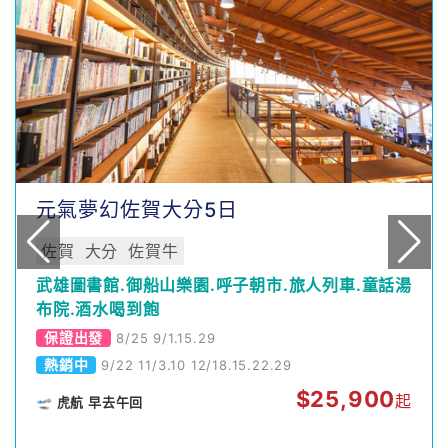
元氣夢幻佐賀大分5日
佐賀
大分
佐賀牛
武雄圖書館.御船山樂園.呼子朝市.旅人列車.童話湯
布院.酒水喝到飽
保證出發
8/25 9/1.15.29
熱銷中
9/22 11/3.10 12/18.15.22.29
$
25,900
起
🛫 虎航 早去午回