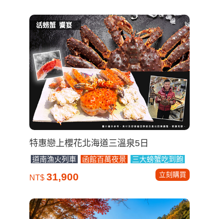
特惠戀上櫻花北海道三溫泉5日
道南漁火列車
函館百萬夜景
三大螃蟹吃到飽
立刻購買
31,900
NT$