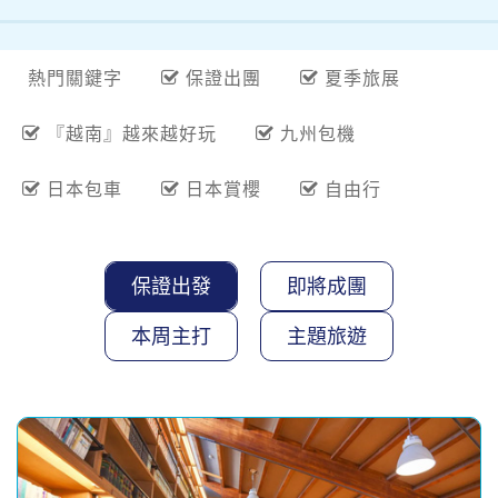
熱門關鍵字
保證出團
夏季旅展
『越南』越來越好玩
九州包機
日本包車
日本賞櫻
自由行
保證出發
即將成團
本周主打
主題旅遊