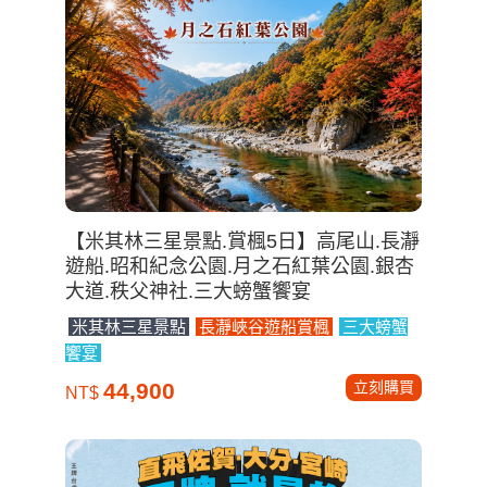
【米其林三星景點.賞楓5日】高尾山.長瀞
遊船.昭和紀念公園.月之石紅葉公園.銀杏
大道.秩父神社.三大螃蟹饗宴
米其林三星景點
長瀞峽谷遊船賞楓
三大螃蟹
饗宴
立刻購買
44,900
NT$