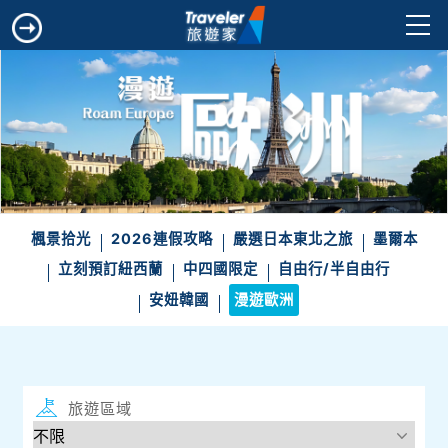
楓景拾光
2026連假攻略
嚴選日本東北之旅
墨爾本
立刻預訂紐西蘭
中四國限定
自由行/半自由行
安妞韓國
漫遊歐洲
旅遊區域