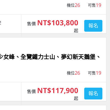
26
19
機位
可售
NT$103,800
空
售價
報名
起
美少女峰、全覽鐵力士山、夢幻新天鵝堡、
26
19
機位
可售
NT$117,900
售價
報名
起