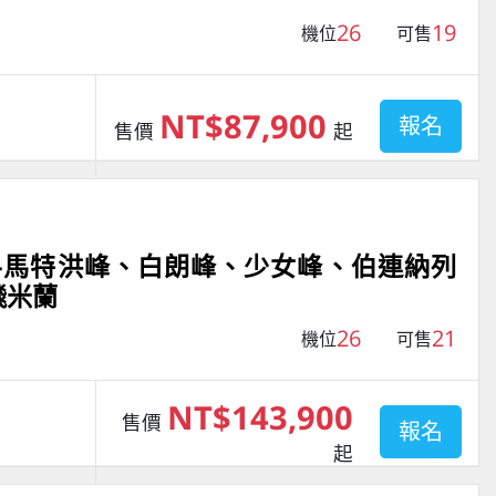
26
19
機位
可售
NT$87,900
報名
售價
起
車)-馬特洪峰、白朗峰、少女峰、伯連納列
飛米蘭
26
21
機位
可售
NT$143,900
售價
報名
起