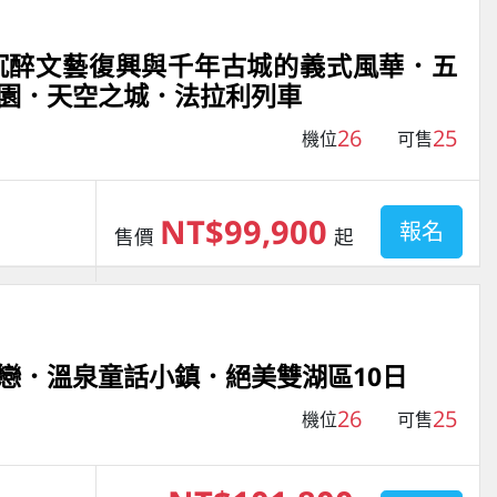
沉醉文藝復興與千年古城的義式風華．五
園．天空之城．法拉利列車
26
25
機位
可售
NT$99,900
報名
售價
起
戀．溫泉童話小鎮．絕美雙湖區10日
26
25
機位
可售