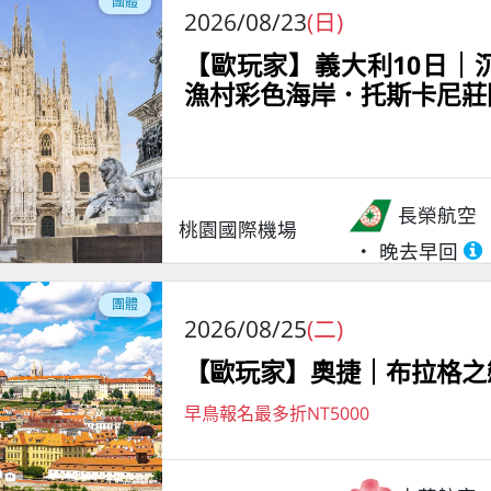
團體
2026/08/23
(日)
【歐玩家】義大利10日｜
漁村彩色海岸．托斯卡尼莊
長榮航空
桃園國際機場
晚去早回
團體
2026/08/25
(二)
【歐玩家】奧捷｜布拉格之
早鳥報名最多折NT5000