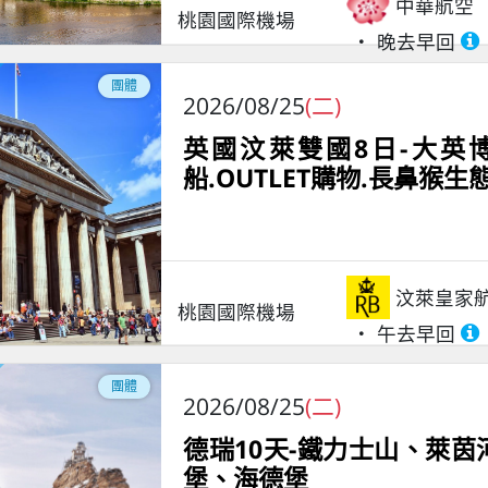
中華航空
桃園國際機場
晚去早回
團體
2026/08/25
(二)
英國汶萊雙國8日-大英博
船.OUTLET購物.長鼻猴
汶萊皇家
桃園國際機場
午去早回
團體
2026/08/25
(二)
德瑞10天-鐵力士山、萊
堡、海德堡