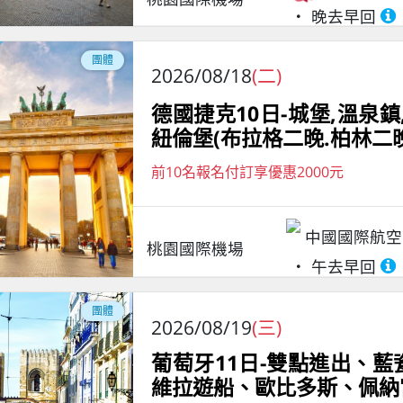
晚去早回
團體
2026/08/18
(二)
德國捷克10日-城堡,溫泉鎮
紐倫堡(布拉格二晚.柏林二晚
前10名報名付訂享優惠2000元
中國國際航空
桃園國際機場
午去早回
團體
2026/08/19
(三)
葡萄牙11日-雙點進出、
維拉遊船、歐比多斯、佩納