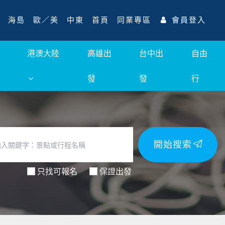
海島
歐／美
中東
首頁
同業專區
會員登入
港澳大陸
高雄出
台中出
自由
發
發
行
開始搜索
只找可報名
保證出發