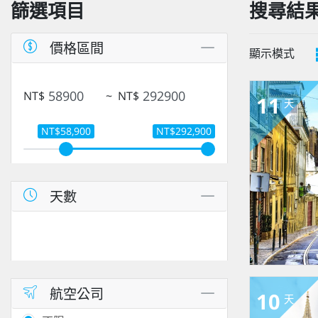
篩選項目
搜尋結
價格區間
顯示模式
NT$
~
NT$
11
天
NT$58,900
NT$292,900
天數
航空公司
10
天