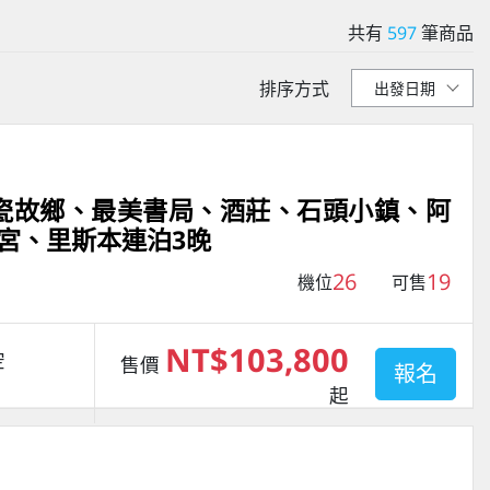
共有
597
筆商品
排序方式
藍瓷故鄉、最美書局、酒莊、石頭小鎮、阿
宮、里斯本連泊3晚
26
19
機位
可售
NT$103,800
空
售價
報名
起