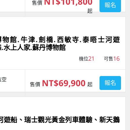
NT$101,800
售價
報名
起
物館.牛津.劍橋.西敏寺.泰晤士河遊
生態.水上人家.蘇丹博物館
21
16
機位
可售
航空
NT$69,900
報名
售價
起
茵河遊船、瑞士觀光黃金列車體驗、新天鵝