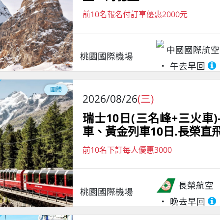
前10名報名付訂享優惠2000元
中國國際航空
桃園國際機場
午去早回
團體
2026/08/26
(三)
瑞士10日(三名峰+三火
車、黃金列車10日.長榮直
前10名下訂每人優惠3000
長榮航空
桃園國際機場
晚去早回