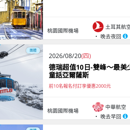
土耳其航
桃園國際機場
晚去夜回
團體
2026/08/20
(四)
德瑞超值10日-雙峰～最
童話亞爾薩斯
前10名報名付訂享優惠2000元
中華航空
桃園國際機場
晚去早回