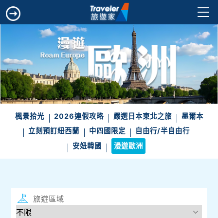
楓景拾光
2026連假攻略
嚴選日本東北之旅
墨爾本
立刻預訂紐西蘭
中四國限定
自由行/半自由行
安妞韓國
漫遊歐洲
旅遊區域