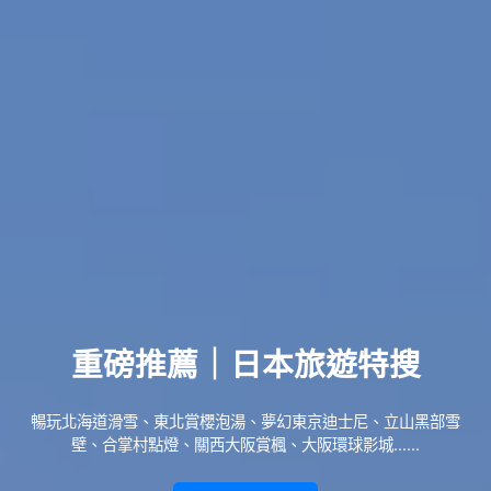
重磅推薦｜日本旅遊特搜
暢玩北海道滑雪、東北賞櫻泡湯、夢幻東京迪士尼、立山黑部雪
壁、合掌村點燈、關西大阪賞楓、大阪環球影城......