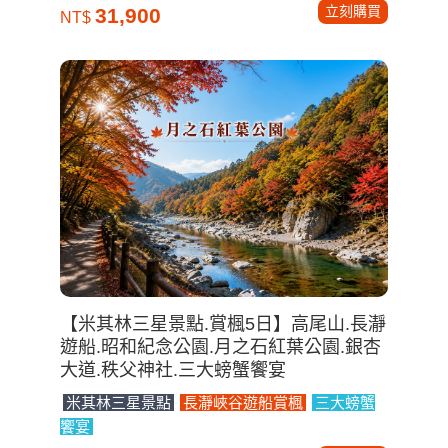
立刻購買
31,900
NT$
【米其林三星景點.賞楓5日】高尾山.長瀞
遊船.昭和紀念公園.月之石紅葉公園.銀杏
大道.秩父神社.三大螃蟹饗宴
米其林三星景點
長瀞峽谷遊船賞楓
三大螃蟹
饗宴