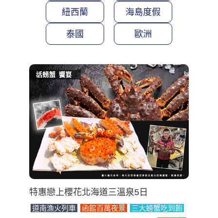
紐西蘭
海島度假
泰國
歐洲
特惠戀上櫻花北海道三溫泉5日
道南漁火列車
函館百萬夜景
三大螃蟹吃到飽