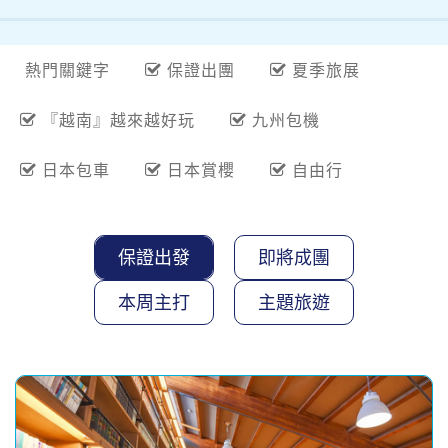
熱門關鍵字
保證出團
夏季旅展
『越南』越來越好玩
九州包機
日本包車
日本賞櫻
自由行
保證出發
即將成團
本周主打
主題旅遊