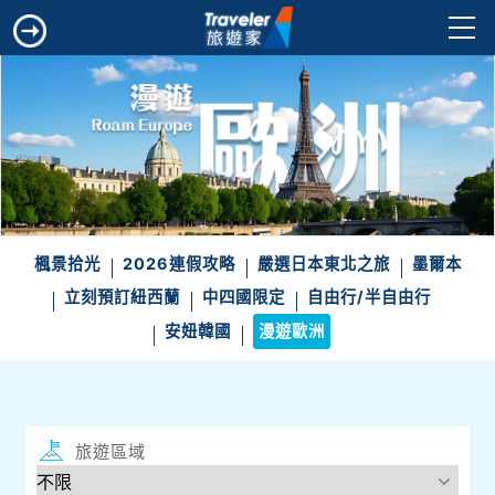
楓景拾光
2026連假攻略
嚴選日本東北之旅
墨爾本
立刻預訂紐西蘭
中四國限定
自由行/半自由行
安妞韓國
漫遊歐洲
旅遊區域