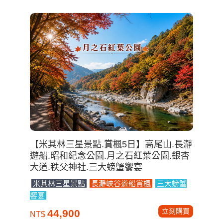
【米其林三星景點.賞楓5日】高尾山.長瀞
遊船.昭和紀念公園.月之石紅葉公園.銀杏
大道.秩父神社.三大螃蟹饗宴
米其林三星景點
長瀞峽谷遊船賞楓
三大螃蟹
饗宴
立刻購買
44,900
NT$