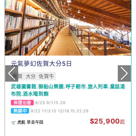
元氣夢幻佐賀大分5日
佐賀
大分
佐賀牛
武雄圖書館.御船山樂園.呼子朝市.旅人列車.童話湯
布院.酒水喝到飽
保證出發
8/25 9/1.15.29
熱銷中
9/22 11/3.10 12/18.15.22.29
$
25,900
起
🛫 虎航 早去午回