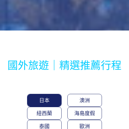
國外旅遊｜精選推薦行程
日本
澳洲
紐西蘭
海島度假
泰國
歐洲