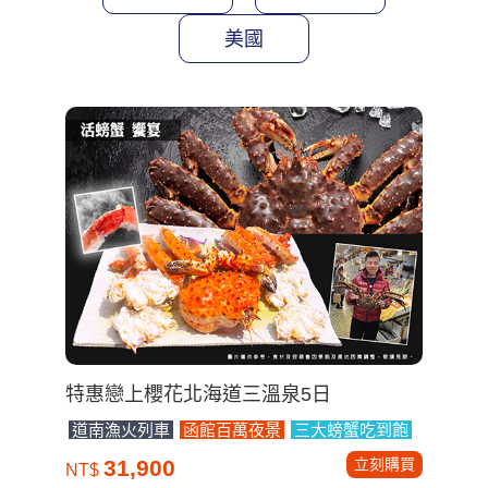
美國
特惠戀上櫻花北海道三溫泉5日
道南漁火列車
函館百萬夜景
三大螃蟹吃到飽
立刻購買
31,900
NT$