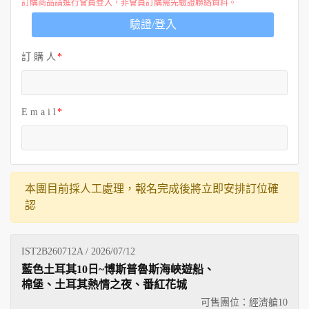
訂購商品請進行會員登入，非會員訂購需先驗證聯絡資料。
驗證/登入
訂 購 人
E m a i l
本團目前採人工處理，報名完成後將立即安排訂位確
認
IST2B260712A / 2026/07/12
藍色土耳其10日~博斯普魯斯海峽遊船、
棉堡、土耳其熱情之夜、番紅花城
可售團位：經濟艙
10