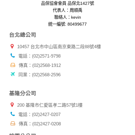
品保協會會員 品保北1427號
在您於本網站註冊帳號、使用本網站相關產品、服務、活動或
贈獎時，本網站會收集您的個人識別資料，本網站也可以從商
代表人：周順禹
業夥伴處取得個人資料。
聯絡人：kevin
當客戶在本網站註冊時，我們會取得您的姓名、電話、住址、
統一編號: 80499677
身份證字號、電子郵件、出生日期、性別、行業等相關資料，
台北總公司
當您註冊成功，並登入使用我們的服務後，我們即取得您的資
料。註冊時，本網站取得您的姓名、電話、住址、身份證字
10457 台北市中山區南京東路二段88號4樓
號、電子郵件、出生日期、性別、行業等相關資料，當您註冊
成功，並登入使用我們的服務後，本網站即取得您的資料。
電話：(02)2571-9798
其他除了上述，會保留您在上網瀏覽或查詢時，伺服器自行產
生的相關記錄，包括您使用連線設備的 IP 位址、使用時間、使
傳真：(02)2568-1912
用的瀏覽器、瀏覽及點選資料紀錄等。本網站會對個別連線者
同業：(02)2568-2596
的瀏覽器予以標示，歸納使用者瀏覽器在本網站內部所瀏覽的
網頁，除非您願意告知您的個人資料，否則本網站不會也無法
將此項記錄和您對應。請您注意，在本網站網刊登廣告之廠
基隆分公司
商，或與連結本網站，也可能蒐集您個人的資料。對於您主動
提供的個人資訊，這些廣告廠商、或連結網站有其個別的私權
200 基隆市仁愛區孝二路57號1樓
保護政策，其資料處理措施不適用本網站隱私權保護政策，本
公司不負任何連帶責任。
電話：(02)2427-0207
本網站將在事前或註冊登錄取得您的同意後，傳送商業性資料
傳真：(02)2427-0208
或電子郵件給您。本公司除了在該資料或電子郵件上註明是由
本公司發送，也會在該資料或電子郵件上提供您能隨時停止接