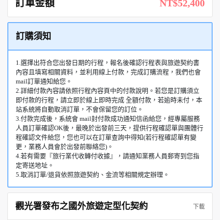
訂單金額
NT$52,400
訂購須知
1.選擇出符合您出發日期的行程，報名後確認行程表與旅遊契約書
內容且填寫相關資料，並利用線上付款，完成訂購流程，我們也會
mail訂單通知給您。
2.詳細付款內容請依照行程內容頁中的付款說明。若您是訂購須立
即付款的行程，請立即於線上即時完成 全額付款，若逾時未付，本
站系統將自動取消訂單，不會保留您的訂位。
3.付款完成後，系統會 mail封付款成功通知信函給您，經專屬服務
人員訂單確認OK後，最晚於出發前三天，提供行程確認單與團體行
程確認文件給您，您也可以在訂單查詢中得知(若行程確認單有變
更，業務人員會於出發前聯絡您)。
4.若有需要『旅行業代收轉付收據』，請通知業務人員郵寄到您指
定寄送地址。
5.取消訂單/退貨依照旅遊契約、金流等相關規定辦理。
觀光署發布之國外旅遊定型化契約
下載