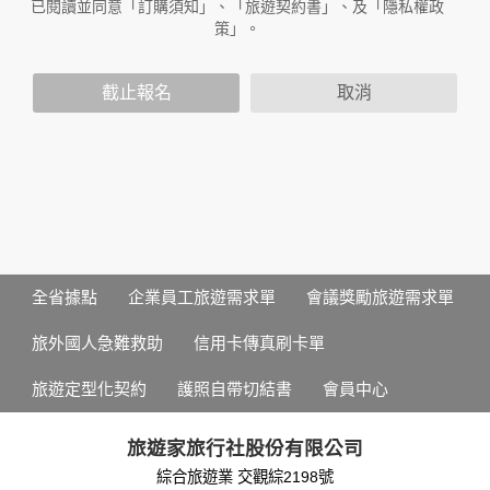
已閱讀並同意「訂購須知」、「旅遊契約書」、及「隱私權政
放連結的廠商也可能蒐集您個人的資料。對於您主動提供的個
策」。
人資訊，這些廣告廠商或連結網站有其個別的隱私權保護政
策，其資料處理措施不適用於本公司隱私權保護政策。
您個人在本網站上的聊天室或討論區中任意公開個人資料的行
截止報名
取消
為，在非經加密的保護下，亦不適用於本公司隱私權保護政
策。
資料的蒐集與使用方式:
為了在本網站提供您最佳的互動性服務，可能會請您提供相關
個人的資料，其範圍如下：
本網站在您使用服務信箱、問卷調查等互動性功能時，會保留
您所提供的姓名、電子郵件地址、聯絡方式及使用時間等。
於一般瀏覽時，伺服器會自行記錄相關行徑，包括您使用連線
全省據點
企業員工旅遊需求單
會議獎勵旅遊需求單
設備的 IP 位址、使用時間、使用的瀏覽器、瀏覽及點選資料記
錄等，做為我們增進網站服務的參考依據，此記錄為內部應
旅外國人急難救助
信用卡傳真刷卡單
用，決不對外公布。
為提供精確的服務，我們會將收集的問卷調查內容進行統計與
旅遊定型化契約
護照自帶切結書
會員中心
分析，分析結果之統計數據或說明文字呈現，除供內部研究
外，我們會視需要公佈統計數據及說明文字，但不涉及特定個
人之資料。
旅遊家旅行社股份有限公司
除非取得您的同意或其他法令之特別規定，本網站絕不會將您
綜合旅遊業 交觀綜2198號
的個人資料揭露予第三人或使用於蒐集目的以外之其他用途。