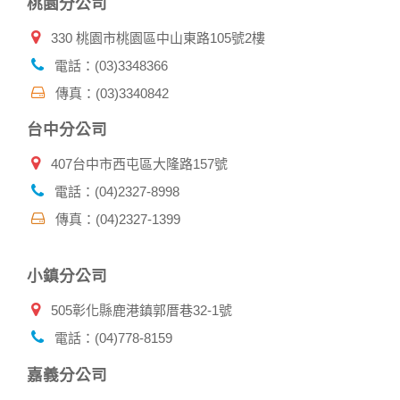
桃園分公司
收這些資料或電子郵件的方法及說明。
330 桃園市桃園區中山東路105號2樓
資料使用:
本公司不會向任何人出售或出借您的個人識別資料。
電話：(03)3348366
在以下情況下， 本公司會向其他人士或公司提供您的個人識別
傳真：(03)3340842
資料：
1.遵守法令或政府機關的要求；或我們發覺您在網站上的行為
台中分公司
違反本公司旗下網站的會員條款或產品、服務的特定使用指
南。
407台中市西屯區大隆路157號
2.為了保護使用者個人隱私，我們無法為您查詢其他使用者的
帳號資料。若您有相關法律上問題需查閱他人資料時，請務必
電話：(04)2327-8998
向警政單位提出告訴，我們將全力配合警政單位調查並提供所
傳真：(04)2327-1399
有相關資料，以協助調查及破案！
自我保護措施:
小鎮分公司
請妥善保管您在本公司及相關企業伙伴網站的帳號、密碼或個
人資料，不要將任何資料、密碼提供給任何人。並在您使用完
505彰化縣鹿港鎮郭厝巷32-1號
本公司相關企業伙伴網站所提供的服務後，務必記得登出帳戶
或關閉網頁瀏覽器，以防止他人讀取您的個人資料。
電話：(04)778-8159
倘若您發現有任何非經授權的第三者使用您的帳號進行任何詢
問或訂購時，請立即通知本站。
嘉義分公司