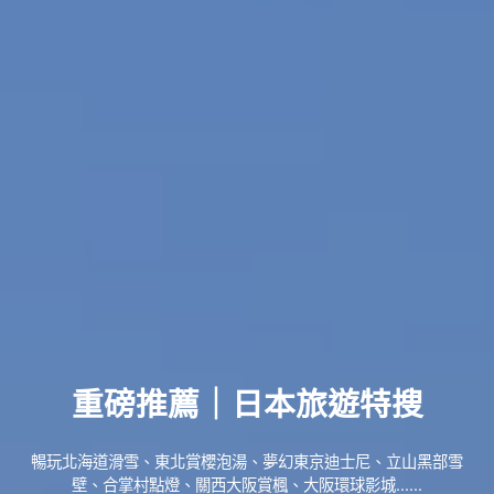
重磅推薦｜日本旅遊特搜
暢玩北海道滑雪、東北賞櫻泡湯、夢幻東京迪士尼、立山黑部雪
壁、合掌村點燈、關西大阪賞楓、大阪環球影城......