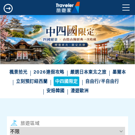
楓景拾光
2026連假攻略
嚴選日本東北之旅
墨爾本
立刻預訂紐西蘭
中四國限定
自由行/半自由行
安妞韓國
漫遊歐洲
旅遊區域