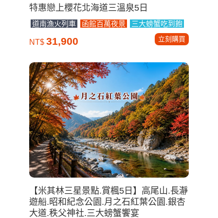
特惠戀上櫻花北海道三溫泉5日
道南漁火列車
函館百萬夜景
三大螃蟹吃到飽
立刻購買
31,900
NT$
【米其林三星景點.賞楓5日】高尾山.長瀞
遊船.昭和紀念公園.月之石紅葉公園.銀杏
大道.秩父神社.三大螃蟹饗宴