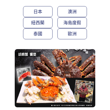
日本
澳洲
紐西蘭
海島度假
泰國
歐洲