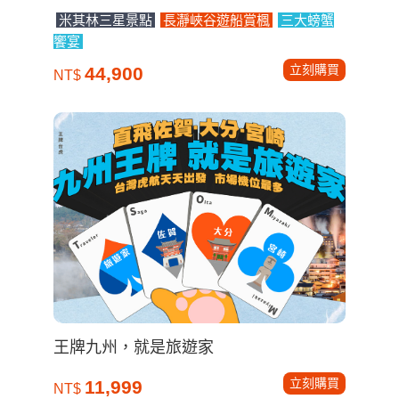
米其林三星景點
長瀞峽谷遊船賞楓
三大螃蟹
饗宴
立刻購買
44,900
NT$
王牌九州，就是旅遊家
立刻購買
11,999
NT$