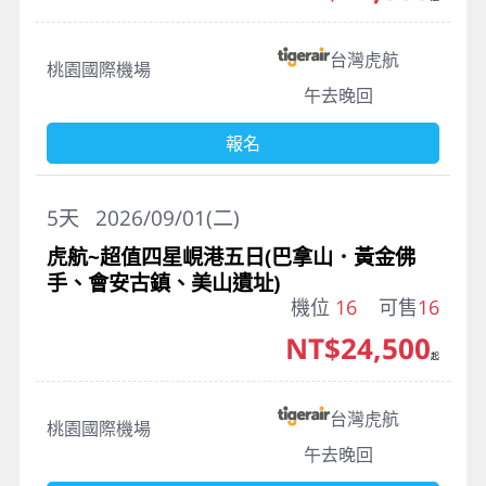
台灣虎航
桃園國際機場
午去晚回
報名
5
天
2026/09/01(二)
虎航~超值四星峴港五日(巴拿山．黃金佛
手、會安古鎮、美山遺址)
機位
16
可售
16
NT$24,500
起
台灣虎航
桃園國際機場
午去晚回