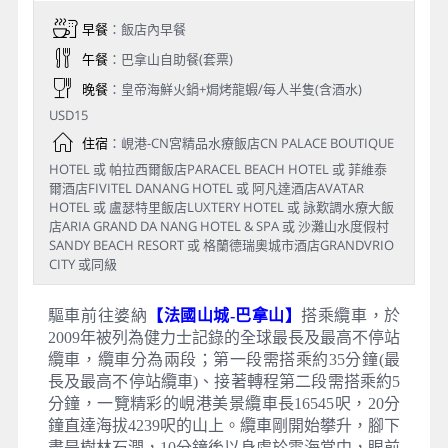
早餐
：飯店內早餐
午餐
：巴拿山自助餐(套票)
晚餐
：皇帝海鮮火鍋+焗烤龍蝦/每人半隻(含酒水)
USD15
住宿
：峴港-CN宮精品水療飯店CN PALACE BOUTIQUE
HOTEL 或 帕拉西爾飯店PARACEL BEACH HOTEL 或 菲維泰
爾酒店FIVITEL DANANG HOTEL 或 阿凡達酒店AVATAR
HOTEL 或 盧瑟特里飯店LUXTERY HOTEL 或 詠歎調水療大飯
店ARIA GRAND DA NANG HOTEL & SPA 或 沙灘山水度假村
SANDY BEACH RESORT 或 格蘭德瑞奧城市酒店GRANDVRIO
CITY 或同級
驅車前往婆納
【法國山城-巴拿山】
搭乘纜車，於
2009年被列為健力士記錄的全球最長及最高不停站
纜車，纜車分為兩段；第一段需搭乘約35分鐘(最
長及最高不停站纜車)、接著轉程第二段需搭乘約5
分鐘，一覽精彩的峴港美景纜車長16545呎，20分
鐘直達海拔4239呎的山上。纜車剛開始攀升，腳下
盡是樹林石澗，10分鐘後以身處於雲海當中，眼前