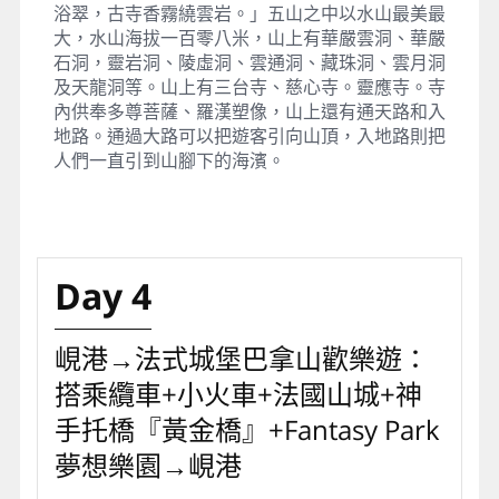
浴翠，古寺香霧繞雲岩。」五山之中以水山最美最
大，水山海拔一百零八米，山上有華嚴雲洞、華嚴
石洞，靈岩洞、陵虛洞、雲通洞、藏珠洞、雲月洞
及天龍洞等。山上有三台寺、慈心寺。靈應寺。寺
內供奉多尊菩薩、羅漢塑像，山上還有通天路和入
地路。通過大路可以把遊客引向山頂，入地路則把
人們一直引到山腳下的海濱。
Day 4
峴港→法式城堡巴拿山歡樂遊：
搭乘纜車+小火車+法國山城+神
手托橋『黃金橋』+Fantasy Park
夢想樂園→峴港