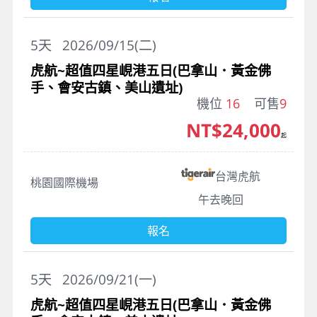
5
天
2026/09/15(二)
虎航~超值四星峴港五日(巴拿山．黃金佛
手、會安古鎮、美山遺址)
機位
16
可售
9
NT$24,000
起
台灣虎航
桃園國際機場
午去晚回
報名
5
天
2026/09/21(一)
虎航~超值四星峴港五日(巴拿山．黃金佛