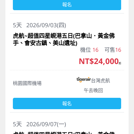
報名
5
天
2026/09/03(四)
虎航~超值四星峴港五日(巴拿山．黃金佛
手、會安古鎮、美山遺址)
機位
16
可售
16
NT$24,000
起
台灣虎航
桃園國際機場
午去晚回
報名
5
天
2026/09/07(一)