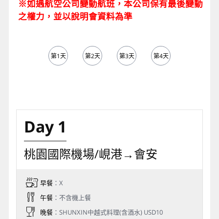
※如遇航空公司變動航班，本公司保有最後變動
之權力，並以說明會資料為準
第1天
第2天
第3天
第4天
第5天
Day 1
桃園國際機場/峴港→會安
早餐
：X
午餐
：不含機上餐
晚餐
：SHUNXIN中越式料理(含酒水) USD10