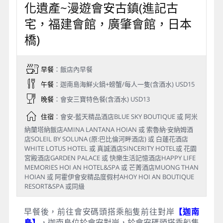
化遺產~漫遊會安古鎮(進記古
宅，福建會館，廣肇會館，日本
橋)
早餐
：飯店內早餐
午餐
：迦南島海鮮火鍋+螃蟹/每人一隻(含酒水) USD15
晚餐
：會安三寶特色餐(含酒水) USD13
住宿
：會安-藍天精品酒店BLUE SKY BOUTIQUE 或 阿米
納蘭塔納飯店AMINA LANTANA HOIAN 或 索魯納·安納姆酒
店SOLEIL BY SOLUNA (原:巴比倫河畔酒店) 或 白蓮花酒店
WHITE LOTUS HOTEL 或 真誠酒店SINCERITY HOTEL或 花園
宮殿酒店GARDEN PALACE 或 快樂生活記憶酒店HAPPY LIFE
MEMORIES HOI AN HOTEL&SPA 或 芒菁酒店MUONG THAN
HOIAN 或 阿霍伊會安精品度假村AHOY HOI AN BOUTIQUE
RESORT&SPA 或同級
早餐後，前往會安碼頭搭乘船隻前往對岸
【迦南
島】
，迦南島位於會安對岸，於會安碼頭搭乘船隻