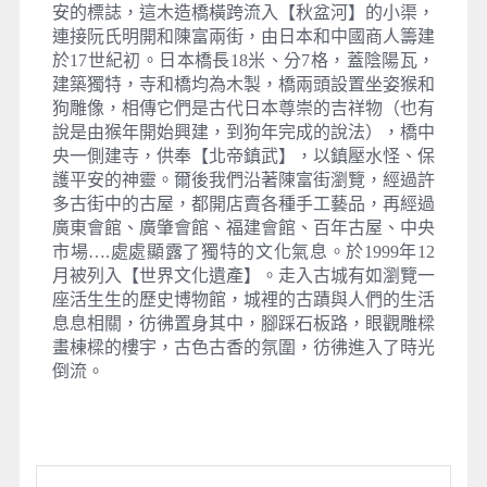
安的標誌，這木造橋橫跨流入【秋盆河】的小渠，
連接阮氏明開和陳富兩街，由日本和中國商人籌建
於17世紀初。日本橋長18米、分7格，蓋陰陽瓦，
建築獨特，寺和橋均為木製，橋兩頭設置坐姿猴和
狗雕像，相傳它們是古代日本尊崇的吉祥物（也有
說是由猴年開始興建，到狗年完成的說法），橋中
央一側建寺，供奉【北帝鎮武】，以鎮壓水怪、保
護平安的神靈。爾後我們沿著陳富街瀏覽，經過許
多古街中的古屋，都開店賣各種手工藝品，再經過
廣東會館、廣肇會館、福建會館、百年古屋、中央
市場….處處顯露了獨特的文化氣息。於1999年12
月被列入【世界文化遺產】。走入古城有如瀏覽一
座活生生的歷史博物館，城裡的古蹟與人們的生活
息息相關，彷彿置身其中，腳踩石板路，眼觀雕樑
畫棟樑的樓宇，古色古香的氛圍，彷彿進入了時光
倒流。