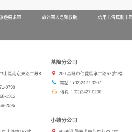
站取得您的姓名、電話、住址、身份證字號、電子郵件、出生日
料。
伺服器自行產生的相關記錄，包括您使用連線設備的 IP 位址
旅遊需求單
旅外國人急難救助
信用卡傳真刷卡
示，歸納使用者瀏覽器在本網站內部所瀏覽的網頁，除非您願意
廣告之廠商，或與連結本網站，也可能蒐集您個人的資料。對於
施不適用本網站隱私權保護政策，本公司不負任何連帶責任。
傳送商業性資料或電子郵件給您。本公司除了在該資料或電子郵
郵件的方法及說明。
基隆分公司
資料。
北市中山區南京東路二段8
200 基隆市仁愛區孝二路57號1樓
供您的個人識別資料：
在網站上的行為違反本公司旗下網站的會員條款或產品、服務的
電話：(02)2427-0207
詢其他使用者的帳號資料。若您有相關法律上問題需查閱他人資
1-9798
傳真：(02)2427-0208
助調查及破案！
8-1912
8-2596
帳號、密碼或個人資料，不要將任何資料、密碼提供給任何人。
，以防止他人讀取您的個人資料。
小鎮分公司
帳號進行任何詢問或訂購時，請立即通知本站。
屯區大隆路157號
505彰化縣鹿港鎮郭厝巷32-1號