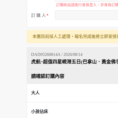
訂購商品請進行會員登入，非會員訂
訂 購 人
本團目前採人工處理，報名完成後將立即安排
DAD05260814A / 2026/08/14
虎航~超值四星峴港五日(巴拿山．黃金佛
請確認訂購內容
大人
小孩佔床