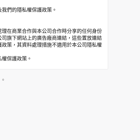
及我們的隱私權保護政策。
處理在商業合作與本公司合作時分享的任何身份
公司旗下網站上的廣告廠商連結，這些置放連結
護政策，其資料處理措施不適用於本公司隱私權
私權保護政策。
」。
用時間等。
覽及點選資料記錄等，做為我們增進網站服務的
供內部研究外，我們會視需要公佈統計數據及說
之其他用途。
站也可以從商業夥伴處取得個人資料。
等相關資料，當您註冊成功，並登入使用我們的