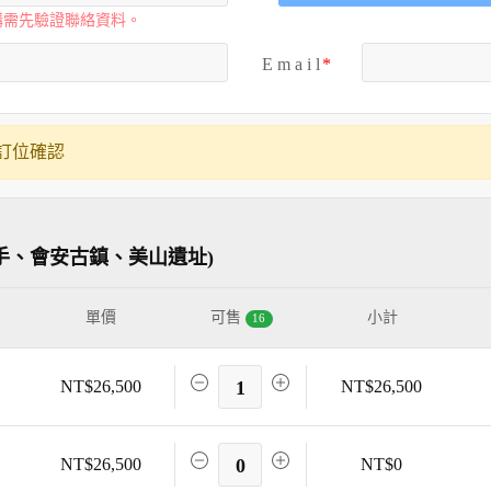
購需先驗證聯絡資料。
E m a i l
訂位確認
手、會安古鎮、美山遺址)
單價
可售
小計
16
NT$26,500
1
NT$26,500
NT$26,500
0
NT$0