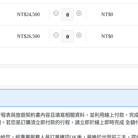
NT$24,500
0
NT$0
NT$26,500
0
NT$0
行程表與旅遊契約書內容且填寫相關資料，並利用線上付款，完成訂
明。若您是訂購須立即付款的行程，請立即於線上即時完成 全
知信函給您，經專屬服務人員訂單確認OK後，最晚於出發前三天