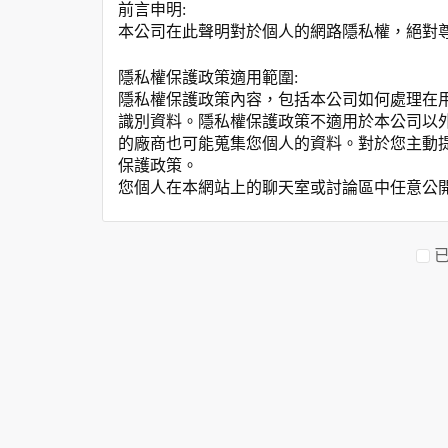
前言申明:
本公司在此聲明對於個人的網路隱私權，絕對
隱私權保護政策適用範圍:
隱私權保護政策內容，包括本公司如何處理在
識別資料。隱私權保護政策不適用於本公司以
的廠商也可能蒐集您個人的資料。對於您主動
保護政策。
您個人在本網站上的聊天室或討論區中任意公
資料的蒐集與使用方式:
為了在本網站提供您最佳的互動性服務，可能
本網站在您使用服務信箱、問卷調查等互動性
於一般瀏覽時，伺服器會自行記錄相關行徑，包
參考依據，此記錄為內部應用，決不對外公布
為提供精確的服務，我們會將收集的問卷調查
明文字，但不涉及特定個人之資料。
除非取得您的同意或其他法令之特別規定，本
在您於本網站註冊帳號、使用本網站相關產品
當客戶在本網站註冊時，我們會取得您的姓名