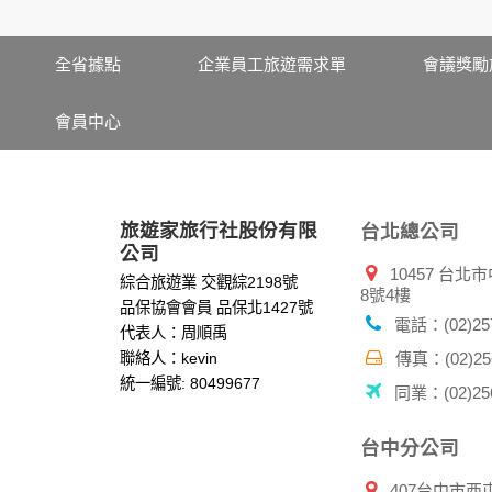
服務後，我們即取得您的資料。註冊時，本網
登入使用我們的服務後，本網站即取得您的資
其他除了上述，會保留您在上網瀏覽或查詢時，
全省據點
企業員工旅遊需求單
會議獎勵
錄等。本網站會對個別連線者的瀏覽器予以標
項記錄和您對應。請您注意，在本網站網刊登
會員中心
網站有其個別的私權保護政策，其資料處理措
本網站將在事前或註冊登錄取得您的同意後，
郵件上提供您能隨時停止接收這些資料或電子
資料使用:
旅遊家旅行社股份有限
台北總公司
本公司不會向任何人出售或出借您的個人識別
公司
10457 台
在以下情況下， 本公司會向其他人士或公司提
綜合旅遊業 交觀綜2198號
8號4樓
1.遵守法令或政府機關的要求；或我們發覺您
品保協會會員 品保北1427號
2.為了保護使用者個人隱私，我們無法為您查
電話：(02)257
代表人：周順禹
配合警政單位調查並提供所有相關資料，以協
聯絡人：kevin
傳真：(02)256
統一編號: 80499677
同業：(02)256
自我保護措施:
請妥善保管您在本公司及相關企業伙伴網站的
服務後，務必記得登出帳戶或關閉網頁瀏覽器
台中分公司
倘若您發現有任何非經授權的第三者使用您的
407台中市西