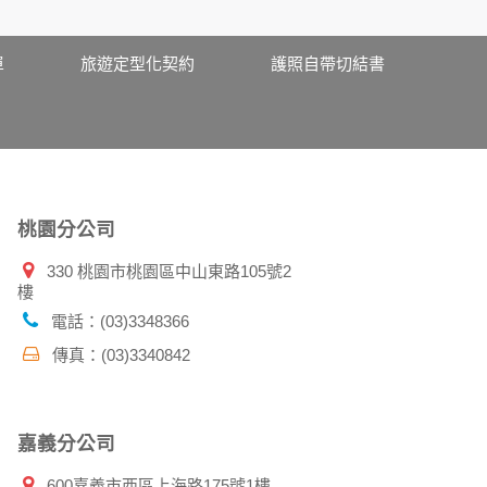
期、性別、行業等相關資料，當您註冊成功，並
、使用時間、使用的瀏覽器、瀏覽及點選資料紀
單
旅遊定型化契約
護照自帶切結書
告知您的個人資料，否則本網站不會也無法將此
您主動提供的個人資訊，這些廣告廠商、或連結
件上註明是由本公司發送，也會在該資料或電子
桃園分公司
330 桃園市桃園區中山東路105號2
樓
特定使用指南。
料時，請務必向警政單位提出告訴，我們將全力
電話：(03)3348366
傳真：(03)3340842
並在您使用完本公司相關企業伙伴網站所提供的
嘉義分公司
600嘉義市西區上海路175號1樓