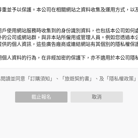
尊重並予以保護。本公司在相關網站之資料收集及運用方式，以
用戶使用網站服務時收集到的身份識別資料，也包括本公司如何
外的公司或網站群，與非本站所僱用或管理人員。例如您透過本
提供的個人資訊，這些廣告廠商或連結網站有其個別的隱私權保
開個人資料的行為，在非經加密的保護下，亦不適用於本公司隱
已閱讀並同意「訂購須知」、「旅遊契約書」、及「隱私權政策
會請您提供相關個人的資料，其範圍如下：
功能時，會保留您所提供的姓名、電子郵件地址、聯絡方式及使
括您使用連線設備的 IP 位址、使用時間、使用的瀏覽器、瀏
截止報名
取消
。
內容進行統計與分析，分析結果之統計數據或說明文字呈現，除
網站絕不會將您的個人資料揭露予第三人或使用於蒐集目的以外
、服務、活動或贈獎時，本網站會收集您的個人識別資料，本網
、電話、住址、身份證字號、電子郵件、出生日期、性別、行業