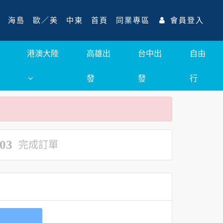
海島
歐／美
中東
首頁
同業專區
會員登入
港澳大陸
高雄出
台中出
自由
發
發
行
03
完成訂單