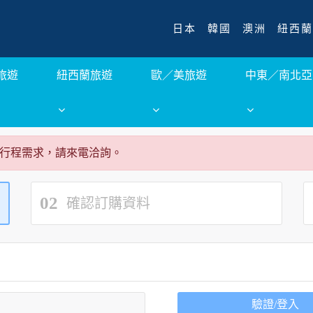
日本
韓國
澳洲
紐西蘭
旅遊
紐西蘭旅遊
歐／美旅遊
中東／南北亞
行程需求，請來電洽詢。
02
確認訂購資料
驗證/登入