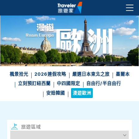
楓景拾光
2026連假攻略
嚴選日本東北之旅
墨爾本
立刻預訂紐西蘭
中四國限定
自由行/半自由行
安妞韓國
漫遊歐洲
旅遊區域