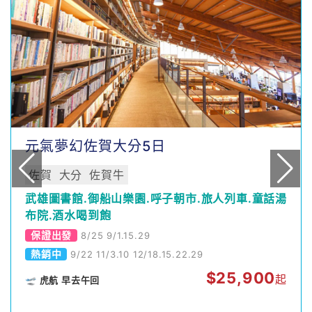
元氣夢幻佐賀大分5日
佐賀
大分
佐賀牛
武雄圖書館.御船山樂園.呼子朝市.旅人列車.童話湯
布院.酒水喝到飽
保證出發
8/25 9/1.15.29
熱銷中
9/22 11/3.10 12/18.15.22.29
$
25,900
起
🛫 虎航 早去午回