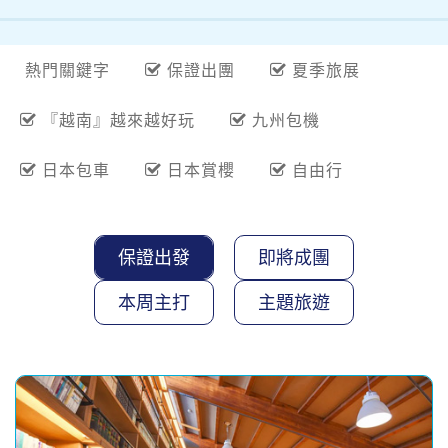
熱門關鍵字
保證出團
夏季旅展
『越南』越來越好玩
九州包機
日本包車
日本賞櫻
自由行
保證出發
即將成團
本周主打
主題旅遊