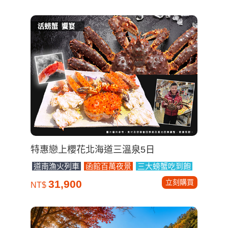
特惠戀上櫻花北海道三溫泉5日
道南漁火列車
函館百萬夜景
三大螃蟹吃到飽
立刻購買
31,900
NT$