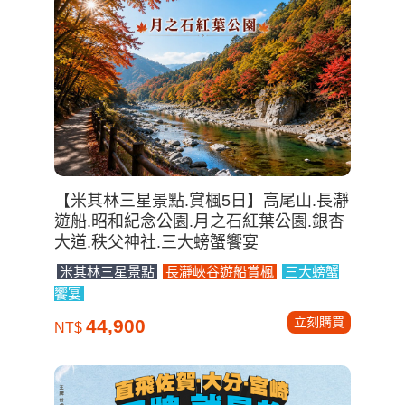
【米其林三星景點.賞楓5日】高尾山.長瀞
遊船.昭和紀念公園.月之石紅葉公園.銀杏
大道.秩父神社.三大螃蟹饗宴
米其林三星景點
長瀞峽谷遊船賞楓
三大螃蟹
饗宴
立刻購買
44,900
NT$