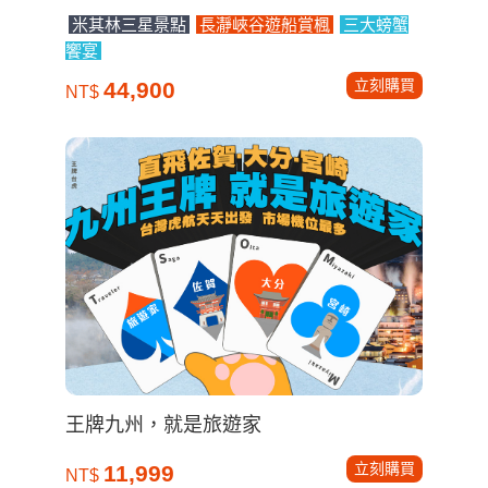
米其林三星景點
長瀞峽谷遊船賞楓
三大螃蟹
饗宴
立刻購買
44,900
NT$
王牌九州，就是旅遊家
立刻購買
11,999
NT$