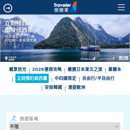
楓景拾光
2026連假攻略
嚴選日本東北之旅
墨爾本
立刻預訂紐西蘭
中四國限定
自由行/半自由行
安妞韓國
漫遊歐洲
旅遊區域