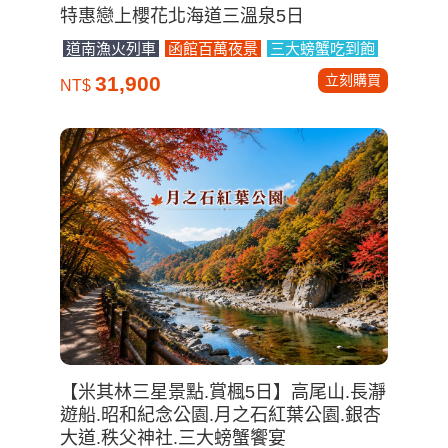
特惠戀上櫻花北海道三溫泉5日
道南漁火列車
函館百萬夜景
三大螃蟹吃到飽
立刻購買
31,900
NT$
【米其林三星景點.賞楓5日】高尾山.長瀞
遊船.昭和紀念公園.月之石紅葉公園.銀杏
大道.秩父神社.三大螃蟹饗宴