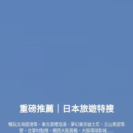
重磅推薦｜日本旅遊特搜
暢玩北海道滑雪、東北賞櫻泡湯、夢幻東京迪士尼、立山黑部雪
壁、合掌村點燈、關西大阪賞楓、大阪環球影城......