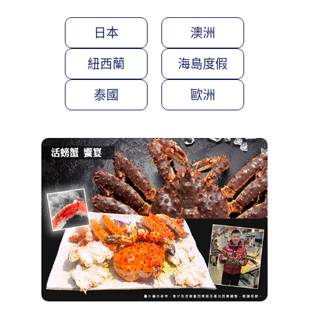
日本
澳洲
紐西蘭
海島度假
泰國
歐洲