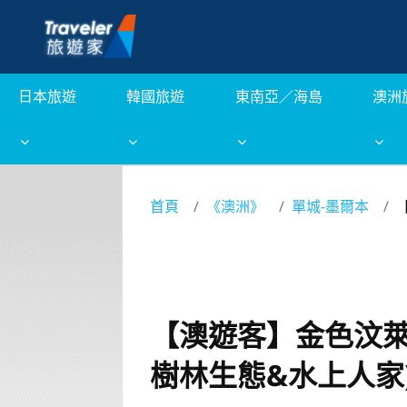
日本旅遊
韓國旅遊
東南亞／海島
澳洲
首頁
《澳洲》
單城-墨爾本
【澳遊客】金色汶萊
樹林生態&水上人家