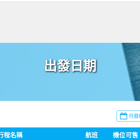
出發日期
月曆
行程名稱
航班
機位
可售