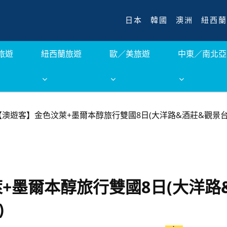
日本
韓國
澳洲
紐西蘭
旅遊
紐西蘭旅遊
歐／美旅遊
中東／南北亞
【澳遊客】金色汶萊+墨爾本醇旅行雙國8日(大洋路&酒莊&觀景
+墨爾本醇旅行雙國8日(大洋路
)