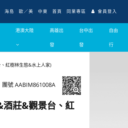
海島
歐／美
中東
首頁
同業專區
會員登入
港澳大陸
高雄出
台中出
自由
發
發
行
台、紅樹林生態&水上人家)
團號 AABIM861008A
&酒莊&觀景台、紅