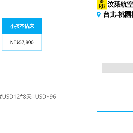
汶萊航
台北-桃園
小孩不佔床
NT$57,800
D12*8天=USD$96