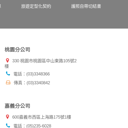
、使用時間、使用的瀏覽器、瀏覽及點選資料紀
單
旅遊定型化契約
護照自帶切結書
告知您的個人資料，否則本網站不會也無法將此
您主動提供的個人資訊，這些廣告廠商、或連結
件上註明是由本公司發送，也會在該資料或電子
桃園分公司
330 桃園市桃園區中山東路105號2
樓
特定使用指南。
料時，請務必向警政單位提出告訴，我們將全力
電話：(03)3348366
傳真：(03)3340842
並在您使用完本公司相關企業伙伴網站所提供的
嘉義分公司
600嘉義市西區上海路175號1樓
電話：(05)235-6028