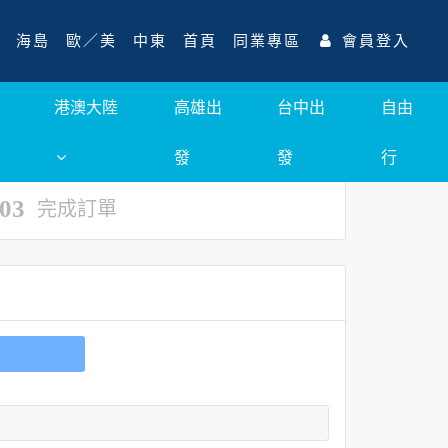
海島
歐／美
中東
首頁
同業專區
會員登入
港澳大陸
高雄出
台中出
自由
發
發
行
03
完成訂單