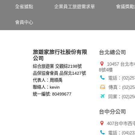
其他除了上述，會保留您在上網瀏覽或查詢時，
全省據點
企業員工旅遊需求單
會議獎勵
錄等。本網站會對個別連線者的瀏覽器予以標
項記錄和您對應。請您注意，在本網站網刊登
會員中心
網站有其個別的私權保護政策，其資料處理措
本網站將在事前或註冊登錄取得您的同意後，
郵件上提供您能隨時停止接收這些資料或電子
資料使用:
旅遊家旅行社股份有限
台北總公司
本公司不會向任何人出售或出借您的個人識別
公司
10457 台
在以下情況下， 本公司會向其他人士或公司提
綜合旅遊業 交觀綜2198號
8號4樓
1.遵守法令或政府機關的要求；或我們發覺您
品保協會會員 品保北1427號
2.為了保護使用者個人隱私，我們無法為您查
電話：(02)257
代表人：周順禹
配合警政單位調查並提供所有相關資料，以協
聯絡人：kevin
傳真：(02)256
統一編號: 80499677
同業：(02)256
自我保護措施:
請妥善保管您在本公司及相關企業伙伴網站的
服務後，務必記得登出帳戶或關閉網頁瀏覽器
台中分公司
倘若您發現有任何非經授權的第三者使用您的
407台中市西
電話：(04)232