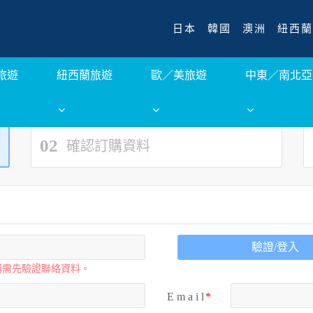
日本
韓國
澳洲
紐西蘭
旅遊
紐西蘭旅遊
歐／美旅遊
中東／南北亞
02
確認訂購資料
驗證/登入
購需先驗證聯絡資料。
E m a i l