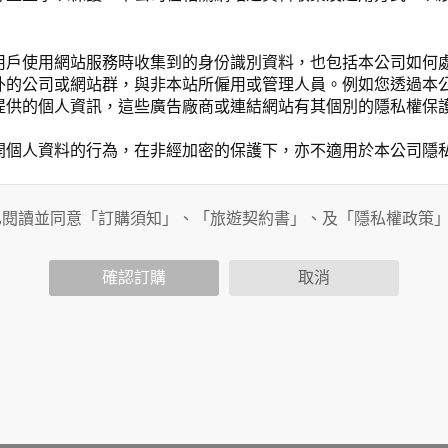
用戶使用網站服務時收集到的身份識別資料，也包括本公司如何
外的公司或網站群，與非本站所僱用或管理人員。例如您透過本
提供的個人資訊，這些廣告廠商或連結網站有其個別的隱私權保
開個人資料的行為，在非經加密的保護下，亦不適用於本公司隱
已閱讀並同意「訂購須知」、「旅遊契約書」、及「隱私權政策
會請您提供相關個人的資料，其範圍如下：
功能時，會保留您所提供的姓名、電子郵件地址、聯絡方式及使
括您使用連線設備的 IP 位址、使用時間、使用的瀏覽器、瀏
確認訂購
取消
。
內容進行統計與分析，分析結果之統計數據或說明文字呈現，除
網站絕不會將您的個人資料揭露予第三人或使用於蒐集目的以外
、服務、活動或贈獎時，本網站會收集您的個人識別資料，本網
、電話、住址、身份證字號、電子郵件、出生日期、性別、行業
站取得您的姓名、電話、住址、身份證字號、電子郵件、出生日
料。