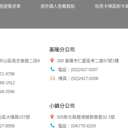
伺服器自行產生的相關記錄，包括您使用連線設備的 IP 位址
旅遊需求單
旅外國人急難救助
信用卡傳真刷卡
示，歸納使用者瀏覽器在本網站內部所瀏覽的網頁，除非您願意
廣告之廠商，或與連結本網站，也可能蒐集您個人的資料。對於
施不適用本網站隱私權保護政策，本公司不負任何連帶責任。
傳送商業性資料或電子郵件給您。本公司除了在該資料或電子郵
郵件的方法及說明。
基隆分公司
資料。
北市中山區南京東路二段8
200 基隆市仁愛區孝二路57號1樓
供您的個人識別資料：
在網站上的行為違反本公司旗下網站的會員條款或產品、服務的
電話：(02)2427-0207
詢其他使用者的帳號資料。若您有相關法律上問題需查閱他人資
1-9798
傳真：(02)2427-0208
助調查及破案！
8-1912
8-2596
帳號、密碼或個人資料，不要將任何資料、密碼提供給任何人。
，以防止他人讀取您的個人資料。
小鎮分公司
帳號進行任何詢問或訂購時，請立即通知本站。
屯區大隆路157號
505彰化縣鹿港鎮郭厝巷32-1號
7-8998
電話：(04)778-8159