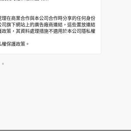
處理在商業合作與本公司合作時分享的任何身份
公司旗下網站上的廣告廠商連結，這些置放連結
護政策，其資料處理措施不適用於本公司隱私權
私權保護政策。
」。
用時間等。
覽及點選資料記錄等，做為我們增進網站服務的
供內部研究外，我們會視需要公佈統計數據及說
之其他用途。
站也可以從商業夥伴處取得個人資料。
等相關資料，當您註冊成功，並登入使用我們的
期、性別、行業等相關資料，當您註冊成功，並