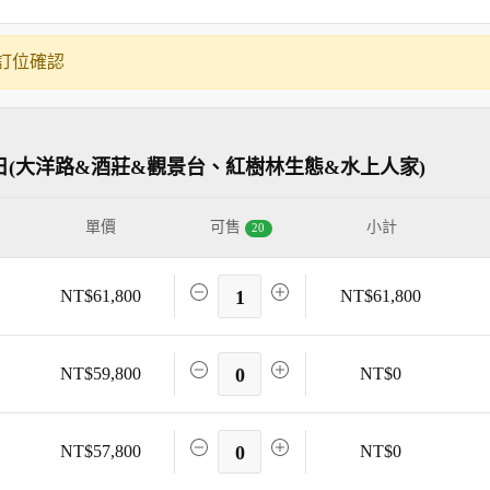
訂位確認
日(大洋路&酒莊&觀景台、紅樹林生態&水上人家)
單價
可售
小計
20
NT$61,800
1
NT$61,800
NT$59,800
0
NT$0
NT$57,800
0
NT$0