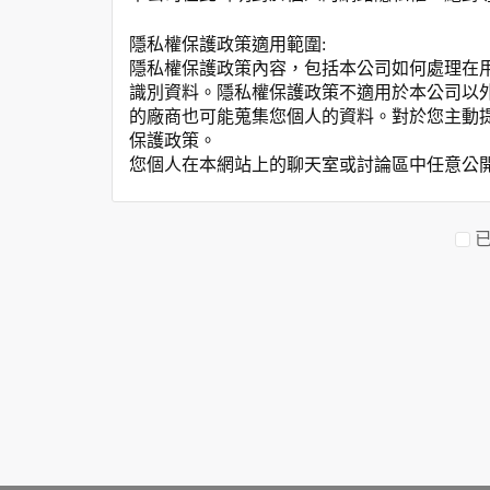
隱私權保護政策適用範圍:
隱私權保護政策內容，包括本公司如何處理在
識別資料。隱私權保護政策不適用於本公司以
的廠商也可能蒐集您個人的資料。對於您主動
保護政策。
您個人在本網站上的聊天室或討論區中任意公
資料的蒐集與使用方式:
為了在本網站提供您最佳的互動性服務，可能
本網站在您使用服務信箱、問卷調查等互動性
於一般瀏覽時，伺服器會自行記錄相關行徑，包
參考依據，此記錄為內部應用，決不對外公布
為提供精確的服務，我們會將收集的問卷調查
明文字，但不涉及特定個人之資料。
除非取得您的同意或其他法令之特別規定，本
在您於本網站註冊帳號、使用本網站相關產品
當客戶在本網站註冊時，我們會取得您的姓名
服務後，我們即取得您的資料。註冊時，本網
登入使用我們的服務後，本網站即取得您的資