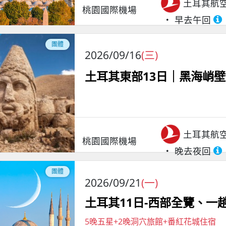
土耳其航
桃園國際機場
早去午回
團體
2026/09/16
(三)
土耳其東部13日｜黑海峭壁
土耳其航
桃園國際機場
晚去夜回
團體
2026/09/21
(一)
土耳其11日-西部全覽、
5晚五星+2晚洞穴旅館+番紅花城住宿