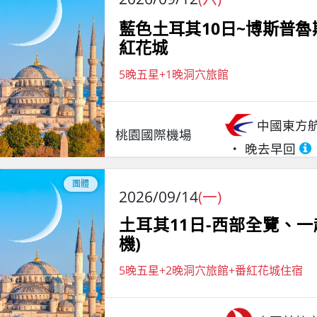
藍色土耳其10日~博斯普
紅花城
5晚五星+1晚洞穴旅館
中國東方
桃園國際機場
晚去早回
團體
2026/09/14
(一)
土耳其11日-西部全覽、
機)
5晚五星+2晚洞穴旅館+番紅花城住宿