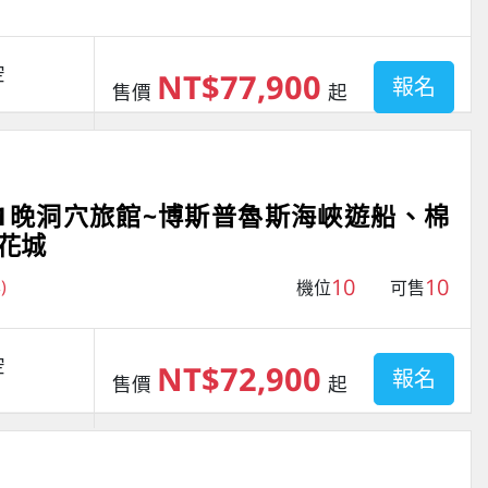
空
NT$77,900
報名
售價
起
+1晚洞穴旅館~博斯普魯斯海峽遊船、棉
花城
10
10
)
機位
可售
空
NT$72,900
報名
售價
起