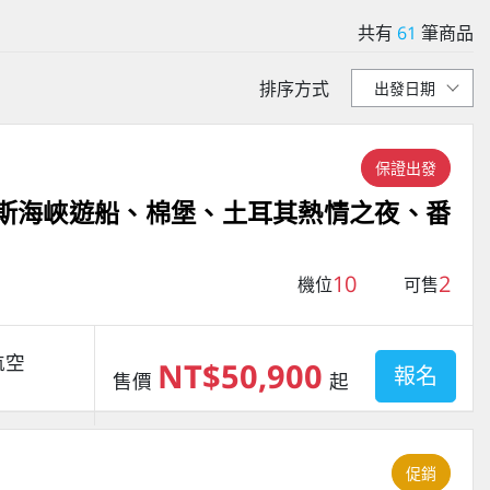
共有
61
筆商品
排序方式
保證出發
魯斯海峽遊船、棉堡、土耳其熱情之夜、番
10
2
機位
可售
航空
NT$50,900
報名
售價
起
促銷