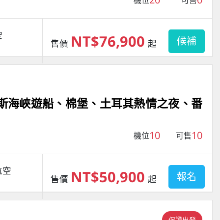
空
NT$76,900
候補
售價
起
魯斯海峽遊船、棉堡、土耳其熱情之夜、番
10
10
機位
可售
航空
NT$50,900
報名
售價
起
保證出發