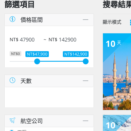
篩選項目
搜尋結
價格區間
顯示模式
NT$
~
NT$
10
天
NT$0
NT$47,900
NT$142,900
天數
航空公司
10
天