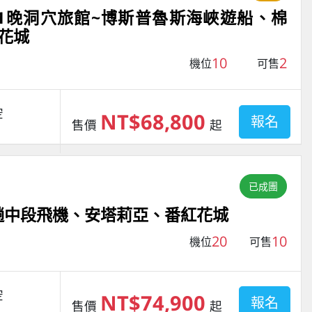
+1晚洞穴旅館~博斯普魯斯海峽遊船、棉
花城
10
2
機位
可售
空
NT$68,800
報名
售價
起
已成團
一趟中段飛機、安塔莉亞、番紅花城
20
10
機位
可售
空
NT$74,900
報名
售價
起