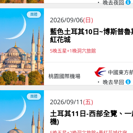
晚去夜回
團體
2026/09/06
(日)
藍色土耳其10日~博斯普
紅花城
5晚五星+1晚洞穴旅館
中國東方
桃園國際機場
晚去早回
團體
2026/09/11
(五)
土耳其11日-西部全覽、
機)
5晚五星+2晚洞穴旅館+番紅花城住宿