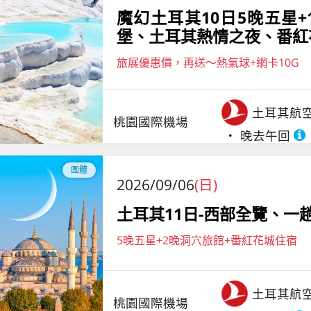
魔幻土耳其10日5晚五星
堡、土耳其熱情之夜、番紅
旅展優惠價，再送～熱氣球+網卡10G
土耳其航
桃園國際機場
晚去午回
團體
2026/09/06
(日)
土耳其11日-西部全覽、
5晚五星+2晚洞穴旅館+番紅花城住宿
土耳其航
桃園國際機場