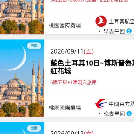
土耳其航
桃園國際機場
早去午回
團體
2026/09/11
(五)
藍色土耳其10日~博斯普
紅花城
5晚五星+1晚洞穴旅館
中國東方
桃園國際機場
晚去早回
團體
2026/09/12
(六)