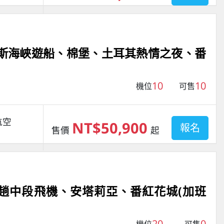
魯斯海峽遊船、棉堡、土耳其熱情之夜、番
10
10
機位
可售
航空
NT$50,900
報名
售價
起
一趟中段飛機、安塔莉亞、番紅花城(加班
20
0
機位
可售