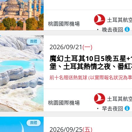
土耳其航
桃園國際機場
晚去夜回
團體
2026/09/21
(一)
魔幻土耳其10日5晚五星
堡、土耳其熱情之夜、番紅
前十名贈送熱氣球 (以實際報名狀況為準
土耳其航
桃園國際機場
早去夜回
團體
2026/09/25
(五)