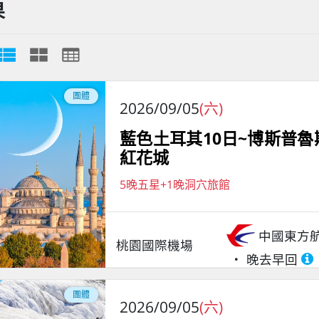
果
團體
2026/09/05
(六)
藍色土耳其10日~博斯普
紅花城
5晚五星+1晚洞穴旅館
中國東方
桃園國際機場
晚去早回
團體
2026/09/05
(六)