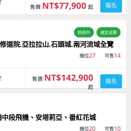
空
NT$77,900
報名
售價
起
熱銷中
確定成團
修道院.亞拉拉山.石頭城.兩河流域全覽
27
14
機位
可售
NT$142,900
空
售價
報名
起
一趟中段飛機、安塔莉亞、番紅花城
20
10
機位
可售