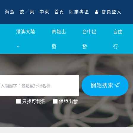
海島
歐／美
中東
首頁
同業專區
會員登入
港澳大陸
高雄出
台中出
自由
發
發
行
開始搜索
只找可報名
保證出發