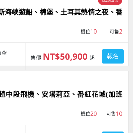
魯斯海峽遊船、棉堡、土耳其熱情之夜、番
10
2
機位
可售
航空
NT$50,900
報名
售價
起
一趟中段飛機、安塔莉亞、番紅花城(加班
20
10
機位
可售