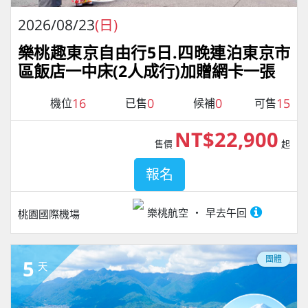
2026/08/23
(日)
樂桃趣東京自由行5日.四晚連泊東京市
區飯店一中床(2人成行)加贈網卡一張
16
0
0
15
機位
已售
候補
可售
NT$22,900
售價
起
報名
樂桃航空
早去午回
桃園國際機場
團體
5
天