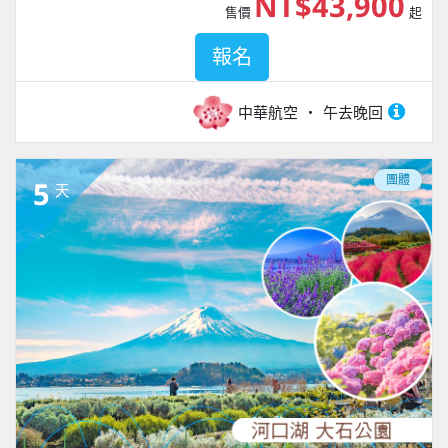
NT$43,900
售價
起
報名
中華航空
午去晚回
團體
5
天