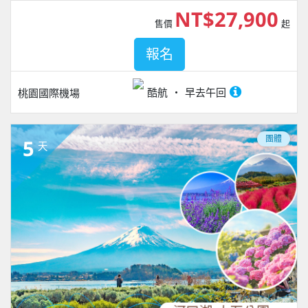
NT$27,900
售價
起
報名
酷航
早去午回
桃園國際機場
團體
5
天