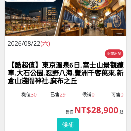
2026/08/22
(六)
保證出發
【酷超值】東京溫泉6日.富士山景觀纜
車.大石公園.忍野八海.豐洲千客萬來.新
倉山淺間神社.麻布之丘
30
29
0
0
機位
已售
候補
可售
NT$28,900
售價
起
候補