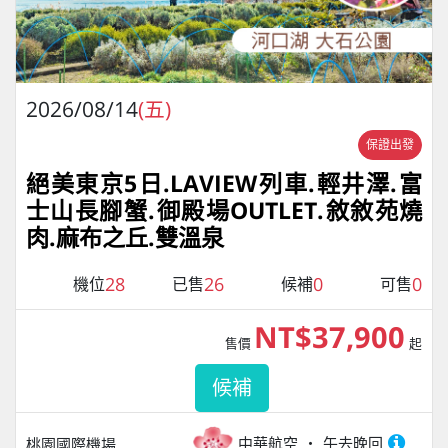
2026/08/14
(五)
保證出發
絕美東京5日.LAVIEW列車.輕井澤.富
士山長腳蟹.御殿場OUTLET.敘敘苑燒
肉.麻布之丘.雙溫泉
28
26
0
0
機位
已售
候補
可售
NT$37,900
售價
起
候補
中華航空
午去晚回
桃園國際機場