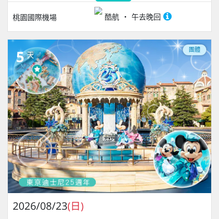
酷航
午去晚回
桃園國際機場
團體
5
天
2026/08/23
(日)