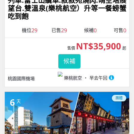
列車.富士山纜車.敘敘苑燒肉.晴空塔展
望台.雙溫泉(樂桃航空）升等一餐螃蟹
吃到飽
29
29
0
0
機位
已售
候補
可售
NT$35,900
售價
起
候補
樂桃航空
早去午回
桃園國際機場
團體
6
天