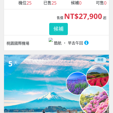
25
25
0
0
機位
已售
候補
可售
NT$27,900
售價
起
候補
酷航
早去午回
桃園國際機場
團體
5
天