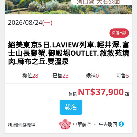
2026/08/24
(一)
保證出發
絕美東京5日.LAVIEW列車.輕井澤.富
士山長腳蟹.御殿場OUTLET.敘敘苑燒
肉.麻布之丘.雙溫泉
28
23
0
5
機位
已售
候補
可售
NT$37,900
售價
起
報名
中華航空
午去晚回
桃園國際機場