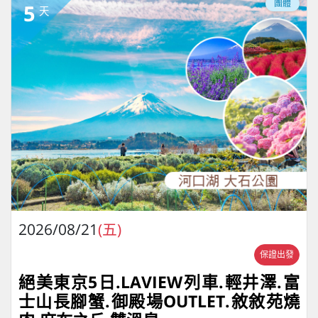
團體
5
天
2026/08/21
(五)
保證出發
絕美東京5日.LAVIEW列車.輕井澤.富
士山長腳蟹.御殿場OUTLET.敘敘苑燒