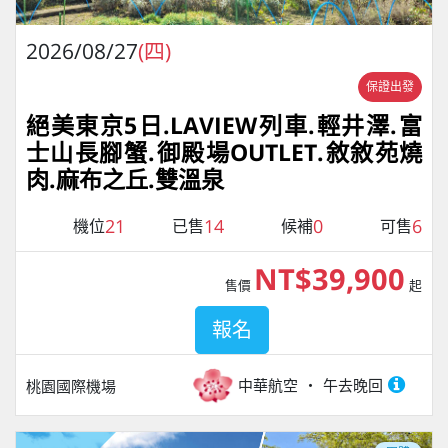
2026/08/27
(四)
保證出發
絕美東京5日.LAVIEW列車.輕井澤.富
士山長腳蟹.御殿場OUTLET.敘敘苑燒
肉.麻布之丘.雙溫泉
21
14
0
6
機位
已售
候補
可售
NT$39,900
售價
起
報名
中華航空
午去晚回
桃園國際機場