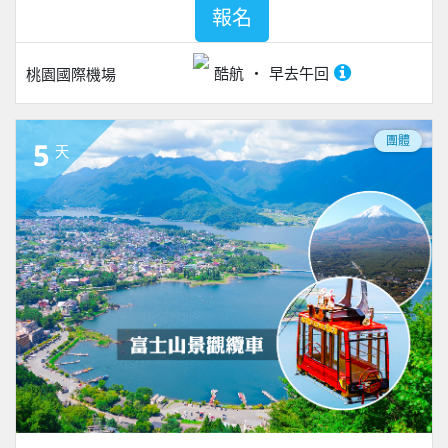
報名
酷航
早去午回
桃園國際機場
團體
5
天