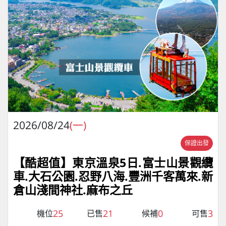
2026/08/24
(一)
保證出發
【酷超值】東京溫泉5日.富士山景觀纜
車.大石公園.忍野八海.豐洲千客萬來.新
倉山淺間神社.麻布之丘
25
21
0
3
機位
已售
候補
可售