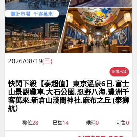
2026/08/19
(三)
保證出發
快閃下殺【泰超值】東京溫泉6日.富士
山景觀纜車.大石公園.忍野八海.豐洲千
客萬來.新倉山淺間神社.麻布之丘 (泰獅
航）
28
14
0
0
機位
已售
候補
可售