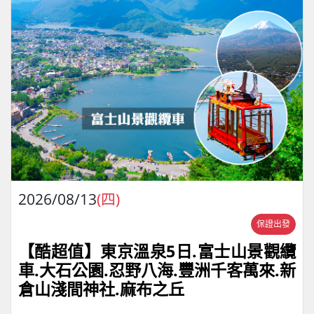
2026/08/13
(四)
保證出發
【酷超值】東京溫泉5日.富士山景觀纜
車.大石公園.忍野八海.豐洲千客萬來.新
倉山淺間神社.麻布之丘