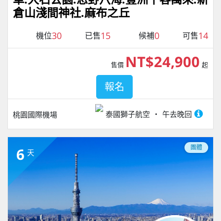
倉山淺間神社.麻布之丘
30
15
0
14
機位
已售
候補
可售
NT$24,900
售價
起
報名
泰國獅子航空
午去晚回
桃園國際機場
團體
6
天