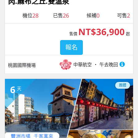
肉.麻布之丘.雙溫泉
28
26
0
2
機位
已售
候補
可售
NT$36,900
售價
起
報名
中華航空
午去晚回
桃園國際機場
團體
6
天