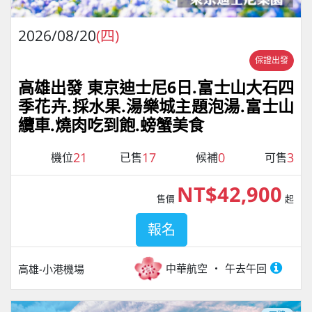
2026/08/20
(四)
保證出發
高雄出發 東京迪士尼6日.富士山大石四
季花卉.採水果.湯樂城主題泡湯.富士山
纜車.燒肉吃到飽.螃蟹美食
21
17
0
3
機位
已售
候補
可售
NT$42,900
售價
起
報名
中華航空
午去午回
高雄-小港機場