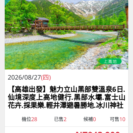
2026/08/27
(四)
【高雄出發】魅力立山黑部雙溫泉6日.
仙境深度上高地健行.黑部水壩.富士山
花卉.採果樂.輕井澤避暑勝地.冰川神社
28
2
0
10
機位
已售
候補
可售