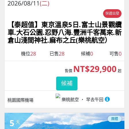
2026/08/11
(二)
保證出發
【泰超值】東京溫泉5日.富士山景觀纜
車.大石公園.忍野八海.豐洲千客萬來.新
倉山淺間神社.麻布之丘(樂桃航空）
28
28
0
0
機位
已售
候補
可售
NT$29,900
售價
起
候補
樂桃航空
早去午回
桃園國際機場
團體
5
天