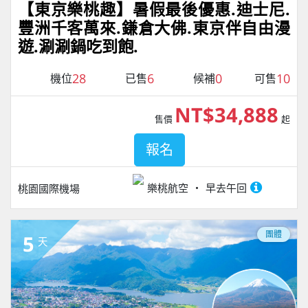
【東京樂桃趣】暑假最後優惠.迪士尼.
豐洲千客萬來.鎌倉大佛.東京伴自由漫
遊.涮涮鍋吃到飽.
28
6
0
10
機位
已售
候補
可售
NT$34,888
售價
起
報名
樂桃航空
早去午回
桃園國際機場
團體
5
天