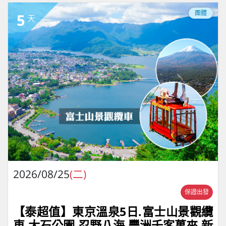
團體
5
天
2026/08/25
(二)
保證出發
【泰超值】東京溫泉5日.富士山景觀纜
車.大石公園.忍野八海.豐洲千客萬來.新