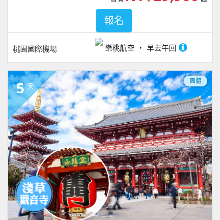
報名
樂桃航空
早去午回
桃園國際機場
團體
5
天