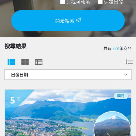
只找可報名
保證出發
開始搜索
搜尋結果
共有
778
筆商品
團體
5
天