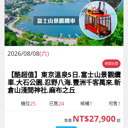
2026/08/08
(六)
保證出發
【酷超值】東京溫泉5日.富士山景觀纜
車.大石公園.忍野八海.豐洲千客萬來.新
倉山淺間神社.麻布之丘
25
24
1
1
機位
已售
候補
可售
NT$27,900
售價
起