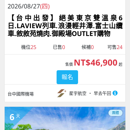
2026/08/27
(四)
【台中出發】絕美東京雙溫泉6
日.LAVIEW列車.浪漫輕井澤.富士山纜
車.敘敘苑燒肉.御殿場OUTLET購物
25
0
0
24
機位
已售
候補
可售
NT$46,900
售價
起
報名
星宇航空
早去午回
台中國際機場
團體
6
天