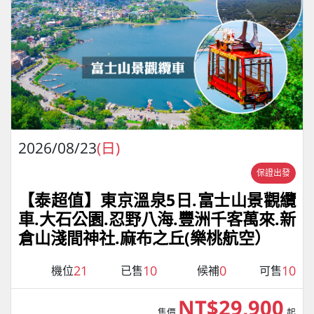
2026/08/23
(日)
保證出發
【泰超值】東京溫泉5日.富士山景觀纜
車.大石公園.忍野八海.豐洲千客萬來.新
倉山淺間神社.麻布之丘(樂桃航空）
21
10
0
10
機位
已售
候補
可售
NT$29,900
售價
起