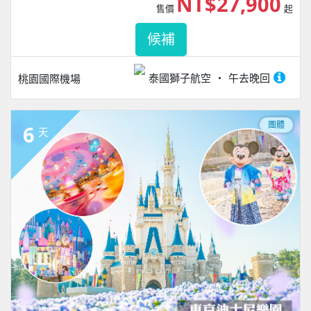
NT$27,900
售價
起
候補
泰國獅子航空
午去晚回
桃園國際機場
團體
6
天