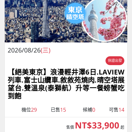
2026/08/26
(三)
保證出發
【絕美東京】浪漫輕井澤6日.LAVIEW
列車.富士山纜車.敘敘苑燒肉.晴空塔展
望台.雙溫泉(泰獅航）升等一餐螃蟹吃
到飽
29
15
0
14
機位
已售
候補
可售
NT$33,900
售價
起