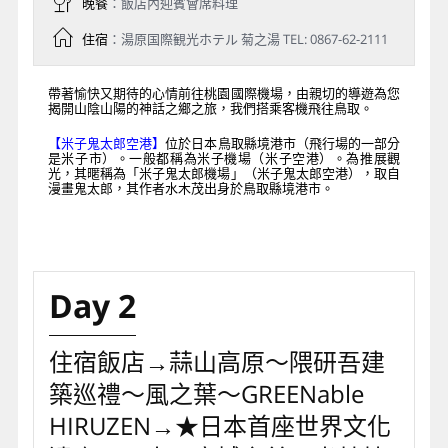
晚餐
：飯店內迎賓會席料理
住宿
：湯原国際観光ホテル 菊之湯 TEL: 0867-62-2111
帶著愉快又期待的心情前往桃園國際機場，由親切的導遊為您
揭開山陰山陽的神話之鄉之旅，我們搭乘客機飛往鳥取。
【米子鬼太郎空港】
位於日本鳥取縣境港市（飛行場的一部分
是米子市）。一般都稱為米子機場（米子空港）。為推展觀
光，其暱稱為「米子鬼太郎機場」（米子鬼太郎空港），取自
漫畫鬼太郎，其作者水木茂出身於鳥取縣境港市。
Day 2
住宿飯店→蒜山高原～隈研吾建
築巡禮～風之葉～GREENable
HIRUZEN→★日本首座世界文化