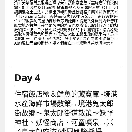
角，大量使用鳥取縣自產杉木，透過高密度、高強度、耐火耐
震、加工容易及削減碳排放等優點的交叉層壓木材（CLT）和
鋼筋混凝土工法，共構出這幢與砂丘景觀相呼應的特色建築。
「Takahama Cafe」整體面積約190平方公尺、設有93個座
位，17度斜角的屋頂像砂丘方向延伸，從建築外觀到內部皆呼
應當地的特色，甚至是照明的燈具也以撒滿鳥取砂丘砂子的和
紙製作，洗手台水槽則以鳥取縣知名的中井窯製作，結合象徵
鳥取的沉浸藍色和黑色，打造出宛如工藝品般的洗手盆。另一
亮點則是，建築側面有樓梯可登上約9米高的屋頂開放露台，
宛如通往天空的階梯，讓人們能在此一覽砂丘美景與海景。
Day 4
住宿飯店蟹＆鮮魚的藏寶庫~境港
水產海鮮市場散策→境港鬼太郎
街故鄉～鬼太郎街道散策～妖怪
神社、妖怪商店、河童噴泉→米
子鬼太郎空港/桃園國際機場