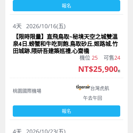
報名
4
天
2026/10/16(五)
【限時限量】直飛鳥取~秘境天空之城雙溫
泉4日.螃蟹和牛吃到飽.鳥取砂丘.姬路城.竹
田城跡.隈研吾建築巡禮.心齋橋
機位
25
可售
24
NT$25,900
起
台灣虎航
桃園國際機場
午去午回
報名
4
天
2026/10/23(五)