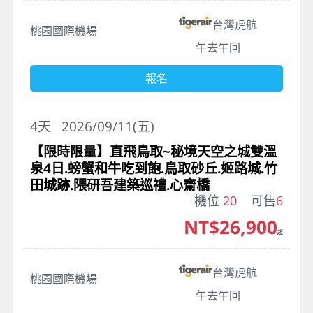
台灣虎航
桃園國際機場
午去午回
報名
4
天
2026/09/11(五)
【限時限量】直飛鳥取~秘境天空之城雙溫
泉4日.螃蟹和牛吃到飽.鳥取砂丘.姬路城.竹
田城跡.隈研吾建築巡禮.心齋橋
機位
20
可售
6
NT$26,900
起
台灣虎航
桃園國際機場
午去午回