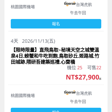
台灣虎航
桃園國際機場
午去午回
報名
4
天
2026/11/13(五)
【限時限量】直飛鳥取~秘境天空之城雙溫
泉4日.螃蟹和牛吃到飽.鳥取砂丘.姬路城.竹
田城跡.隈研吾建築巡禮.心齋橋
機位
25
可售
22
NT$27,900
起
台灣虎航
桃園國際機場
午去午回