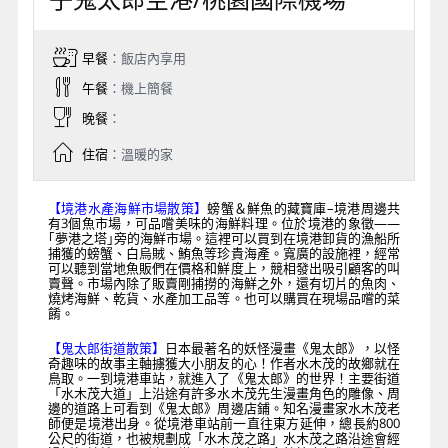
早餐
：飯店內享用
午餐
：機上簡餐
晚餐
：
住宿
：溫暖的家
【境港水產海鮮市場散策】
螃蟹＆鮮魚的藏寶庫–境港周邊共
有3個魚市場，可品嚐美味的海鮮料理。位於境港的象徵——
｢夢港之塔｣旁的海鮮市場。這裡可以買到在境港卸貨的漁船所
捕獲的螃蟹、白烏賊、鮪魚等珍貴海產。寬廣的設施裡，經常
可以聽到當地魚販們在價格和鮮度上，競相發出吸引顧客的叫
賣聲。市場內除了販賣剛捕撈的海鮮之外，還有切片的魚肉、
燒烤海鮮、乾貨、水產加工品等。也可以購買在現場品嚐的菜
餚。
【鬼太郎街道散策】
日本最著名的妖怪漫畫《鬼太郎》，以怪
奇趣味的故事主軸擄獲大小朋友的心！作者水木茂的故鄉就在
鳥取。一到境港車站，就進入了《鬼太郎》的世界！主要街道
「水木茂大道」上沿途有許多水木茂先生漫畫角色的雕像、周
邊的道路上可看到《鬼太郎》周邊店鋪。知名漫畫家水木茂老
師便是境港出身。從境港車站前一直往東方延伸，總長約800
公尺的街道，也被規劃成「水木茂之路」水木茂之路沿途會經