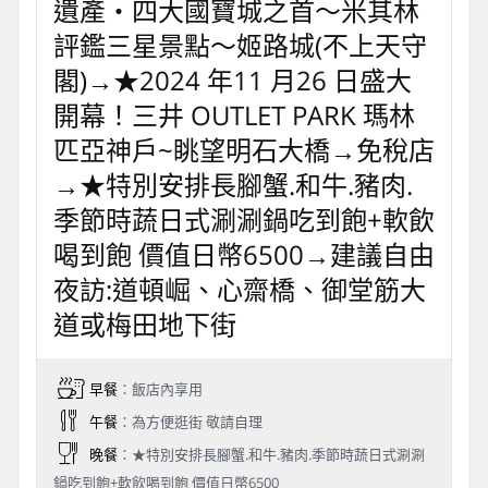
遺產‧四大國寶城之首～米其林
評鑑三星景點～姬路城(不上天守
閣)→★2024 年11 月26 日盛大
開幕！三井 OUTLET PARK 瑪林
匹亞神戶~眺望明石大橋→免稅店
→★特別安排長腳蟹.和牛.豬肉.
季節時蔬日式涮涮鍋吃到飽+軟飲
喝到飽 價值日幣6500→建議自由
夜訪:道頓崛、心齋橋、御堂筋大
道或梅田地下街
早餐
：飯店內享用
午餐
：為方便逛街 敬請自理
晚餐
：★特別安排長腳蟹.和牛.豬肉.季節時蔬日式涮涮
鍋吃到飽+軟飲喝到飽 價值日幣6500