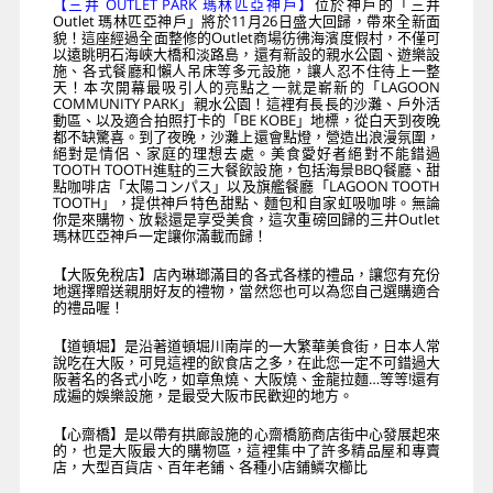
【三井 OUTLET PARK 瑪林匹亞神戶】
位於神戶的「三井
Outlet 瑪林匹亞神戶」將於11月26日盛大回歸，帶來全新面
貌！這座經過全面整修的Outlet商場彷彿海濱度假村，不僅可
以遠眺明石海峽大橋和淡路島，還有新設的親水公園、遊樂設
施、各式餐廳和懶人吊床等多元設施，讓人忍不住待上一整
天！本次開幕最吸引人的亮點之一就是嶄新的「LAGOON
COMMUNITY PARK」親水公園！這裡有長長的沙灘、戶外活
動區、以及適合拍照打卡的「BE KOBE」地標，從白天到夜晚
都不缺驚喜。到了夜晚，沙灘上還會點燈，營造出浪漫氛圍，
絕對是情侶、家庭的理想去處。美食愛好者絕對不能錯過
TOOTH TOOTH進駐的三大餐飲設施，包括海景BBQ餐廳、甜
點咖啡店「太陽コンパス」以及旗艦餐廳「LAGOON TOOTH
TOOTH」，提供神戶特色甜點、麵包和自家虹吸咖啡。無論
你是來購物、放鬆還是享受美食，這次重磅回歸的三井Outlet
瑪林匹亞神戶一定讓你滿載而歸！
【大阪免稅店】店內琳瑯滿目的各式各樣的禮品，讓您有充份
地選擇贈送親朋好友的禮物，當然您也可以為您自己選購適合
的禮品喔！
【道頓堀】是沿著道頓堀川南岸的一大繁華美食街，日本人常
說吃在大阪，可見這裡的飲食店之多，在此您一定不可錯過大
阪著名的各式小吃，如章魚燒、大阪燒、金龍拉麵…等等!還有
成遍的娛樂設施，是最受大阪市民歡迎的地方。
【心齋橋】是以帶有拱廊設施的心齋橋筋商店街中心發展起來
的，也是大阪最大的購物區，這裡集中了許多精品屋和專賣
店，大型百貨店、百年老鋪、各種小店鋪鱗次櫛比