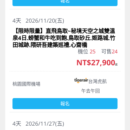
報名
4
天
2026/11/20(五)
【限時限量】直飛鳥取~秘境天空之城雙溫
泉4日.螃蟹和牛吃到飽.鳥取砂丘.姬路城.竹
田城跡.隈研吾建築巡禮.心齋橋
機位
25
可售
24
NT$27,900
起
台灣虎航
桃園國際機場
午去午回
報名
4
天
2026/11/27(五)