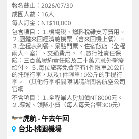
報名截止：2026/07/30
成團人數：16人
每人訂金：NT$10,000
包含項目：１.機場稅、燃料稅雜支等費用。
２.團體來回經濟艙機票（含來回機上餐）。
３.全程表列餐、景點門票、住宿飯店（全程
兩人一室）、交通費用。 ４.旅行社責任保
險：三百萬履約責任險及二十萬元意外醫療
給付。 ５.每位旅客免費享有1件限重20公斤
的托運行李，以及1件限重10公斤的手提行
李。 （其他行李相關限制請詳閱各航空公司
官網
不含項目：１.全程單人房加價NT8000元。
２.導遊、領隊小費（每人每天台幣300元）
虎航
午去午回
台北-桃園機場