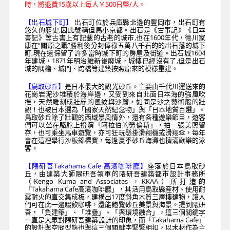
時，將退費15歲以上每人￥500日幣/人。
【出石城下町】
出石町位於兵庫縣北邊的豐岡市，出石町有
悠久的歷史,因此號稱但馬小京都。出石是《古事記》《日本
書記》等古書上有記載的古老的城市,也在1600年代，德川家
康在“關原之戰”勝利後分封俸祿五萬八千石的的出石藩的城下
町,現在還保留了許多當時城下町的房屋及街道。出石城1604
年建城，1871年明治維新後廢城，城樓已經沒有了,但是出石
城的隅櫓、城門、跨橋等建築按照原來的模樣重建。
【鳥取砂丘】
是日本最大的觀光砂丘。主要由千代川運送來的
花崗岩泥沙堆積於海岸邊，又受到來自北面日本海的強風吹
撫，天然雕刻成壯麗的風紋與沙簾，如同是沙之藝術般的壯
觀！也被日本選為「國家天然紀念物」與「日本地質百選」。
鳥取砂丘除了壯觀的西域景風情外，還有各種遊樂節目，遊客
們可以坐在駱駝上扮演「阿拉伯的勞倫斯」，拍一張美照留
存，也可乘坐馬車遊覽，亦可狂玩懸掛滑翔機或滑翔傘，每年
會在這裡舉行沙板錦標賽，每逢夏季砂丘海灘也擠滿歡樂的泳
客。
【隈研吾Takahama Cafe 高濱咖啡廳】
座落於日本鳥取砂
丘，由建築大師隈研吾領軍的隈研吾建築都市設計事務所
（Kengo Kuma and Associates ，KKAA）所打造的
「Takahama Cafe高濱咖啡廳」，其活用鳥取縣産材、使用耐
震耐火的直交集成板，建構出17度斜角木質三層樓建物，讓人
們可在此一邊啜飲咖啡，還能飽覽砂丘美景與海景。提到隈研
吾，「負建築」、「堆疊」、「與環境融合」，這三個關鍵字
一直是大眾對隈研吾建築設計的印象，而「Takahama Cafe」
的設計與空間型態也與這三個關鍵字緊緊相扣，以木材作為主