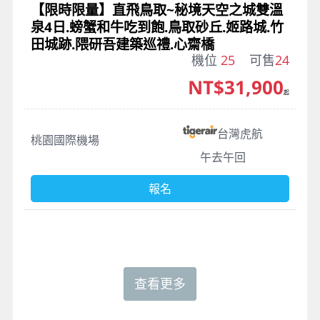
【限時限量】直飛鳥取~秘境天空之城雙溫
泉4日.螃蟹和牛吃到飽.鳥取砂丘.姬路城.竹
田城跡.隈研吾建築巡禮.心齋橋
機位
25
可售
24
NT$31,900
起
台灣虎航
桃園國際機場
午去午回
報名
查看更多