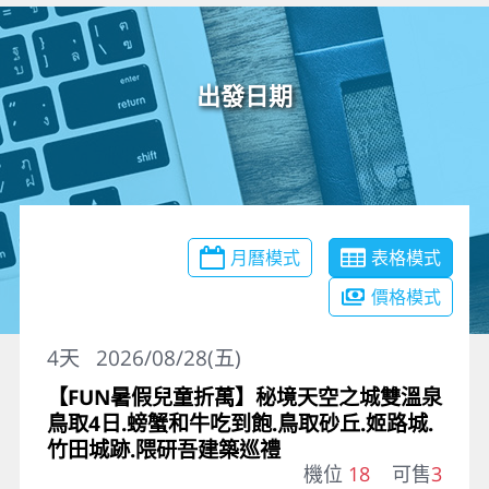
出發日期
月曆模式
表格模式
價格模式
4
天
2026/08/28(五)
【FUN暑假兒童折萬】秘境天空之城雙溫泉
鳥取4日.螃蟹和牛吃到飽.鳥取砂丘.姬路城.
竹田城跡.隈研吾建築巡禮
機位
18
可售
3