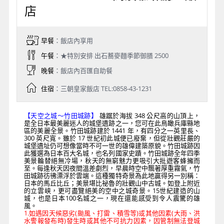
店
早餐
：飯店內享用
午餐
：★特別安排 出石蕎麥麵季節御膳 2500
晚餐
：飯店內百匯自助餐
住宿
：三朝皇家飯店 TEL:0858-43-1231
【天空之城～竹田城跡】
雄踞於海拔 348 公尺高的山頂上，
是全日本最美麗迷人的城堡遺跡之一，您可在此鳥瞰兵庫縣地
區的美麗全景。竹田城跡建於 1441 年，有四分之一英里長、
300 英尺寬。雖於 17 世紀初此城便已廢棄，但從壯觀莊嚴的
城堡遺址仍可想像當時不可一世的雄偉建築原貌。竹田城跡因
此獲選為日本百大名城，也名列國家史蹟。竹田城跡全年四季
美景輪替絕無冷場，秋天的無窮魅力更吸引大批遊客蜂擁而
至。每逢秋天因夜間溫差劇烈，早晨時空中飄著厚重霧氣，竹
田城跡彷彿漂浮於雲端。這種獨特奇景為此地贏得另一別稱：
日本的馬丘比丘；美景堪比祕魯的壯觀山中古城。如登上附近
的立雲峡，更可盡覽絕美的空中之城奇景。15世紀建造的山
城，也是日本100名城之一，現在還能感受到令人震驚的雄
風。
1.如遇因天候惡劣(颱風、打雷、積雪等)或其他因素(大雨、洪
水警報發布時)發生時或其他不可抗力因素，因管制無法登城