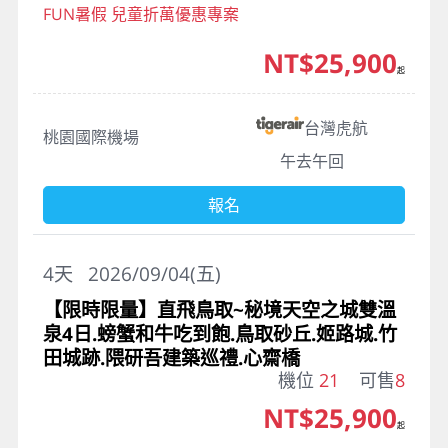
FUN暑假 兒童折萬優惠專案
NT$25,900
起
台灣虎航
桃園國際機場
午去午回
報名
4
天
2026/09/04(五)
【限時限量】直飛鳥取~秘境天空之城雙溫
泉4日.螃蟹和牛吃到飽.鳥取砂丘.姬路城.竹
田城跡.隈研吾建築巡禮.心齋橋
機位
21
可售
8
NT$25,900
起