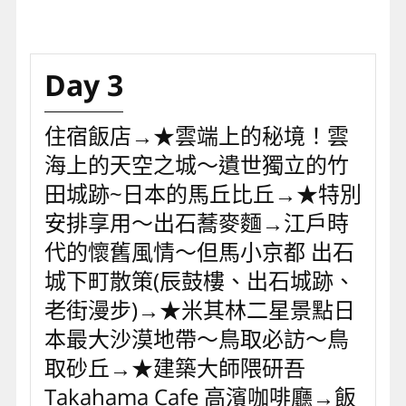
Day 3
住宿飯店→★雲端上的秘境！雲
海上的天空之城～遺世獨立的竹
田城跡~日本的馬丘比丘→★特別
安排享用～出石蕎麥麵→江戶時
代的懷舊風情～但馬小京都 出石
城下町散策(辰鼓樓、出石城跡、
老街漫步)→★米其林二星景點日
本最大沙漠地帶～鳥取必訪～鳥
取砂丘→★建築大師隈研吾
Takahama Cafe 高濱咖啡廳→飯