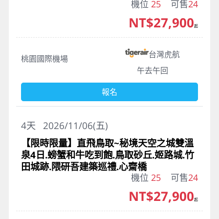
機位
25
可售
24
NT$27,900
起
台灣虎航
桃園國際機場
午去午回
報名
4
天
2026/11/06(五)
【限時限量】直飛鳥取~秘境天空之城雙溫
泉4日.螃蟹和牛吃到飽.鳥取砂丘.姬路城.竹
田城跡.隈研吾建築巡禮.心齋橋
機位
25
可售
24
NT$27,900
起