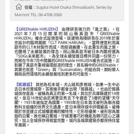
住宿
：Sugata Hotel Osaka Shinsaibashi, Series by
Marriott TEL: 06-4708-3360
【GREENable HIRUZEN】
由隈研吾操刀的「風之葉」，在
2021年7月15日開業的岡山縣真庭市「GREENable
HIRUZEN」複合式設施登場。該建物為隈研吾在2019年於東
京設計的臨時展館「CLT PARK HARUMI」，當時便是利用真
庭市的CLT木材製作而成，而經過搬遷、在此重生的風之葉，
也體現了永續發展的理念。岡山縣真庭市被日本內閣府選為
「SDGs未來都市」，為全球永續發展目標共同盡一份努力，
而將在今年7月中開幕的GREENable HIRUZEN複合式設施，正
彰顯了真庭市重視循環經濟的理念，其名稱中的GREENable，
其實也就是「Green」與「Sustainable」的組合詞，期盼替人
類與自然環境的永續發展找到更多的可能性。
【姬路城】
其他為松本城、犬山城和彥根城。如果一生中必
去日本欣賞城廓，答案幾乎都會出現「姬路城」，也由於姬路
城保存度高，被稱為真正的第一名城。其位於兵庫縣建於14世
紀，並在16世紀由武將豐臣秀吉下令建造了3層的望樓“天守
閣”，1931年被指定為國寶，1993年在日本首次被列為聯合國
教科文組織的世界文化遺產，是日本現存城中評價最高。被傳
聞於世是連立式城樓建構的獨特性，它形態優美，被形容爲展
翅的白鷺，故也稱白鷺城，守城要塞巧妙機能及精巧匠心之講
究，加上全城保存得相當完整，城内及城廓建築亦都保持住當
年風貌。