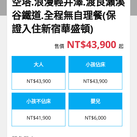
空塔.浪漫輕井澤.渡良瀨溪
谷鐵道.全程無自理餐(保
證入住新宿華盛頓)
NT$43,900
售價
起
大人
小孩佔床
NT$43,900
NT$43,900
小孩不佔床
嬰兒
NT$41,900
NT$6,000