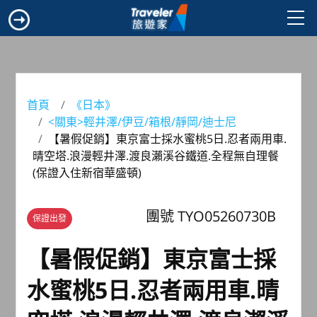
首頁
《日本》
<關東>輕井澤/伊豆/箱根/靜岡/迪士尼
【暑假促銷】東京富士採水蜜桃5日.忍者兩用車.
晴空塔.浪漫輕井澤.渡良瀨溪谷鐵道.全程無自理餐
(保證入住新宿華盛頓)
團號 TYO05260730B
保證出發
【暑假促銷】東京富士採
水蜜桃5日.忍者兩用車.晴