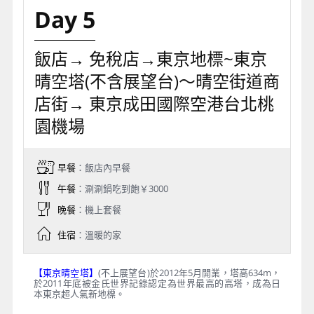
Day 5
飯店→ 免稅店→東京地標~東京
晴空塔(不含展望台)～晴空街道商
店街→ 東京成田國際空港台北桃
園機場
早餐
：飯店內早餐
午餐
：涮涮鍋吃到飽￥3000
晚餐
：機上套餐
住宿
：溫暖的家
【東京晴空塔】
(不上展望台)於2012年5月開業，塔高634m，
於2011年底被金氏世界記錄認定為世界最高的高塔，成為日
本東京超人氣新地標。