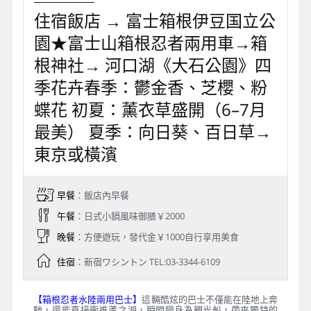
住宿飯店 → 富士箱根伊豆国立公
園★富士山箱根忍者兩用車→箱
根神社→ 河口湖《大石公園》四
季花卉春季：鬱金香、芝櫻、粉
蝶花 初夏：薰衣草盛開（6–7月
最美） 夏季：向日葵、百日草→
東京或橫濱
早餐
：飯店內早餐
午餐
：日式小鍋風味御膳￥2000
晚餐
：方便遊玩，發代金￥1000自行享用美食
住宿
：新宿ワシントン TEL:03-3344-6109
【箱根忍者水陸兩用巴士】
這輛酷炫的巴士不僅能在陸地上奔
馳，還能直接衝進蘆之湖，瞬間變身為觀光船，帶來獨特的