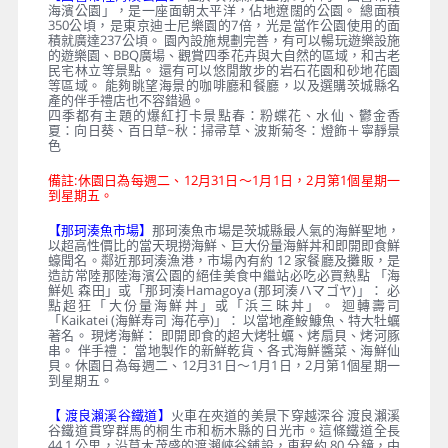
海濱公園」，是一座面朝太平洋，佔地遼闊的公園。 總面積
350公頃，是東京迪士尼樂園的7倍，光是當作公園使用的面
積就廣達237公頃。 園內設施規劃完善，有可以暢玩遊樂設施
的遊樂園、BBQ廣場、觀賞四季花卉與大自然的區域，和古老
民宅林立等景點。 還有可以悠閒散步的岩石花園和砂地花園
等區域。 能夠眺望海景的咖啡廳和餐廳，以及選購茨城縣名
產的伴手禮店也不容錯過。
四季都有主題的爆紅打卡景點春：粉蝶花、水仙、鬱金香
夏：向日葵、百日草~秋：掃帚草、波斯菊冬：燈飾＋寧靜景
色
備註:休園日為每週二、12月31日〜1月1日，2月第1個星期一
到星期五。
【那珂湊魚市場】
那珂湊魚市場是茨城縣最人氣的海鮮聖地，
以超高性價比的當天現撈海鮮、巨大份量海鮮丼和即開即食鮮
蠔聞名。鄰近那珂湊漁港，市場內有約 12 家餐廳及攤販，是
造訪常陸那陸海濱公園的絕佳美食中繼站必吃必買熱點 「海
鮮処 森田」或「那珂湊Hamagoya (那珂湊ハマゴヤ)」： 必
點超狂「大份量海鮮丼」或「浜三昧丼」。 迴轉壽司
「Kaikatei (海鮮寿司 海花亭)」： 以當地產鮟鱇魚、特大牡蠣
著名。 現烤海鮮： 即開即食的超大烤牡蠣、烤扇貝、烤河豚
串。 伴手禮： 當地製作的新鮮乾貨、各式海鮮醬菜、海鮮仙
貝。休園日為每週二、12月31日〜1月1日，2月第1個星期一
到星期五。
【 渡良瀨溪谷鐵道】
火車在夾道的美景下穿越深谷 渡良瀨溪
谷鐵道貫穿群馬的桐生市和栃木縣的日光市。這條鐵道全長
44.1 公里，沿草木茂盛的渡瀨峽谷鋪設，車程約 80 分鐘，中