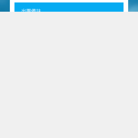
出團備註
全省據點
企業員工旅遊需求單
會議獎勵旅遊需求單
旅外國人急難救助
信用卡傳真刷卡單
旅遊定型化契約
護照自帶切結書
會員中心
旅遊家旅行社股份有限公司
綜合旅遊業 交觀綜2198號