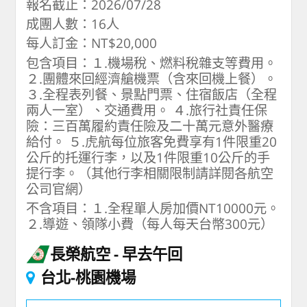
報名截止：2026/07/28
成團人數：16人
每人訂金：NT$20,000
包含項目：１.機場稅、燃料稅雜支等費用。
２.團體來回經濟艙機票（含來回機上餐）。
３.全程表列餐、景點門票、住宿飯店（全程
兩人一室）、交通費用。 ４.旅行社責任保
險：三百萬履約責任險及二十萬元意外醫療
給付。 ５.虎航每位旅客免費享有1件限重20
公斤的托運行李，以及1件限重10公斤的手
提行李。（其他行李相關限制請詳閱各航空
公司官網）
不含項目：１.全程單人房加價NT10000元。
２.導遊、領隊小費（每人每天台幣300元）
長榮航空
早去午回
台北-桃園機場