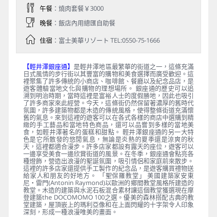
午餐
：燒肉套餐￥3000
晚餐
：飯店內用總匯自助餐
住宿
：富士美華リゾート TEL:0550-75-1666
【輕井澤銀座通】
是輕井澤地區最繁華的街道之一，這條充滿
日式風情的步行街以其豐富的購物和美食選擇而廣受歡迎。這
裡聚集了許多傳統的小商店、咖啡館、餐廳以及紀念品店，是
遊客體驗當地文化與購物的理想場所。 銀座通的歷史可以追
溯到明治時期，當時這裡是富裕人士的度假勝地，因此也吸引
了許多商家來此經營。今天，這條街仍然保留著濃厚的舊時代
氛圍，許多建築物都是木造的傳統風格，使得整條街道充滿懷
舊的氣息。來到這裡的遊客可以在各式各樣的商店中選購到精
緻的手工藝品和當地特色商品，還可以品嘗到多樣的當地美
食，如輕井澤著名的蛋糕和甜點。 輕井澤銀座通的另一大特
色是它所散發的悠閒氣息，無論是炎熱的夏季還是涼爽的秋
天，這裡都適合漫步。許多店家都設有露天的座位，遊客可以
一邊享受美食一邊欣賞街道的風景。在冬季，銀座通會點亮各
種燈飾，營造出浪漫的聖誕氛圍，吸引情侶和家庭前來散步。
這裡的許多店家還提供手工製作的紀念品，是遊客購買禮物送
給家人和朋友的好地方。 「聖保羅教堂」 美國建築家安東
尼・雷門(Antonin Raymond)以歐洲的鄉間教堂風格所建造的
教堂。木造的建築與水泥石板混合素材讓這個教堂獲選現在摩
登建築the DOCOMOMO 100之選。優美的森林搭配古典的教
堂建築，屋頂嵌上的瑪利亞像和在上面閃耀的十字架令人印象
深刻，形成一種浪漫唯美的畫面。