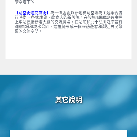
晴空塔下的
【晴空街道商店街】
為一條處處以新地標晴空塔為主題集合流
行時尚、各式雜貨、飲食店的新設施。在設施4層處設有由押
上車站連接新塔大廳的交流廣場，在站前和北十間川沿岸設有
3個廣場和親水公園，這裡將形成一個來訪遊客和鄰近居民聚
集的交流空間。
其它說明