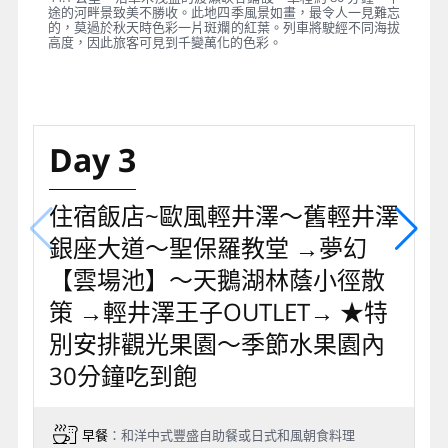
途的河畔景致美不勝收。此地四季風景如畫，最令人一見難忘
的，莫過於秋天時色彩一片斑斕的紅葉。列車將駛經不同海拔
高度，因此旅客可見到千變萬化的色彩。
Day 3
住宿飯店~歐風輕井澤～舊輕井澤
銀座大道～聖保羅教堂 →夢幻
【雲場池】～天鵝湖林蔭小徑散
策 →輕井澤王子OUTLET→ ★特
別安排觀光果園～季節水果園內
30分鐘吃到飽
早餐
：和洋中式豐盛自助餐或日式和風朝食料理