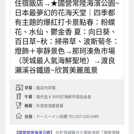
住宿飯店→★國營常陸海濱公園~
日本最夢幻的花海天堂｜四季都
有主題的爆紅打卡景點春：粉蝶
花、水仙、鬱金香 夏：向日葵、
百日草~秋：掃帚草、波斯菊冬：
燈飾＋寧靜景色→那珂湊魚市場
（茨城最人氣海鮮聖地）→渡良
瀨溪谷鐵道~欣賞美麗風景
早餐
：飯店內早餐
午餐
：發代金￥3000於海鮮市場自由食
晚餐
：外用居酒屋套餐
住宿
：ドーミーイン前橋 TEL:027-220-5489
【國營常陸海濱公園】
位於茨城縣日立那珂市的「國營常陸