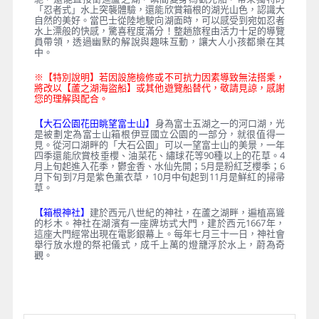
「忍者式」水上突襲體驗，還能欣賞箱根的湖光山色，認識大
自然的美好。當巴士從陸地駛向湖面時，可以感受到宛如忍者
水上漂般的快感，驚喜程度滿分！整趟旅程由活力十足的導覽
員帶領，透過幽默的解說與趣味互動，讓大人小孩都樂在其
中。
※【特別說明】若因設施檢修或不可抗力因素導致無法搭乘，
將改以【蘆之湖海盜船】或其他遊覽船替代，敬請見諒，感謝
您的理解與配合。
【大石公園花田眺望富士山】
身為富士五湖之一的河口湖，光
是被劃定為富士山箱根伊豆國立公園的一部分，就很值得一
見。從河口湖畔的「大石公園」可以一望富士山的美景，一年
四季還能欣賞枝垂櫻、油菜花、繡球花等90種以上的花草。4
月上旬起進入花季，鬱金香、水仙先開；5月是粉紅芝櫻季；6
月下旬到7月是紫色薰衣草，10月中旬起到11月是鮮紅的掃帚
草。
【箱根神社】
建於西元八世紀的神社，在蘆之湖畔，遍植高聳
的杉木。神社在湖濱有一座牌坊式大門，建於西元1667年，
這座大門經常出現在電影銀幕上。每年七月三十一日，神社會
舉行放水燈的祭祀儀式，成千上萬的燈籠浮於水上，蔚為奇
觀。