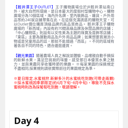
【輕井澤王子OUTLET】
王子購物廣場位於JR輕井澤站南口
外，被大自然所環繞，是日本最大的度假村型購物中心。購物
廣場分為10個區域，海內外名牌、室內裝飾品、雜貨、戶外用
品等約240家店鋪聚集在此。在這個充滿誘惑的購物天堂，可
以Outlet價位購買頂級品牌的高品質商品。 輕井澤王子購物
廣場的「新西域」內設有約70間高級品牌及休閒品牌的店鋪；
「中心購物區」則設有以女性美為主題的珠寶及首飾等店鋪；
「東區」主要為運動用品及戶外用品品牌；如果想要買潮流小
物或是兒童用品的話，那就不能錯過「西區」。不同的區域有
著各自不同的特色，適合邊逛邊買。
【觀光果園】
隨著農場人員之解說並體驗、品嚐親自動手摘採
的新鮮水果，滿足您挑剔的味蕾，感受那日本優質水果之魅
力，並與果農同享收獲時節的樂趣。 ※每家果園的採摘規定
不盡相同,採果規則請依實際前往的果園規定為準。
※夏日限定.水蜜桃狩.新鮮多汁的水蜜桃吃到飽(可帶走兩顆)
※採水蜜桃因季節限定(約6月下旬~8月中旬)，導致不克採水
蜜桃時則改為採葡萄吃到飽，敬請理解。
Day 4