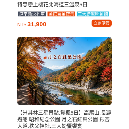
特惠戀上櫻花北海道三溫泉5日
道南漁火列車
函館百萬夜景
三大螃蟹吃到飽
立刻購買
31,900
NT$
【米其林三星景點.賞楓5日】高尾山.長瀞
遊船.昭和紀念公園.月之石紅葉公園.銀杏
大道.秩父神社.三大螃蟹饗宴