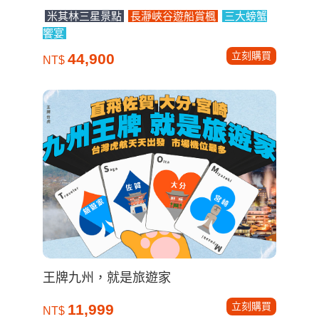
米其林三星景點
長瀞峽谷遊船賞楓
三大螃蟹
饗宴
立刻購買
44,900
NT$
王牌九州，就是旅遊家
立刻購買
11,999
NT$