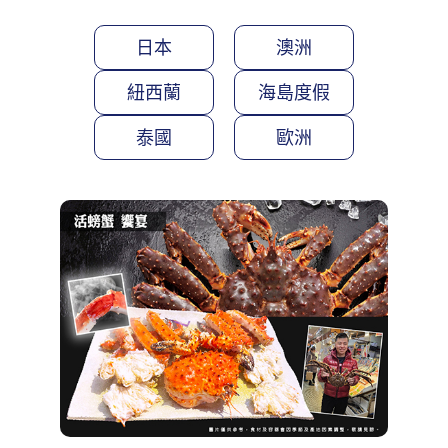
日本
澳洲
紐西蘭
海島度假
泰國
歐洲