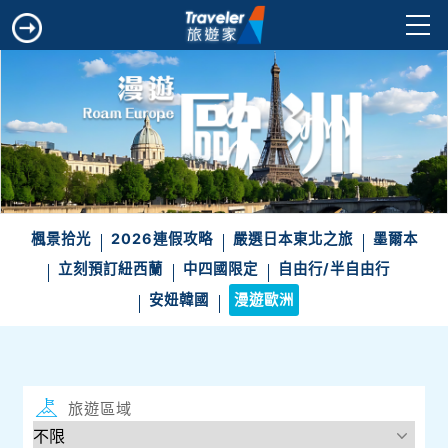
楓景拾光
2026連假攻略
嚴選日本東北之旅
墨爾本
立刻預訂紐西蘭
中四國限定
自由行/半自由行
安妞韓國
漫遊歐洲
旅遊區域