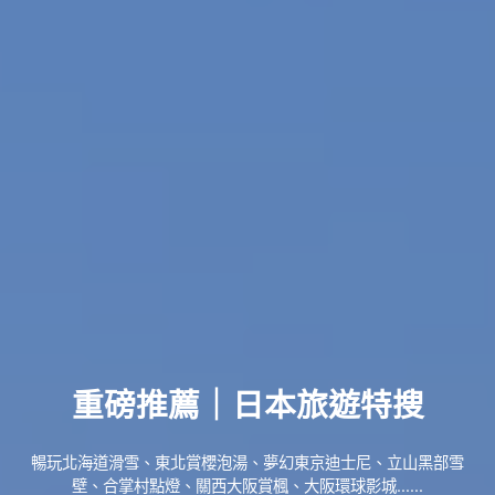
重磅推薦｜日本旅遊特搜
暢玩北海道滑雪、東北賞櫻泡湯、夢幻東京迪士尼、立山黑部雪
壁、合掌村點燈、關西大阪賞楓、大阪環球影城......