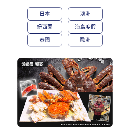
日本
澳洲
紐西蘭
海島度假
泰國
歐洲