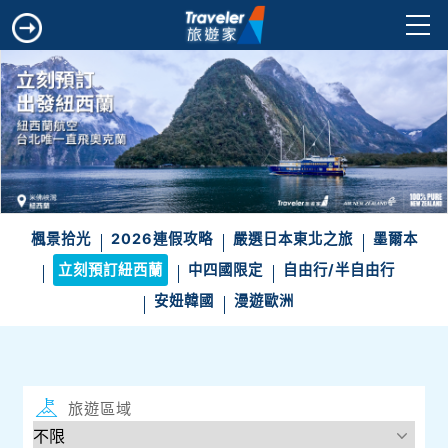
楓景拾光
2026連假攻略
嚴選日本東北之旅
墨爾本
立刻預訂紐西蘭
中四國限定
自由行/半自由行
安妞韓國
漫遊歐洲
旅遊區域