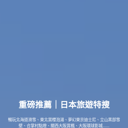
重磅推薦｜日本旅遊特搜
暢玩北海道滑雪、東北賞櫻泡湯、夢幻東京迪士尼、立山黑部雪
壁、合掌村點燈、關西大阪賞楓、大阪環球影城......