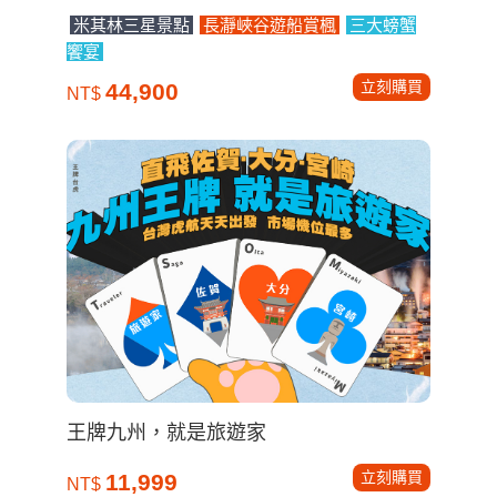
米其林三星景點
長瀞峽谷遊船賞楓
三大螃蟹
饗宴
立刻購買
44,900
NT$
王牌九州，就是旅遊家
立刻購買
11,999
NT$