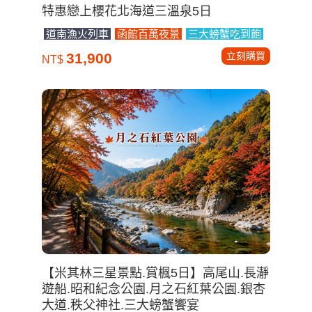
特惠戀上櫻花北海道三溫泉5日
道南漁火列車
函館百萬夜景
三大螃蟹吃到飽
立刻購買
31,900
NT$
【米其林三星景點.賞楓5日】高尾山.長瀞
遊船.昭和紀念公園.月之石紅葉公園.銀杏
大道.秩父神社.三大螃蟹饗宴