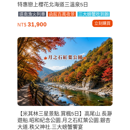
特惠戀上櫻花北海道三溫泉5日
道南漁火列車
函館百萬夜景
三大螃蟹吃到飽
立刻購買
31,900
NT$
【米其林三星景點.賞楓5日】高尾山.長瀞
遊船.昭和紀念公園.月之石紅葉公園.銀杏
大道.秩父神社.三大螃蟹饗宴