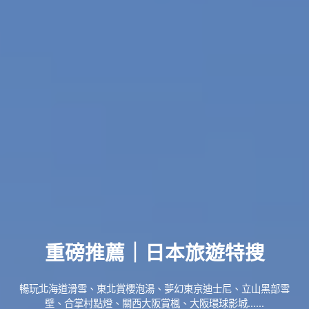
重磅推薦｜日本旅遊特搜
暢玩北海道滑雪、東北賞櫻泡湯、夢幻東京迪士尼、立山黑部雪
壁、合掌村點燈、關西大阪賞楓、大阪環球影城......