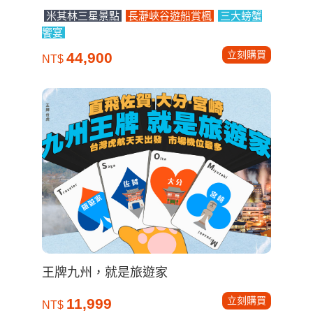
米其林三星景點
長瀞峽谷遊船賞楓
三大螃蟹
饗宴
立刻購買
44,900
NT$
王牌九州，就是旅遊家
立刻購買
11,999
NT$