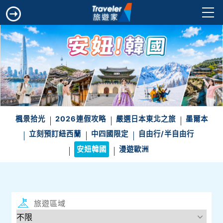
楓景拾光
2026連假攻略
嚴選日本東北之旅
墨爾本
立刻預訂紐西蘭
中四國限定
自由行/半自由行
安妞韓國
漫遊歐洲
旅遊區域