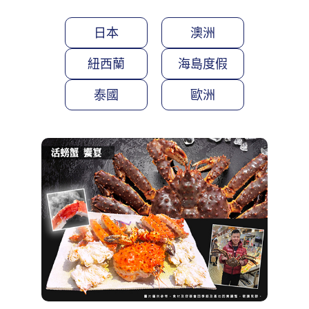
日本
澳洲
紐西蘭
海島度假
泰國
歐洲