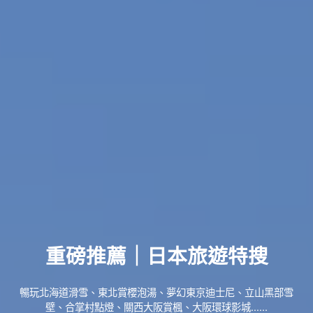
重磅推薦｜日本旅遊特搜
暢玩北海道滑雪、東北賞櫻泡湯、夢幻東京迪士尼、立山黑部雪
壁、合掌村點燈、關西大阪賞楓、大阪環球影城......