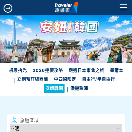
楓景拾光
2026連假攻略
嚴選日本東北之旅
墨爾本
立刻預訂紐西蘭
中四國限定
自由行/半自由行
安妞韓國
漫遊歐洲
旅遊區域