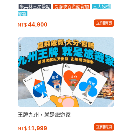
米其林三星景點
長瀞峽谷遊船賞楓
三大螃蟹
饗宴
立刻購買
44,900
NT$
王牌九州，就是旅遊家
立刻購買
11,999
NT$