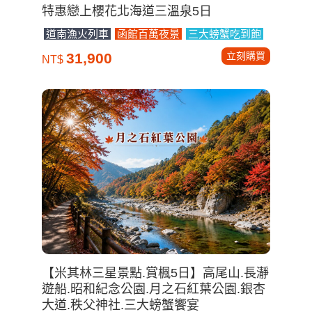
特惠戀上櫻花北海道三溫泉5日
道南漁火列車
函館百萬夜景
三大螃蟹吃到飽
立刻購買
31,900
NT$
【米其林三星景點.賞楓5日】高尾山.長瀞
遊船.昭和紀念公園.月之石紅葉公園.銀杏
大道.秩父神社.三大螃蟹饗宴