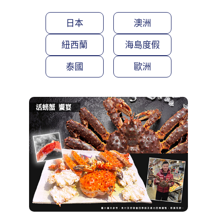
日本
澳洲
紐西蘭
海島度假
泰國
歐洲