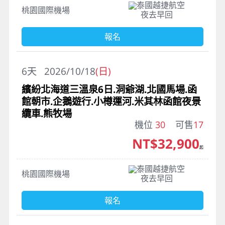
泰國越捷航空
桃園國際機場
夜去早回
報名
6
天
2026/10/18
(日)
繽紛北海道三溫泉6日.洞爺湖.北國馬場.函
館朝市.企鵝遊行.小樽運河.米其林函館夜景
纜車.熊牧場
機位
30
可售
17
NT$32,900
起
泰國越捷航空
桃園國際機場
夜去早回
報名