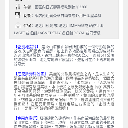
午餐
：園區內日式壽喜燒吃到飽￥3300
晚餐
：飯店內迎賓豪華自助餐或外用居酒屋套餐
住宿
：湯之川觀光 或 湯之川IMMAGE或 函館北斗
LAGET 或 函館LAGNET STAY 或 函館ROYAL 或同等級
【登別地獄谷】
是火山發後由融岩所形成的一個奇形詭異的
谷地,灰白和褐色的岩層，加上許多地熱自地底噴出形成特殊
的火山地形景觀，谷地上端為一直徑450公尺，面積611公頃
的爆裂火山口，附近有地獄谷展望台，遊客可在台上觀看地獄
谷奇景
【尼克斯海洋公園】
美麗的北歐風格城堡之內，是以生命的
誕生為主題所打造的海洋樂園，四層樓高的建築猶如一個巨大
魚缸裝著悠遊海底世界的縮小版，「水晶城」、「AQUA隧
道」讓您有身歷其境，水中漫步之感及銀河水槽中約1萬隻沙
丁魚魚身閃亮亮，游動時就像星辰一樣閃閃發亮 ，還有2017
年４月開幕的金魚展示區，一進到房間，鏡面的反射燈光變
化，彷彿墜入絢爛夢幻的萬花筒世界中，是城堡裡特別推薦的
攝影點！ 在尼克斯廣場，還有走路左右搖擺的「企鵝大遊
行」，是絕不可錯過的重頭戲唷！
【金森倉庫群】
紅磚建造的建築物。作為商業港函館的最早營
業用倉庫，建於明治末年。現在，紅磚倉庫群以原來的外觀改
造成海鮮餐館、啤酒廳、商店街，及多用途活動大廳等，成為