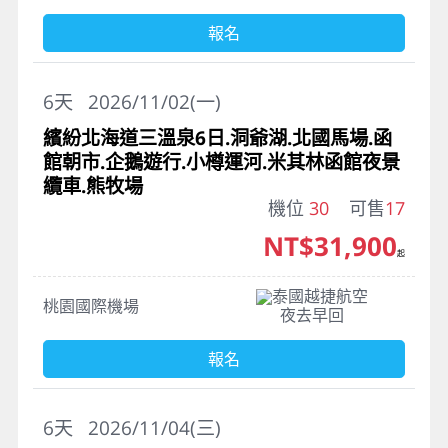
報名
6
天
2026/11/02(一)
繽紛北海道三溫泉6日.洞爺湖.北國馬場.函
館朝市.企鵝遊行.小樽運河.米其林函館夜景
纜車.熊牧場
機位
30
可售
17
NT$31,900
起
泰國越捷航空
桃園國際機場
夜去早回
報名
6
天
2026/11/04(三)