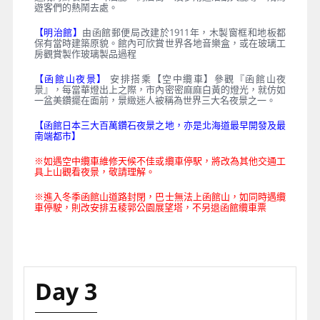
遊客們的熱鬧去處。
【明治館】
由函館郵便局改建於1911年，木製窗框和地板都
保有當時建築原貌。館內可欣賞世界各地音樂盒，或在玻璃工
房觀賞製作玻璃製品過程
【函館山夜景】
安排搭乘【空中纜車】參觀『函館山夜
景』，每當華燈出上之際，市內密密麻麻白黃的燈光，就仿如
一盆美鑽擺在面前，景緻迷人被稱為世界三大名夜景之一。
【函館日本三大百萬鑽石夜景之地，亦是北海道最早開發及最
南端都市】
※如遇空中纜車維修天候不佳或纜車停駅，將改為其他交通工
具上山觀看夜景，敬請理解。
※進入冬季函館山道路封閉，巴士無法上函館山，如同時遇纜
車停駛，則改安排五稜郭公園展望塔，不另退函館纜車票
Day 3