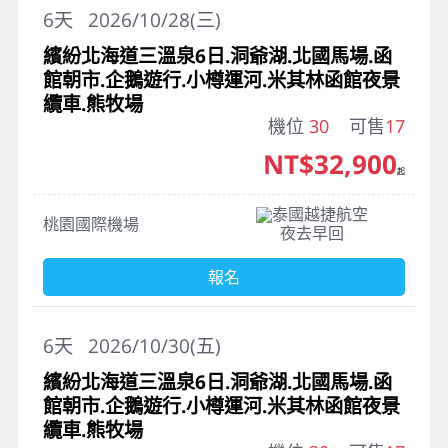
6
天
2026/10/28(三)
繽紛北海道三溫泉6日.洞爺湖.北國馬場.函
館朝市.企鵝遊行.小樽運河.米其林函館夜景
纜車.熊牧場
機位
30
可售
17
NT$32,900
起
泰國越捷航空
桃園國際機場
夜去早回
報名
6
天
2026/10/30(五)
繽紛北海道三溫泉6日.洞爺湖.北國馬場.函
館朝市.企鵝遊行.小樽運河.米其林函館夜景
纜車.熊牧場