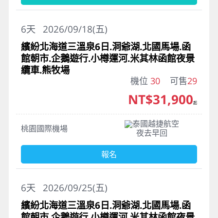
6
天
2026/09/18(五)
繽紛北海道三溫泉6日.洞爺湖.北國馬場.函
館朝市.企鵝遊行.小樽運河.米其林函館夜景
纜車.熊牧場
機位
30
可售
29
NT$31,900
起
泰國越捷航空
桃園國際機場
夜去早回
報名
6
天
2026/09/25(五)
繽紛北海道三溫泉6日.洞爺湖.北國馬場.函
館朝市.企鵝遊行.小樽運河.米其林函館夜景