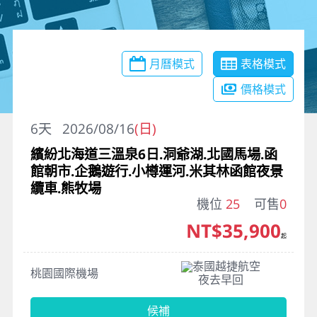
月曆模式
表格模式
價格模式
6
天
2026/08/16
(日)
繽紛北海道三溫泉6日.洞爺湖.北國馬場.函
館朝市.企鵝遊行.小樽運河.米其林函館夜景
纜車.熊牧場
機位
25
可售
0
NT$35,900
起
泰國越捷航空
桃園國際機場
夜去早回
候補