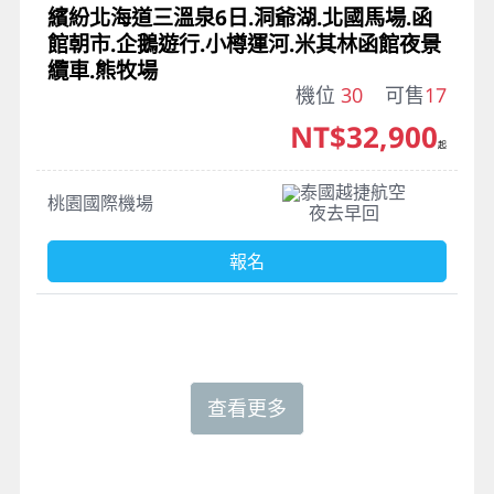
繽紛北海道三溫泉6日.洞爺湖.北國馬場.函
館朝市.企鵝遊行.小樽運河.米其林函館夜景
纜車.熊牧場
機位
30
可售
17
NT$32,900
起
泰國越捷航空
桃園國際機場
夜去早回
報名
查看更多