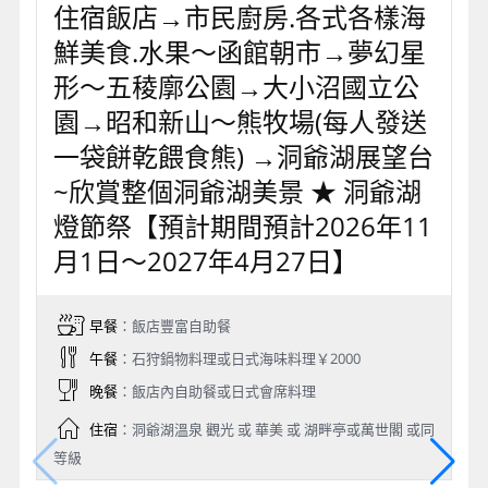
住宿飯店→市民廚房.各式各樣海
鮮美食.水果～函館朝市→夢幻星
形～五稜廓公園→大小沼國立公
園→昭和新山～熊牧場(每人發送
一袋餅乾餵食熊) →洞爺湖展望台
~欣賞整個洞爺湖美景 ★ 洞爺湖
燈節祭【預計期間預計2026年11
月1日～2027年4月27日】
早餐
：飯店豐富自助餐
午餐
：石狩鍋物料理或日式海味料理￥2000
晚餐
：飯店內自助餐或日式會席料理
住宿
：洞爺湖溫泉 觀光 或 華美 或 湖畔亭或萬世閣 或同
等級