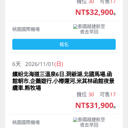
機位
30
可售
17
NT$32,900
起
泰國越捷航空
桃園國際機場
夜去早回
報名
6
天
2026/11/01
(日)
繽紛北海道三溫泉6日.洞爺湖.北國馬場.函
館朝市.企鵝遊行.小樽運河.米其林函館夜景
纜車.熊牧場
機位
30
可售
17
NT$31,900
起
泰國越捷航空
桃園國際機場
夜去早回