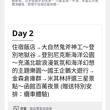
觀景點：在步道散步拍雪景。 川邊足湯、手湯：多處公共免
費泡腳區，即使不住宿也能休憩。
Day 2
住宿飯店→大自然鬼斧神工～登
別地獄谷→登別尼克斯海洋公園
～充滿北歐浪漫氣氛和海洋幻想
的主題樂園～國王企鵝大遊行→
金森倉庫群→米其林評選三星景
點～函館百萬夜景 (贈送特別安
排：纜車體驗)
早餐
：飯店豐富自助餐