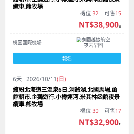
纜車.熊牧場
機位
32
可售
15
NT$38,900
起
泰國越捷航空
桃園國際機場
夜去早回
報名
6
天
2026/10/11
(日)
繽紛北海道三溫泉6日.洞爺湖.北國馬場.函
館朝市.企鵝遊行.小樽運河.米其林函館夜景
纜車.熊牧場
機位
30
可售
17
NT$32,900
起