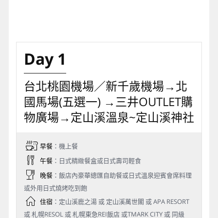
Day 1
台北桃園機場／新千歲機場→北
國馬場(五選一) →三井OUTLET購
物廣場→定山溪溫泉~定山溪神社
早餐
：機上餐
午餐
：日式精緻餐盒或日式壽司輕食
晚餐
：飯店內豪華總匯自助餐或日式溫泉迎賓會席料理
或外用日式燒烤吃到飽
住宿
：定山溪鹿之湯 或 定山溪萬世閣 或 APA RESORT
或 札幌RESOL 或 札幌東急REI飯店 或TMARK CITY 或 同級