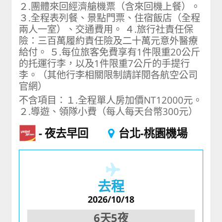
２.團體來回經濟艙機票（含來回機上餐）。
３.全程表列餐、景點門票、住宿飯店（全程
兩人一室）、交通費用。 ４.旅行社責任保
險：三百萬履約責任險及二十萬元意外醫療
給付。 ５.每位旅客免費享有1件限重20公斤
的托運行李，以及1件限重7公斤的手提行
李。（其他行李相關限制請詳閱各航空公司
官網）
不含項目：１.全程單人房加價NT12000元。
２.導遊、領隊小費（每人每天台幣300元）
夜去早回
台北-桃園機場
去程
2026/10/18
6天5夜