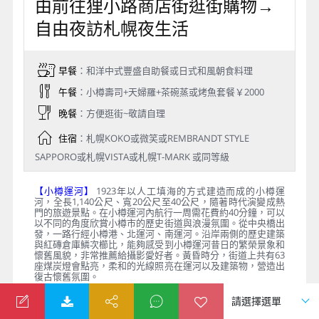
由前往狸小路商店街逛街購物→
自由夜訪札幌夜生活
早餐
：和洋中式豐盛自助餐或日式和風朝食料理
午餐
：小樽壽司+天婦羅+茶碗蒸或烤魚套餐￥2000
晚餐
：方便逛街~敬請自理
住宿
：札幌KOKO或微笑或REMBRANDT STYLE
SAPPORO或札幌VISTA或札幌T-MARK 或同等級
【小樽運河】
1923年以人工填海的方式建造而成的小樽運
河，全長1,140公尺、寬20公尺至40公尺，隨著時代演變成熱
門的旅遊景點。在小樽運河內航行一周需花費約40分鐘，可以
以不同的角度欣賞小樽市的歷史街道與浪漫氛圍。從中央橋出
發，一路行經小樽港、北運河、南運河。沿岸兩側的歷史建築
與紅磚倉庫鱗次櫛比，能夠感受到小樽運河昔日的繁榮景象和
懷舊風貌，非常推薦給攝影愛好者。黃昏時分，街道上共有63
座煤炭燈會點亮，柔和的光線照亮在運河以及建築物，營造出
復古懷舊氛圍。
【北一硝子館】
「硝子」在日文中是玻璃的意思，也是小樽著
名的特產。在小樽諸多經營玻璃製品的店舖中，北一硝子是歷