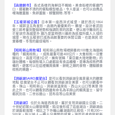
【函館朝市】
各式各樣的海鮮目不睱給。美食街裡的餐廳門
口，擺著數不清的的餐點模型樣品，令人垂涎，也可以自費品
嚐海膽蓋飯、魚卵蓋飯、螃蟹鍋物..等等。
【五稜郭城公園】
日本第一座西洋式城堡，建於西元1864
年，城郭呈五角星形，函館內最優美的一 顆星。設計者武田
斐三郎考量到整個地勢和強調防禦的因素，便以易守難攻的五
芒星狀作為城堡外 牆乃是當時德川幕府為抵擋外國人入侵的
城堡。現在五稜郭巳成為函館重要的休閒公園，也是居民 欣
賞春櫻、冬雪的最佳場所。
【昭和新山熊牧場】
昭和新山熊牧場裡飼養約100隻北海道純
種的「蝦夷棕熊」，成熊最重可達400公斤。大隻棕熊一旦雙
腳站立，高度可達3公尺，擁有號稱「東亞最大陸地動物」的
雄壯體格。每個牧場入口處都設有食品櫃檯，是專為棕熊們準
備的，遊客可以在這裡購買蘋果、餅乾之類的食物，體驗餵食
棕熊的樂趣。
【洞爺湖SAIRO展望台】
是可以看到洞爺湖全風景最大的觀賞
地點 從展望台不止可以觀看到洞爺湖全美景、也可以觀看中
島、珠山、昭和新山、洞爺湖温泉街、西山火山口等美景 除
此之外、也可以觀看到西邊有命名為羊蹄山的蝦夷富士、留守
都尻別岳、二世谷連山、昆布岳等山岳美景
【洞爺湖】
位於北海道西南部，屬於支笏洞爺國立公園。二
十世紀初葉火山爆發頻繁，陷沒後形成了這座湖泊。洞爺湖由
於湖面較寬闊，相比之下外輪山離湖面的比較低，只有200～
500米，所以給人一種十分廣闊的感覺。湖岸近處有昭和新