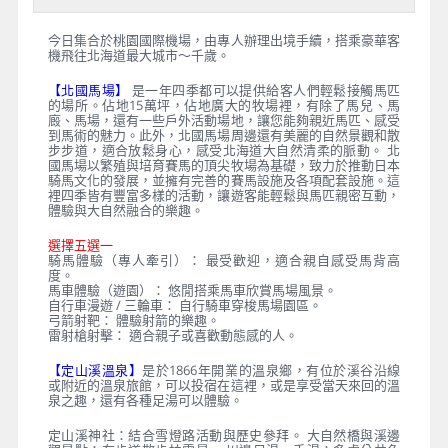
今日集合於桃園國際機場，由專人辦理出境手續，搭乘豪華客
機飛往北海道最大城市～千歲。
【北國馬場】
是一年四季都可以提供給客人們輕鬆接觸馬匹
的場所。佔地15萬坪，佔地廣大的牧場裡，有除了馬兒、馬
廄、馬場，還有一些戶外活動場地，讓您能夠親近馬匹、感受
到馬術的魅力。此外，北國馬場周邊還有美麗的自然景觀和散
步步道，適合放鬆身心，感受北海道大自然清柔的脈動。 北
國馬場以繁殖與培育賽馬的頂尖牧場為基礎，致力於推動日本
騎馬文化的發展，並擁有完善的賽馬設施及各項配套設施。這
裡四季皆有豐富多樣的活動，讓遊客能輕鬆與馬匹親密互動，
體驗與大自然融合的樂趣。
選擇五選一
騎馬體驗（專人牽引）： 最受歡迎，適合親自感受馬背高
度。
馬車體驗（遊園）： 悠閒搭乘馬車欣賞馬場風景。
自行車漫遊 / 三輪車： 自行騎車穿梭馬場園區。
弓箭射靶： 體驗射箭的樂趣。
雷射槍射擊： 適合親子或喜歡動態感的人。
【定山溪溫泉】
是於1866年開業的溫泉鄉，有位於溪谷沿線
或附近的溫泉旅館，可以投宿在這裡，或是享受當天來回的溫
泉之趣，還有各種足湯可以體驗。
定山溪神社：結合雪燈路活動與歷史參拜。 大自然橋與溪邊