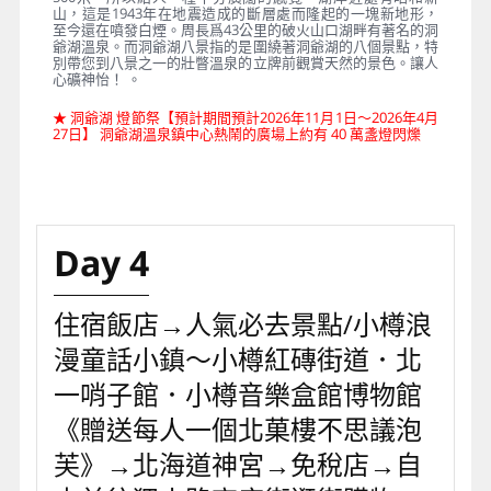
山，這是1943年在地震造成的斷層處而隆起的一塊新地形，
至今還在噴發白煙。周長爲43公里的破火山口湖畔有著名的洞
爺湖溫泉。而洞爺湖八景指的是圍繞著洞爺湖的八個景點，特
別帶您到八景之一的壯瞥溫泉的立牌前觀賞天然的景色。讓人
心礦神怡！ 。
★ 洞爺湖 燈節祭【預計期間預計2026年11月1日～2026年4月
27日】 洞爺湖溫泉鎮中心熱鬧的廣場上約有 40 萬盞燈閃爍
Day 4
住宿飯店→人氣必去景點/小樽浪
漫童話小鎮～小樽紅磚街道．北
一哨子館．小樽音樂盒館博物館
《贈送每人一個北菓樓不思議泡
芙》→北海道神宮→免稅店→自