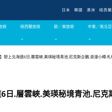
日本
韓國
澳洲
紐西蘭
旅遊
紐西蘭旅遊
歐／美旅遊
中東／南北亞
】戀上北海道6日.層雲峽.美瑛秘境青池.尼克斯企鵝.浪漫小樽.
6日.層雲峽.美瑛秘境青池.尼克