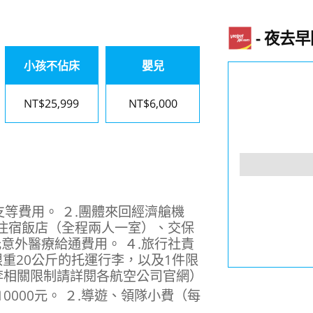
夜去早
小孩不佔床
嬰兒
NT$25,999
NT$6,000
等費用。 ２.團體來回經濟艙機
、住宿飯店（全程兩人一室）、交保
意外醫療給通費用。 ４.旅行社責
限重20公斤的托運行李，以及1件限
李相關限制請詳閱各航空公司官網）
0000元。 ２.導遊、領隊小費（每