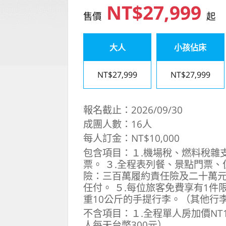
NT$27,999
售價
起
大人
小孩佔床
NT$27,999
NT$27,999
報名截止：2026/09/30
成團人數：16人
每人訂金：NT$10,000
包含項目：１.機場稅、燃料稅雜支
票。 ３.全程表列餐、景點門票
險：三百萬履約責任險及二十萬元
任付。 ５.每位旅客免費享有1件
重10公斤的手提行李。（其他行
不含項目：１.全程單人房加價NT1
人每天台幣300元）