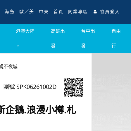
海島
歐／美
中東
首頁
同業專區
會員登入
港澳大陸
高雄出
台中出
自由
發
發
行
札幌不夜城
團號 SPK06261002D
斯企鵝.浪漫小樽.札