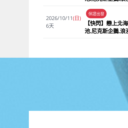
保證出發
2026/10/11
(日)
【快閃】戀上北海
6
天
池.尼克斯企鵝.浪