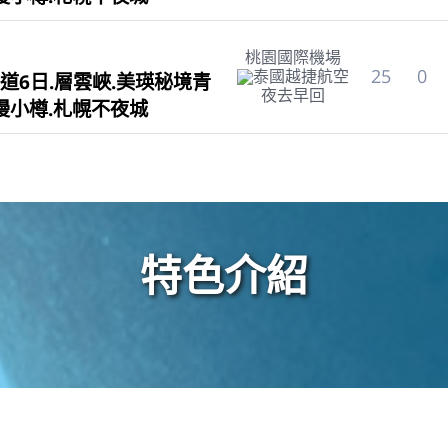
桃園國際機場
25
0
泰國越捷航空
道6日.層雲峽.美瑛秘境青
夜去早回
漫小樽.札幌不夜城
特色介紹