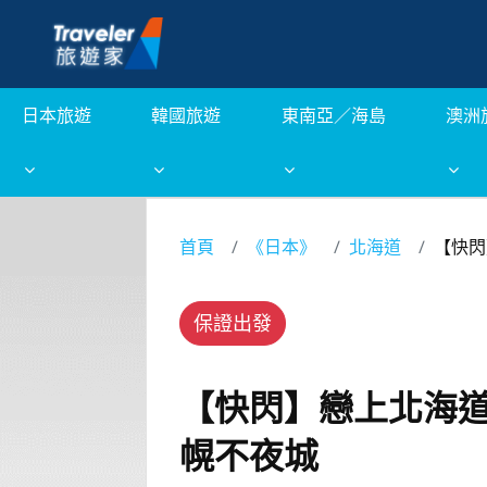
日本旅遊
韓國旅遊
東南亞／海島
澳洲
首頁
《日本》
北海道
【快閃
保證出發
【快閃】戀上北海道
幌不夜城