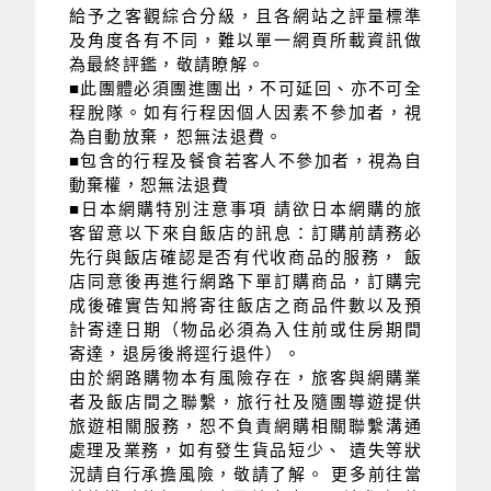
給予之客觀綜合分級，且各網站之評量標準
及角度各有不同，難以單一網頁所載資訊做
為最終評鑑，敬請瞭解。
■此團體必須團進團出，不可延回、亦不可全
程脫隊。如有行程因個人因素不參加者，視
為自動放棄，恕無法退費。
■包含的行程及餐食若客人不參加者，視為自
動棄權，恕無法退費
■日本網購特別注意事項 請欲日本網購的旅
客留意以下來自飯店的訊息：訂購前請務必
先行與飯店確認是否有代收商品的服務， 飯
店同意後再進行網路下單訂購商品，訂購完
成後確實告知將寄往飯店之商品件數以及預
計寄達日期（物品必須為入住前或住房期間
寄達，退房後將逕行退件）。
由於網路購物本有風險存在，旅客與網購業
者及飯店間之聯繫，旅行社及隨團導遊提供
旅遊相關服務，恕不負責網購相關聯繫溝通
處理及業務，如有發生貨品短少、 遺失等狀
況請自行承擔風險，敬請了解。 更多前往當