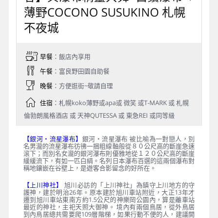
薄野COCONO SUSUKINO 札幌
不夜城
早餐
：飯店內享用
午餐
：富良野田園自助餐
晚餐
：方便逛街~敬請自理
住宿
：札幌koko薄野或apa或 微笑 或T-MARK 或 札幌
倫勃朗風格酒店 或 天神QUTESSA 或 東急REI 或同等級
【銀河・流星瀑布】
銀河・流星瀑布 被比喻為一對戀人，別
名男瀧的流星瀑布彷彿一捆粗線軸般從８０公尺高的斷崖急速
滾下；而別名女瀧的銀河瀑布則優雅地從１２０公尺高的斷崖
緩緩流下，有如一匹白絹。名列日本瀑布百選的這兩個瀑布對
稱地鑲嵌在谷壁上，是遊客合影留念的好所在。
【上川神社】
旭川必訪的「上川神社」為鎮守上川地方的守
護神，建於明治26年。原本建於旭川車站附近，大正13年才
遷到旭川車站東南方約1.5公尺的神樂岡公園內，算是離車站
最近的神社，主祀天照大御神。 境內有兩個鳥居，從外鳥居
到內鳥居總共需要爬109層階梯，如果行動不便的人，建議開