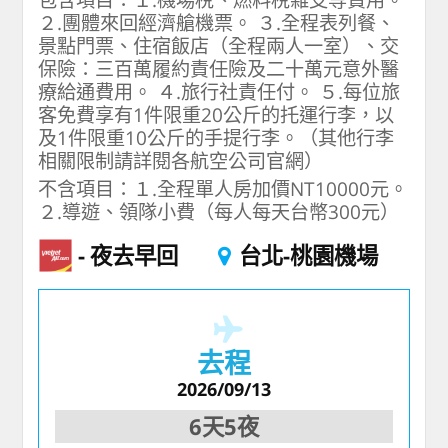
２.團體來回經濟艙機票。 ３.全程表列餐、
景點門票、住宿飯店（全程兩人一室）、交
保險：三百萬履約責任險及二十萬元意外醫
療給通費用。 ４.旅行社責任付。 ５.每位旅
客免費享有1件限重20公斤的托運行李，以
及1件限重10公斤的手提行李。（其他行李
相關限制請詳閱各航空公司官網）
不含項目：１.全程單人房加價NT10000元。
２.導遊、領隊小費（每人每天台幣300元）
夜去早回
台北-桃園機場
去程
2026/09/13
6天5夜