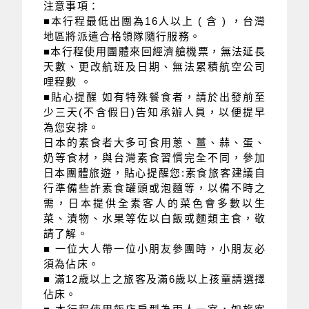
注意事項：
■本行程最低出團為16人以上 ( 含 ) ，台灣
地區將派遣合格領隊隨行服務。
■
本行程使用團體來回經濟艙機票，無法延長
天數、更改航班及日期、無法累積航空公司
哩程數 。
■貼心提醒 如有特殊餐食者，請於出發前至
少三天(不含假日)告知承辦人員，以便提早
為您安排。
日本的素食者大多可食用蔥、薑、蒜、蛋、
奶等食材，與台灣素食習慣完全不同，參加
日本團體旅遊，貼心提醒您:素食旅客建議自
行準備些許素食罐頭或泡麵等，以備不時之
需，日本提供全素客人的菜色會多數以生
菜、漬物、水果等佐以白飯或麵類主食，敬
請了解。
■ 一位大人帶一位小朋友參團時，小朋友必
須為佔床。
■ 滿12歲以上之旅客及滿6歲以上孩童請選擇
佔床。