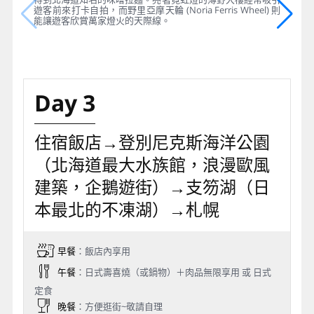
遊客前來打卡自拍，而野里亞摩天輪 (Noria Ferris Wheel) 則
能讓遊客欣賞萬家燈火的天際線。
Day 3
住宿飯店→登別尼克斯海洋公園
（北海道最大水族館，浪漫歐風
建築，企鵝遊街）→支笏湖（日
本最北的不凍湖）→札幌
早餐
：飯店內享用
午餐
：日式壽喜燒（或鍋物）＋肉品無限享用 或 日式
定食
晚餐
：方便逛街~敬請自理