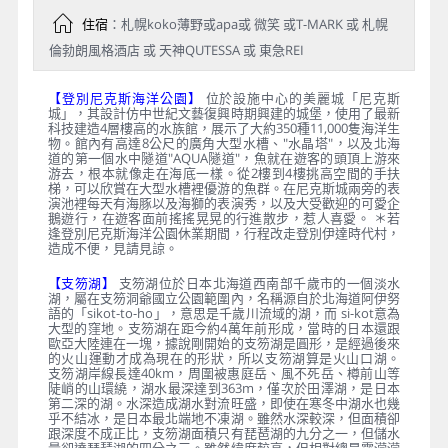
住宿
：札幌koko薄野或apa或 微笑 或T-MARK 或 札幌
倫勃朗風格酒店 或 天神QUTESSA 或 東急REI
【登別尼克斯海洋公園】
位於設施中心的美麗城「尼克斯
城」，其設計仿中世紀文藝復興時期興建的城堡，使用了最新
科技建造4層樓高的水族館，展示了大約350種11,000隻海洋生
物。館內有高達8公尺的廣角大型水槽、"水晶塔"，以及北海
道的第一個水中隧道"AQUA隧道"，魚就在遊客的頭頂上游來
游去，根本就像走在海底一樣。從2樓到4樓挑高空間的手扶
梯，可以欣賞在大型水槽裡優游的魚群。在尼克斯城兩旁的表
演池裡每天有海豚以及海獅的表演秀，以及大受歡迎的可愛企
鵝遊行，在遊客面前搖搖晃晃的行進散步，惹人喜愛。 ＊若
逢登別尼克斯海洋公園休業期間，行程改走登別伊達時代村，
造成不便，見請見諒。
【支笏湖】
支笏湖位於日本北海道西南部千歲市的一個淡水
湖，屬在支笏洞爺國立公園範圍內，名稱源自於北海道阿伊努
語的「sikot-to-ho」，意思是千歲川流域的湖，而 si-kot意為
大型的窪地。支笏湖在距今約4萬年前形成，當時的日本還跟
歐亞大陸連在一塊，據說剛開始的支笏湖是圓形，是經過後來
的火山運動才成為現在的形狀，所以支笏湖算是火山口湖。
支笏湖岸線長達40km，周圍被惠庭岳、風不死岳、樽前山等
陡峭的山環繞，湖水最深達到363m，僅次於田澤湖，是日本
第二深的湖。水深造成湖水對流旺盛，即使在寒冬中湖水也幾
乎不結冰，是日本最北端地不凍湖。雖然水深較深，但面積卻
跟深度不成正比，支笏湖面積只有琵琶湖的九分之一，但儲水