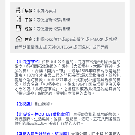
早餐
：飯店內享用
午餐
：方便逛街~敬請自理
晚餐
：方便遊玩~敬請自理
住宿
：札幌koko薄野或apa或 微笑 或T-MARK 或 札幌
倫勃朗風格酒店 或 天神QUTESSA 或 東急REI 或同等級
【北海道神宮】
位於圓山公園裡的北海道神宮是奉明治天皇的
詔令，祭祀開拓北海道的守護神《大國魂神、大那牟遲神、少
彦名神》，合稱「開拓三神」。最早1869年時神宮原是建於
東京，1870年才由第二代的開拓長官護送至北海道，並於札
幌建立臨時神殿，直至1871年才正式於現址建設具規模的神
宮，並命名為「札幌神社」。後來1964年因為增祀明治天皇
才改名為「北海道神宮」，之後旋即成為北海道名副其實的
「總守護神」(總鎮守)，受到日本國民的崇敬。
【免稅店】
自由購物。
【北海道三井OUTLET購物廣場】
享受輕鬆逛街購物的樂趣，
流行服飾、生活雜貨、餐廳、甜點屋、酒吧、五花八門各種受
歡迎的新品等…吸引著來自各地的人們。
【車窗內觀光計時台、舊道廳】
大通公園、狸小路 於車窗內