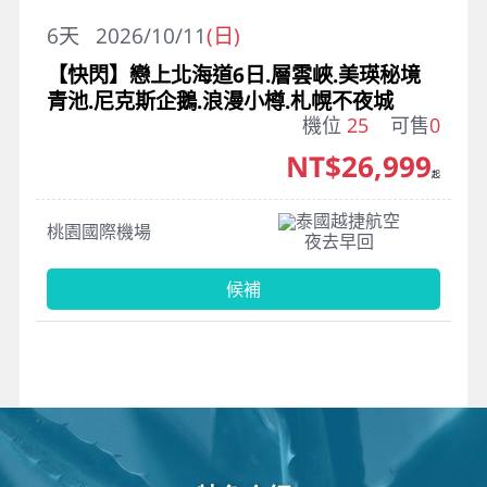
6
天
2026/10/11
(日)
【快閃】戀上北海道6日.層雲峽.美瑛秘境
青池.尼克斯企鵝.浪漫小樽.札幌不夜城
機位
25
可售
0
NT$26,999
起
泰國越捷航空
桃園國際機場
夜去早回
候補