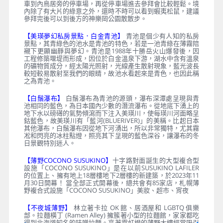
車到內鳥居旁的停車場，再從停車場進去參拜會比較輕鬆。境
內除了有大片的綠意之外，還時不時可以看到蝦夷松鼠，建議
參拜完後可以到後方的神樂岡公園散散步。
【美瑛夢幻私房景點．白金青池】
青池是個少有人知的私房
景點，其青綠色的池水是青池的特色，若是一池青綠在薄霧陪
襯下更顯幽靜與夢幻。青池是1988年十勝岳火山爆發後，因
工程修築堰堤而形成，因位於白金溫泉下游，湖水中含有溫泉
的礦物質成分，經太陽光照射，光線產生散射現象，藍光波長
較短較易散射至我們的眼睛，故池水看起來是青色，也因此稱
之為青池。
【白鬚瀑布】
白鬚瀑布為青池的源頭，瀑布深潭處呈現與青
池相同的藍色，為日本國內少數的潛流瀑布。從地底下湧上的
地下水以磅礡的氣勢傾瀉而下注入美瑛川，使每瑛川河面略呈
鈷藍色，故美瑛川有「藍河(BLUERIVER)」的美稱。比起日本
其他瀑布，白鬚瀑布因從地下河湧出，所以非常獨特，尤其霧
凇和閃亮的冰柱點燈，照亮其下呈現的藍色深谷，讓瀑布的冬
日景觀特別迷人。
【薄野COCONO SUSUKINO】
十字路對面誕生的大型複合型
設施「COCONO SUSUKINO」是在以前SUSUKINO LAFILER
的位置上、擁有地上18層樓地下2層樓的新建築，於2023年11
月30日開幕！ 當全部正式開幕後，總共會有85家店，札幌薄
野複合式設施「COCONO SUSUKINO」美妝、超市、宵夜
【不夜城薄野】
林立著卡拉 OK 館、居酒屋和 LGBTQ 俱樂
部。拉麵橫丁 (Ramen Alley) 擁簇著小型的拉麵館，家家都吃
得到北海道知名的味噌拉麵。亮著霓虹燈的薄野大樓經常吸引