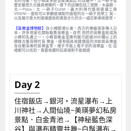
名的特產。在小樽諸多經營玻璃製品 的店舖中，北一硝子是
歷史最悠久也最具規模的。旗下的店舖包括三號館、水晶館、
北一Plaza、北 一硝子Outlet、義大利現代藝術玻璃工房
VENINI、還有可以參觀玻璃製作過程的北一硝子見學工 房，
以及展示意大利玻璃藝術和貴族文化的北一威尼斯美術館等。
【音樂盒博物館】
自小樽開港以後，西方的樂器逐漸傳入日
本，許多商家也開始販賣音樂盒，自然 而然的音樂盒就成為
小樽的名產之一。小樽音樂盒堂陳列展示超過3000種以上的
精緻古董與現代音 樂盒，還有極具收藏價值的洋娃娃音樂盒
及自動演奏的音樂盒等，幾乎市面上看不到的音樂盒，在 這
裡都可以找到，喜愛收藏的玩家絕對不能錯過
Day 2
住宿飯店→銀河・流星瀑布→上
川神社→人間仙境~美瑛夢幻私房
景點．白金青池→【神秘藍色深
谷】與瀑布精靈共舞~白鬚瀑布→