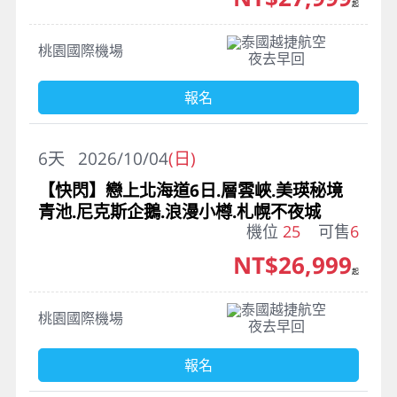
起
泰國越捷航空
桃園國際機場
夜去早回
報名
6
天
2026/10/04
(日)
【快閃】戀上北海道6日.層雲峽.美瑛秘境
青池.尼克斯企鵝.浪漫小樽.札幌不夜城
機位
25
可售
6
NT$26,999
起
泰國越捷航空
桃園國際機場
夜去早回
報名