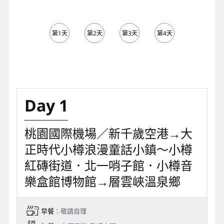
第1天
第2天
第3天
第4天
第5天
Day 1
桃園國際機場／新千歲空港→大
正時代小樽浪漫童話小鎮～小樽
紅磚街道．北一哨子館．小樽音
樂盒館博物館→層雲峽溫泉鄉
早餐
：敬請自理