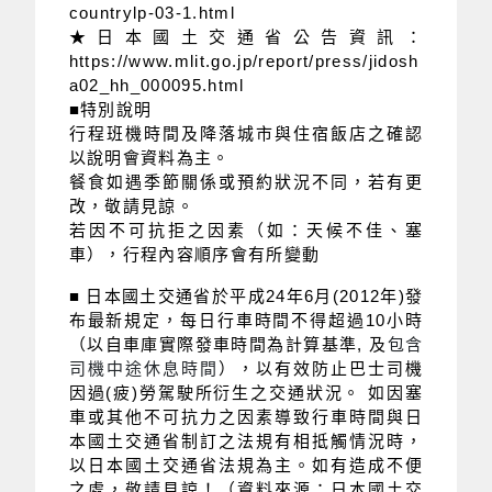
countrylp-03-1.html
★日本國土交通省公告資訊：
https://www.mlit.go.jp/report/press/jidosh
a02_hh_000095.html
■特別說明
行程班機時間及降落城市與住宿飯店之確認
以說明會資料為主。
餐食如遇季節關係或預約狀況不同，若有更
改，敬請見諒。
若因不可抗拒之因素（如：天候不佳、塞
車），行程內容順序會有所變動
■ 日本國土交通省於平成24年6月(2012年)發
布最新規定，每日行車時間不得超過10小時
（以自車庫實際發車時間為計算基準, 及
包含
司機中途休息時間
），以有效防止巴士司機
因過(疲)勞駕駛所衍生之交通狀況。 如因塞
車或其他不可抗力之因素導致行車時間與日
本國土交通省制訂之法規有相抵觸情況時，
以日本國土交通省法規為主。如有造成不便
之處，敬請見諒！（資料來源：日本國土交