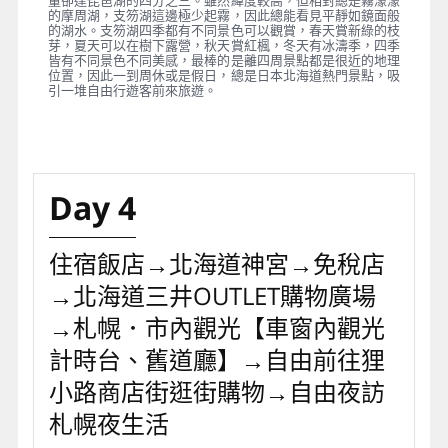
量卻達琵琶湖的四分之三。雖然緯度較高，但相對總是霧濛濛
的摩周湖，支笏湖這邊極少起霧，因此總能看見平靜如鏡面般
的湖水。支笏湖四季都有不同景色可以觀賞，春天賞新綠的枝
芽，夏天可以在樹下露營，秋天賞紅楓，冬天有冰濤季，四季
皆有不同景色不同美感，最棒的是離四周景點都是很近的地理
位置，因此一到周休或是假日，總是日本北海道熱門景點，吸
引一堆自由行遊客前來旅遊。
Day 4
住宿飯店→北海道神宮→免稅店
→北海道三井OUTLET購物廣場
→札幌．市內觀光【車窗內觀光
計時台、舊道廳】→自由前往狸
小路商店街逛街購物→自由夜訪
札幌夜生活