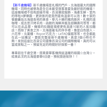
【新千歲機場】
新千歲機場是札幌的門戶、北海道最大的國際
機場，同時也被譽為是全日本最受旅客喜愛及最好逛的機場！
這座機場裡不但有超級市場、百貨藥妝服飾、海產生鮮、室內
的哆啦A夢樂園，更誇張的是竟然還有溫泉可以泡！數十家的
餐廳囊括北海道各地的美食，舉凡十勝的豬肉豚丼、札幌的湯
咖哩、成吉思汗烤羊肉、函館的海鮮丼飯及迴轉壽司等等，都
可以在此品嘗，機場的拉麵道場裡更有高達10家的人氣拉麵
店！而除了美食之外，北海道著名的伴手禮，像是白色戀人、
六花亭、北菓樓、Royce'巧克力、LeTAO蛋糕等等，也全都能
在此一站購足，要逛完整座新千歲機場，真是3個小時也不
夠！來到這座比百貨公司還像百貨公司的國際機場，真的可以
當成景點之一，預留充足的時間好好探索一番！
專車前往千歲空港，搭乘豪華客機飛返溫暖的祖國☆台灣☆。
結束此次的北海道豪華6日遊，預祝旅途愉快！！