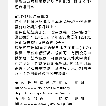
地旅遊時的相關規定及注意事項，請參考 旅
遊資訊日本
■簽證護照注意事項：
持中華民國護照進入日本為免簽證。但護照
需有有效期六個月以上。
役男出境注意須知：役男定義：役男係指年
滿19歲當年1月1日起至年滿36歲當年12月31
日止尚未履行兵役義務男子。
役男如有出國需求須親自事先向相關(主管)
機關、單位申請短期出境許可，有關役男申
請流程、法令限制，相關應備文件或申請許
可之認定，均應依政府機構或現行法令規範
辦理。若有未盡之處，悉依役男出境相關法
規、主管關機函釋或公告辦理。
★內政部役政署網站 網址：
https://www.ris.gov.tw/military-
departure/app/Departure/main
★外交部領事事務局 網址：
https://www.boca.gov.tw/sp-foof-