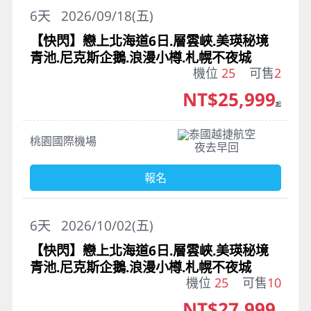
6
天
2026/09/18(五)
【快閃】戀上北海道6日.層雲峽.美瑛秘境
青池.尼克斯企鵝.浪漫小樽.札幌不夜城
機位
25
可售
2
NT$25,999
起
泰國越捷航空
桃園國際機場
夜去早回
報名
6
天
2026/10/02(五)
【快閃】戀上北海道6日.層雲峽.美瑛秘境
青池.尼克斯企鵝.浪漫小樽.札幌不夜城
機位
25
可售
10
NT$27,999