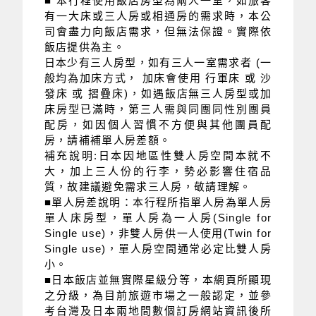
■ 本行程使用飯店房型為兩人一室，如旅客
有一大床或三人房或相通房的需求時，本公
司會盡力向飯店需求，但無法保證。實際依
飯店提供為主。
日本少有三人房型，如有三人一室需求者 (一
般均為加床方式， 加床會使用 行軍床 或 沙
發床 或 摺疊床)，如遇飯店無三人房型或加
床房型已滿時，第三人需與同團同性別團員
配房，如因個人習慣不方便與其他團員配
房，請補補單人房差額。
補充說明:日本因地區性雙人房空間本就不
大，加上三人份的行李，勢必影響住宿品
質，故建議避免需求三人房，敬請理解。
■單人房差說明：本行程所指單人房為單人房
單人床房型，單人房為一人房(Single for
Single use)，非雙人房供一人使用(Twin for
Single use)，單人房空間通常必定比雙人房
小。
■日本飯店並無實際星級分等，本網頁所顯現
之分級，為目前旅遊市場之一般認定，並參
考台灣及日本兩地間數個訂房網站資訊後所