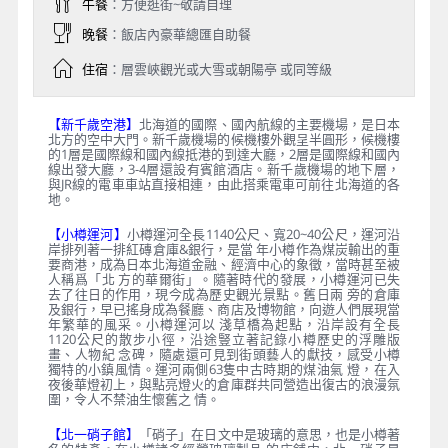
午餐
：方便逛街~敬請自理
晚餐
：飯店內豪華總匯自助餐
住宿
：層雲峽觀光或大雪或朝陽亭 或同等級
【新千歲空港】
北海道的國際、國內航線的主要機場，是日本
北方的空中大門。新千歲機場的候機樓外觀呈半圓形，候機樓
的1層是國際線和國內線抵港的到達大廳，2層是國際線和國內
線出發大廳，3-4層還設有賓館酒店。新千歲機場的地下層，
與JR線的電車車站直接相連，由此搭乘電車可前往北海道的各
地。
【小樽運河】
小樽運河全長1140公尺、寬20~40公尺，運河沿
岸排列著一排紅磚倉庫&銀行，是當 年小樽作為煤炭輸出的重
要商港，成為日本北海道金融、經濟中心的象徵，當時甚至被
人稱爲「北 方的華爾街」。隨著時代的發展，小樽運河已失
去了往日的作用，現今成為歷史觀光景點。舊日兩 旁的倉庫
及銀行，早已搖身成為餐廳、商店及博物館，向遊人們展現當
年繁華的風采。小樽運河以 淺草橋為起點，沿岸設有全長
1120公尺的散步小徑，沿途豎立著記錄小樽歷史的浮雕版
畫、人物紀 念碑，隨處還可見到街頭藝人的獻技，感受小樽
獨特的小鎮風情。運河兩側63隻中古時期的煤油氣 燈，在入
夜後華燈初上，與點亮燈火的倉庫群共同營造出復古的浪漫氛
圍，令人不禁油生懷舊之 情。
【北一硝子館】
「硝子」在日文中是玻璃的意思，也是小樽著