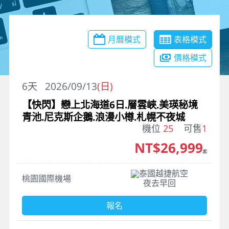
月曆模式
表格模式
價格模式
6
天
2026/09/13
(日)
【快閃】戀上北海道6日.層雲峽.美瑛秘境
青池.尼克斯企鵝.浪漫小樽.札幌不夜城
機位
25
可售
1
NT$26,999
起
泰國越捷航空
桃園國際機場
夜去早回
報名