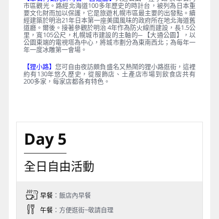
市區觀光。路經北海道100多年歷史的時計台，被列為日本重
要文化財而加以保護，它是旅遊札幌市區最主要的出發點。續
經建築於明治21年日本第一座美國風味的政府所在地北海道舊
道廳。爾後。接著參觀於明治 4年作為防火線而建設，長1.5公
里，寬105公尺，札幌城市建設的主軸的─ 【大通公園】，以
公園東端的電視塔為中心，將城市劃分為東南西北；為每年一
年一度冰雕第一會場。
【狸小路】
您可自由夜訪頗負盛名又熱鬧的狸小路逛街，這裡
約有130年悠久歷史，從服飾店、土產店市場到飲食店共有
200多家，每家店都各有特色。
Day 5
全日自由活動
早餐
：飯店內早餐
午餐
：方便逛街~敬請自理