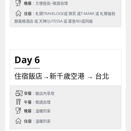
晚餐
：方便逛街~敬請自理
住宿
：札幌TRAVELOGE或 微笑 或T-MARK 或 札幌倫勃
朗風格酒店 或 天神QUTESSA 或 東急REI或同級
Day 6
住宿飯店→新千歲空港 → 台北
早餐
：飯店內享用
午餐
：敬請自理
晚餐
：溫暖的家
住宿
：溫暖的家