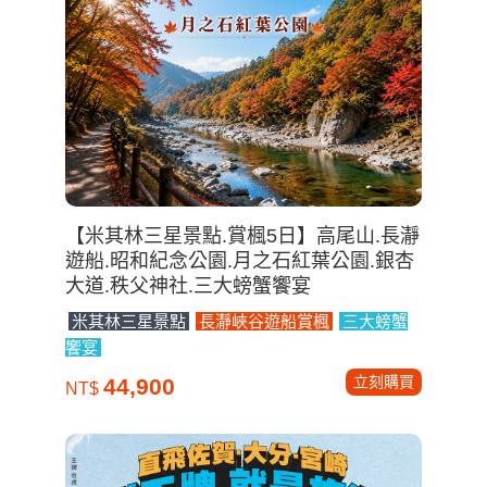
【米其林三星景點.賞楓5日】高尾山.長瀞
遊船.昭和紀念公園.月之石紅葉公園.銀杏
大道.秩父神社.三大螃蟹饗宴
米其林三星景點
長瀞峽谷遊船賞楓
三大螃蟹
饗宴
立刻購買
44,900
NT$