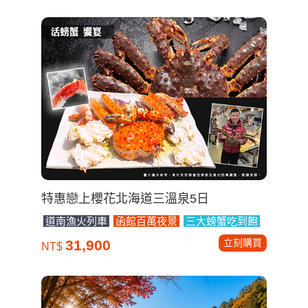
特惠戀上櫻花北海道三溫泉5日
道南漁火列車
函館百萬夜景
三大螃蟹吃到飽
立刻購買
31,900
NT$