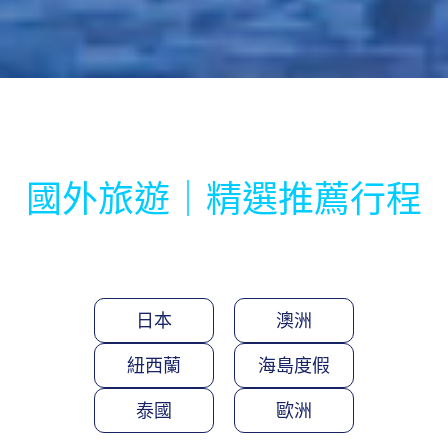
國外旅遊｜精選推薦行程
日本
澳洲
紐西蘭
海島度假
泰國
歐洲