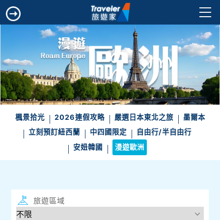
楓景拾光
2026連假攻略
嚴選日本東北之旅
墨爾本
立刻預訂紐西蘭
中四國限定
自由行/半自由行
安妞韓國
漫遊歐洲
旅遊區域