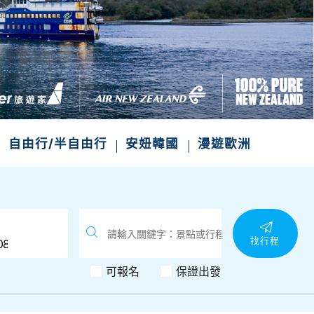
次收藏
自由行/半自由行
安妞韓國
漫遊歐洲
找行程
可報名
保證出發