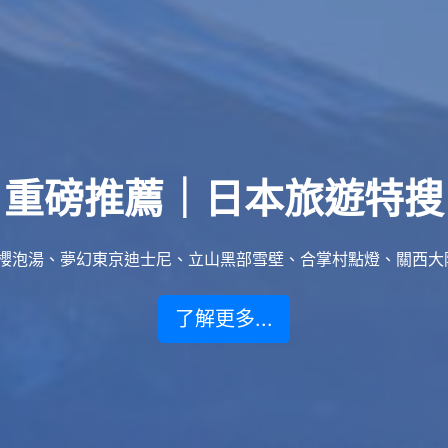
重磅推薦｜日本旅遊特搜
泡湯、夢幻東京迪士尼、立山黑部雪壁、合掌村點燈、關西大阪賞楓
了解更多...