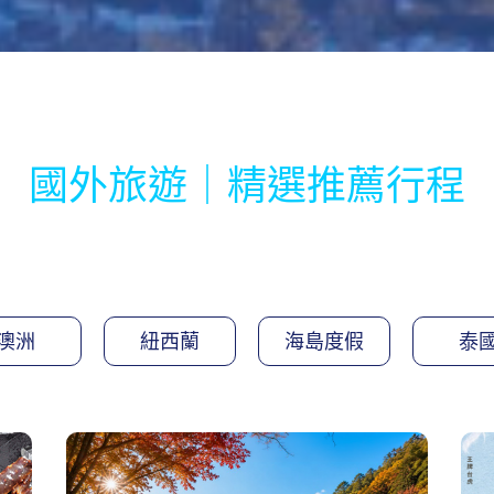
國外旅遊｜精選推薦行程
澳洲
紐西蘭
海島度假
泰