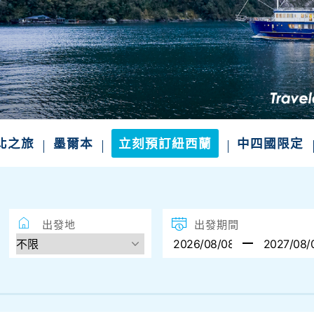
四國絕景．山陰山陽．一次滿足
不一樣的風景 小眾秘境、世界遺產、溫泉美食一
精選航班席次，把握限定出發
北之旅
墨爾本
立刻預訂紐西蘭
中四國限定
出發地
出發期間