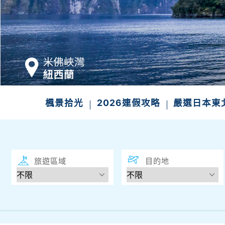
發現
楓景拾光
2026連假攻略
嚴選日本東
旅遊區域
目的地