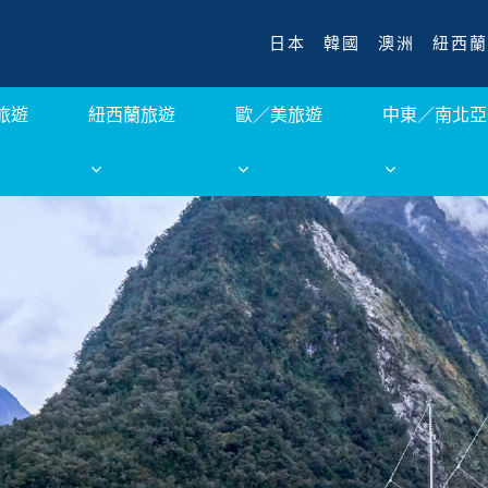
日本
韓國
澳洲
紐西蘭
旅遊
紐西蘭旅遊
歐／美旅遊
中東／南北亞