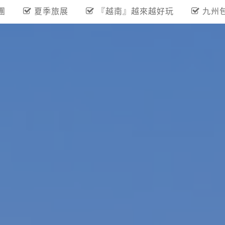
團
夏季旅展
『越南』越來越好玩
九州