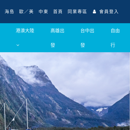
海島
歐／美
中東
首頁
同業專區
會員登入
港澳大陸
高雄出
台中出
自由
發
發
行