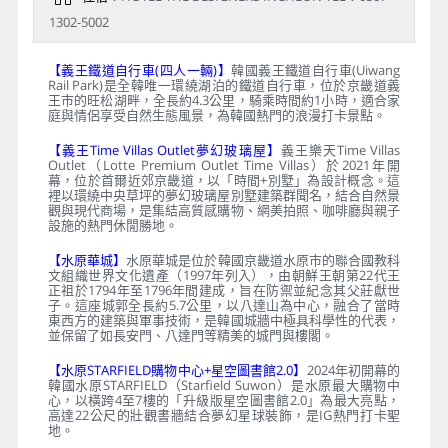
1302-5002
【義王鐵道自行車(四人一輛)】
韓國義王鐵道自行車(Uiwang
Rail Park)是全韓唯一環繞湖泊的鐵道自行車，位於京畿道義
王市的旺松湖畔，全長約4.3公里，騎乘時間約1小時，適合家
庭與情侶享受自然生態風景，為韓國熱門的浪漫打卡景點。
【義王Time Villas Outlet夢幻玻璃屋】
義王樂天Time Villas
Outlet（Lotte Premium Outlet Time Villas）於2021年開
幕，位於首爾近郊京畿道，以「時間+別墅」為設計概念。這
裡以環繞中央草坪的夢幻玻璃屋別墅建築群聞名，結合自然景
觀與現代商場，是集結高質感購物、網美拍照、咖啡廳與親子
設施的熱門休閒勝地。
【水原華城】
水原華城是位於韓國京畿道水原市的聯合國教科
文組織世界文化遺產（1997年列入），由朝鮮王朝第22代王
正祖於1794年至1796年間建成，旨在防禦並紀念其父莊獻世
子。這座城郭全長約5.7公里，以八達山為中心，融合了當時
東西方的建築與軍事技術，是韓國城牆中極具科學性的代表，
並保留了如長安門、八達門等精美的城門與樓閣。
【水原STARFIELD購物中心+星空圖書館2.0】
2024年初開幕的
韓國水原STARFIELD（Starfield Suwon）是水原最大購物中
心，以橫跨4至7樓的「升級版星空圖書館2.0」為最大亮點，
高達22公尺的壯觀書牆結合夢幻星球裝飾，是IG熱門打卡聖
地。