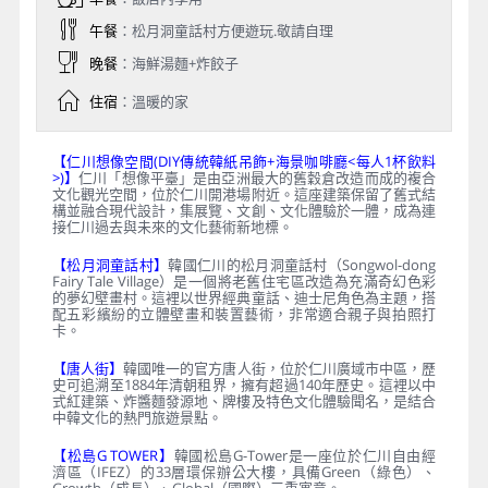
午餐
：松月洞童話村方便遊玩.敬請自理
晚餐
：海鮮湯麵+炸餃子
住宿
：溫暖的家
【仁川想像空間(DIY傳統韓紙吊飾+海景咖啡廳<每人1杯飲料
>)】
仁川「想像平臺」是由亞洲最大的舊穀倉改造而成的複合
文化觀光空間，位於仁川開港場附近。這座建築保留了舊式結
構並融合現代設計，集展覽、文創、文化體驗於一體，成為連
接仁川過去與未來的文化藝術新地標。
【松月洞童話村】
韓國仁川的松月洞童話村（Songwol-dong
Fairy Tale Village）是一個將老舊住宅區改造為充滿奇幻色彩
的夢幻壁畫村。這裡以世界經典童話、迪士尼角色為主題，搭
配五彩繽紛的立體壁畫和裝置藝術，非常適合親子與拍照打
卡。
【唐人街】
韓國唯一的官方唐人街，位於仁川廣域市中區，歷
史可追溯至1884年清朝租界，擁有超過140年歷史。這裡以中
式紅建築、炸醬麵發源地、牌樓及特色文化體驗聞名，是結合
中韓文化的熱門旅遊景點。
【松島G TOWER】
韓國松島G-Tower是一座位於仁川自由經
濟區（IFEZ）的33層環保辦公大樓，具備Green（綠色）、