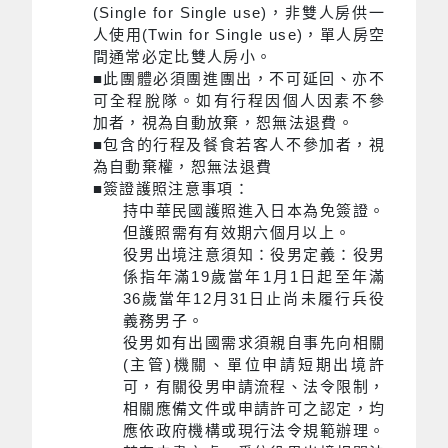
(Single for Single use)，非雙人房供一
人使用(Twin for Single use)，單人房空
間通常必定比雙人房小。
■此團體必須團進團出，不可延回、亦不
可全程脫隊。如有行程因個人因素不參
加者，視為自動放棄，恕無法退費。
■包含的行程及餐食若客人不參加者，視
為自動棄權，恕無法退費
■簽證護照注意事項：
持中華民國護照進入日本為免簽證。
但護照需有有效期六個月以上。
役男出境注意須知：役男定義：役男
係指年滿19歲當年1月1日起至年滿
36歲當年12月31日止尚未履行兵役
義務男子。
役男如有出國需求須親自事先向相關
(主管)機關、單位申請短期出境許
可，有關役男申請流程、法令限制，
相關應備文件或申請許可之認定，均
應依政府機構或現行法令規範辦理。