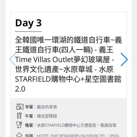
Day 3
全韓國唯一環湖的鐵道自行車~義
王鐵道自行車(四人一輛) - 義王
Time Villas Outlet夢幻玻璃屋 -
世界文化遺產~水原華城 - 水原
STARFIELD購物中心+星空圖書館
2.0
早餐
：飯店內享用
午餐
：韓式部隊鍋
晚餐
：水原STARFIELD購物中心方便逛街，敬請自理
住宿
：HOTEL THE DESIGNERS INCHEON TEL：0507-