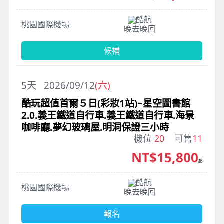
酷航
桃園國際機場
晚去晚回
候補
5
天
2026/09/12
(六)
酷玩超值首爾５日(彩妝1站)~星空圖書館
2.0.義王鐵道自行車.義王鐵道自行車.海景
咖啡廳.夢幻玻璃屋.明洞保證三小時
機位
20
可售
11
NT$15,800
起
酷航
桃園國際機場
晚去晚回
報名