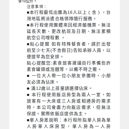
李10公斤。
注意事項：
■本行程最低出團為16人以上 ( 含 ) ，台
灣地區將派遣合格領隊隨行服務。
■
本行程使用團體來回經濟艙機票，無法
延長天數、更改航班及日期、無法累積
航空公司哩程數 。
■貼心提醒 如有特殊餐食者，請於出發
前至少七天(不含假日)告知承辦人員，以
便提早為您安排。
貼心提醒您:素食旅客建議自行準備些許
素食罐頭或泡麵等，以備不時之需。
■ 一位大人帶一位小朋友參團時，小朋
友必須為佔床。
■ 滿12歲以上孩童請選擇佔床。
■ 本行程使用飯店房型為兩人一室，如
旅客有一大床或三人房或相通房的需求
時，本公司會盡力向飯店需求，但無法
保證。實際依飯店提供為主。
■單人房差說明：本行程所指單人房為單
人房單人床房型，單人房為一人房