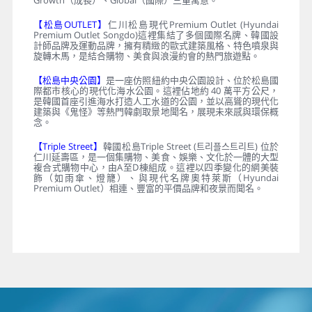
Growth（成長）、Global（國際）三重寓意。
【松島OUTLET】
仁川松島現代Premium Outlet (Hyundai
Premium Outlet Songdo)這裡集結了多個國際名牌、韓國設
計師品牌及運動品牌，擁有精緻的歐式建築風格、特色噴泉與
旋轉木馬，是結合購物、美食與浪漫約會的熱門旅遊點。
【松島中央公園】
是一座仿照紐約中央公園設計、位於松島國
際都市核心的現代化海水公園。這裡佔地約 40 萬平方公尺，
是韓國首座引進海水打造人工水道的公園，並以高聳的現代化
建築與《鬼怪》等熱門韓劇取景地聞名，展現未來感與環保概
念。
【Triple Street】
韓國松島Triple Street (트리플스트리트) 位於
仁川延壽區，是一個集購物、美食、娛樂、文化於一體的大型
複合式購物中心，由A至D棟組成。這裡以四季變化的網美裝
飾（如雨傘、燈籠）、與現代名牌奧特萊斯（Hyundai
Premium Outlet）相連、豐富的平價品牌和夜景而聞名。