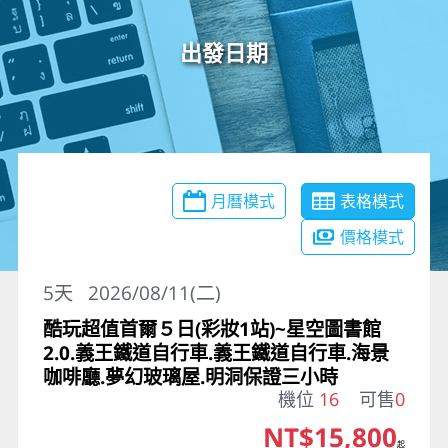
出發日期
月曆模式
表格模式
價格模式
5
天
2026/08/11(二)
酷玩超值首爾５日(彩妝1站)~星空圖書館
2.0.義王鐵道自行車.義王鐵道自行車.海景
咖啡廳.夢幻玻璃屋.明洞保證三小時
機位
16
可售
0
NT$15,800
起