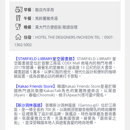
早餐
：飯店內享用
午餐
：馬鈴薯豬骨湯
晚餐
：東大門方便逛街.敬請自理
住宿
：HOTEL THE DESIGNERS INCHEON TEL：0507-
1302-5002
【STARFIELD LIBRARY星空圖書館】
STARFIELD LIBRARY 星
空圖書館是位於首爾江南區 COEX Mall 商場內的熱門地標，
2017年開幕，最著名的是擁有三座高達 13 公尺的巨大書架，
藏書超過 5 萬本，以夢幻般的燈光、現代化設計和便利的咖啡
館設置，成為首爾必訪的網美打卡景點。
【Kakao Friends Store】
韓國Kakao Friends Store是基於韓
國熱門通訊軟體KakaoTalk角色的實體周邊商店，以萊恩
(Ryan)、春植(Choonsik)、桃子(Apeach)等可愛IP聞名。
【新沙洞林蔭道】
首爾新沙洞林蔭道（Garosu-gil）位於江南
區，是一條全長約 700 米、以兩側茂密銀杏樹聞名的時尚購物
街。這裡匯集了設計師品牌、旗艦店、特色咖啡廳及藝術畫
廊，氛圍優雅且文青，充滿異國情調，被譽為「藝術家之
街」，是深受韓國本地人與遊客喜愛的時尚地標。