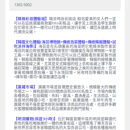
1302-5002
【精緻彩妝體驗城】
韓流時尚彩妝店 相信愛美的女人們一定
可以在這挑選最新款最hito彩粧品，讓辛苦上班族及學生族群
在忙碌生活中一樣可以打造出時尚流行彩粧，讓您永遠跟上時
代潮流尖端。
【韓國文化體驗(海苔博物館+傳統泡菜體驗+傳統韓服體驗+試
吃涼拌海帶)】
海苔是在石頭裏長的海菜把它乾燥來製作紫菜
海苔的蛋白質很豐富紫菜5張等於1個雞蛋在海苔博物館一半是
工廠一半是紫菜博物館所以您可以自己親眼看到紫菜製作過
程。韓服寫真體驗，安排親自穿著傳統韓服，韓服的線條兼具
曲線與直線之美，尤其是女式韓服的短上衣和長裙上薄下厚，
端莊閑雅，透露著東方思想和超世脫俗之美的完美結合，您可
拿著相機隨意拍攝，留下永恆回憶。另有特別準備的海苔湯
+辣年糕+壽司+紫菜飯讓您品嚐。
【廣藏市場】
廣藏市場是首爾歷史最悠久、規模最大的傳統
市場之一，擁有超過5000間商店和20000名員工。 市場內販售
各種商品，包括韓服、布料、寢具、農漁產品、生活用品，以
及道地的韓國小吃，如綠豆煎餅、麻藥飯捲、生拌牛肉等。
廣藏市場不僅是當地居民採購生活用品的好去處，也是許多觀
光客體驗韓國傳統文化和品嚐美食的熱門景點。
【明洞購物(保證3小時)】
位於韓國首爾中區的明洞是韓國代
表性的集吃喝娛樂於一體的商業街區，這裡聚集了樂天百貨、
新世界百貨等多家韓國知名的大型百貨公司，還有各種風味的