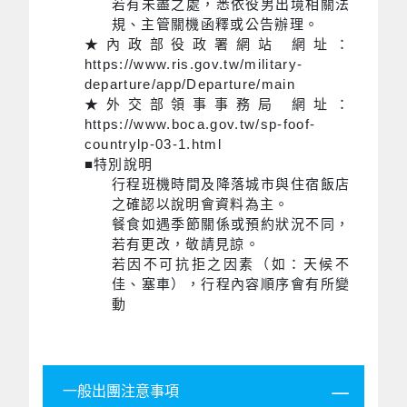
若有未盡之處，悉依役男出境相關法
規、主管關機函釋或公告辦理。
★內政部役政署網站 網址：
https://www.ris.gov.tw/military-
departure/app/Departure/main
★外交部領事事務局 網址：
https://www.boca.gov.tw/sp-foof-
countrylp-03-1.html
■特別說明
行程班機時間及降落城市與住宿飯店
之確認以說明會資料為主。
餐食如遇季節關係或預約狀況不同，
若有更改，敬請見諒。
若因不可抗拒之因素（如：天候不
佳、塞車），行程內容順序會有所變
動
一般出團注意事項