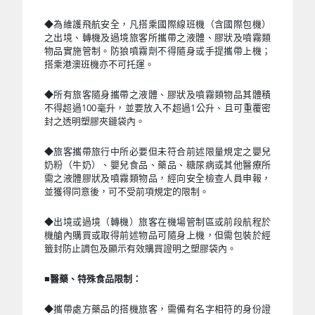
◆為維護飛航安全，凡搭乘國際線班機（含國際包機）
之出境、轉機及過境旅客所攜帶之液體、膠狀及噴霧類
物品實施管制。防狼噴霧劑不得隨身或手提攜帶上機；
搭乘港澳班機亦不可托運。
◆所有旅客隨身攜帶之液體、膠狀及噴霧類物品其體積
不得超過100毫升，並要放入不超過1公升、且可重覆密
封之透明塑膠夾鏈袋內。
◆旅客攜帶旅行中所必要但未符合前述限量規定之嬰兒
奶粉（牛奶）、嬰兒食品、藥品、糖尿病或其他醫療所
需之液體膠狀及噴霧類物品，經向安全檢查人員申報，
並獲得同意後，可不受前項規定的限制。
◆出境或過境（轉機）旅客在機場管制區或前段航程於
機艙內購買或取得前述物品可隨身上機，但需包裝於經
籤封防止調包及顯示有效購買證明之塑膠袋內。
■
醫藥、特殊食品限制：
◆攜帶處方藥品的搭機旅客，需備有名字相符的身份證