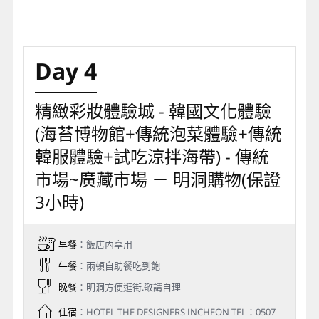
Day 4
精緻彩妝體驗城 - 韓國文化體驗
(海苔博物館+傳統泡菜體驗+傳統
韓服體驗+試吃涼拌海帶) - 傳統
市場~廣藏市場 － 明洞購物(保證
3小時)
早餐
：飯店內享用
午餐
：兩頓自助餐吃到飽
晚餐
：明洞方便逛街.敬請自理
住宿
：HOTEL THE DESIGNERS INCHEON TEL：0507-