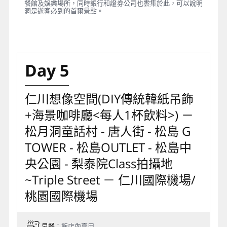
餐館及娛樂場所，同時銀行和證券公司也雲集於此，可以說明
洞是遊客必到的首爾景點。
Day 5
仁川想像空間(DIY傳統韓紙吊飾
+海景咖啡廳<每人1杯飲料>) －
松月洞童話村 - 唐人街 - 松島 G
TOWER - 松島OUTLET - 松島中
央公園 - 梨泰院Class拍攝地
~Triple Street － 仁川國際機場/
桃園國際機場
早餐
：飯店內享用