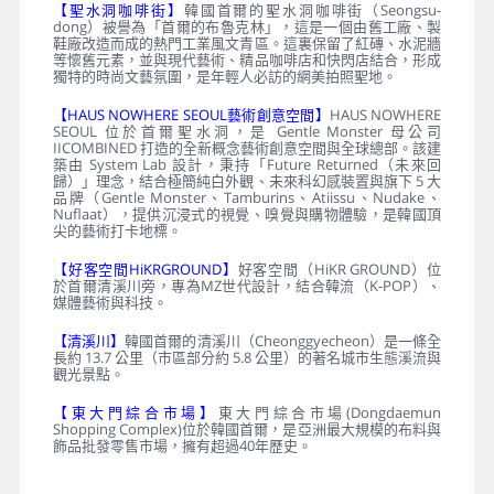
【聖水洞咖啡街】
韓國首爾的聖水洞咖啡街（Seongsu-
dong）被譽為「首爾的布魯克林」，這是一個由舊工廠、製
鞋廠改造而成的熱門工業風文青區。這裏保留了紅磚、水泥牆
等懷舊元素，並與現代藝術、精品咖啡店和快閃店結合，形成
獨特的時尚文藝氛圍，是年輕人必訪的網美拍照聖地。
【HAUS NOWHERE SEOUL藝術創意空間】
HAUS NOWHERE
SEOUL 位於首爾聖水洞，是 Gentle Monster 母公司
IICOMBINED 打造的全新概念藝術創意空間與全球總部。該建
築由 System Lab 設計，秉持「Future Returned（未來回
歸）」理念，結合極簡純白外觀、未來科幻感裝置與旗下 5 大
品牌（Gentle Monster、Tamburins、Atiissu、Nudake、
Nuflaat），提供沉浸式的視覺、嗅覺與購物體驗，是韓國頂
尖的藝術打卡地標。
【好客空間HiKRGROUND】
好客空間（HiKR GROUND）位
於首爾清溪川旁，專為MZ世代設計，結合韓流（K-POP）、
媒體藝術與科技。
【清溪川】
韓國首爾的清溪川（Cheonggyecheon）是一條全
長約 13.7 公里（市區部分約 5.8 公里）的著名城市生態溪流與
觀光景點。
【東大門綜合市場】
東大門綜合市場(Dongdaemun
Shopping Complex)位於韓國首爾，是亞洲最大規模的布料與
飾品批發零售市場，擁有超過40年歷史。