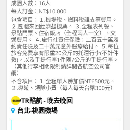
成團人數：16人
每人訂金：NT$10,000
包含項目：１.機場稅、燃料稅雜支等費用。
２.團體來回經濟艙機票。 ３.全程表列餐、
景點門票、住宿飯店（全程兩人一室）、交
通費用。 ４.旅行社責任保險：二百五十萬履
約責任險及二十萬元意外醫療給付。 ５.每位
旅客免費享有限重20公斤的托運行李(不計件
數)，以及手提行李1件限7公斤的手提行李。
（其他行李相關限制請詳閱各航空公司官
網）
不含項目：１.全程單人房加價NT6500元。
２.導遊、領隊小費（每人每天台幣300元）
TR酷航
晚去晚回
台北-桃園機場