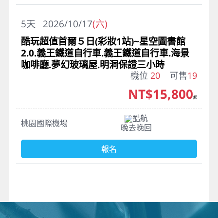
5
天
2026/10/17
(六)
酷玩超值首爾５日(彩妝1站)~星空圖書館
2.0.義王鐵道自行車.義王鐵道自行車.海景
咖啡廳.夢幻玻璃屋.明洞保證三小時
機位
20
可售
19
NT$15,800
起
酷航
桃園國際機場
晚去晚回
報名