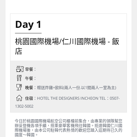
Day 1
桃園國際機場/仁川國際機場 - 飯
店
早餐
：
午餐
：
晚餐
：贈送炸雞+飲料(兩人一份.以1間兩人一室為主)
住宿
：HOTEL THE DESIGNERS INCHEON TEL：0507-
1302-5002
今日於桃園國際機場航空公司櫃檯前集合，由專業的領隊幫您
辦妥登機各項手續，搭乘豪華客機飛往韓國。抵達韓國仁川國
際機場後，由本公司駐韓代表熱情的歡迎您踏入這期待已久的
國度～韓國。