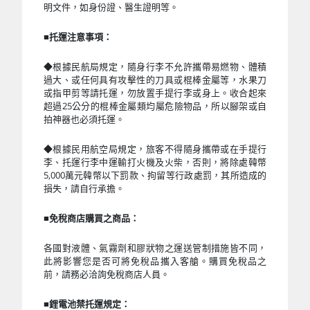
明文件，如身份證、醫生證明等。
■
托運注意事項：
◆根據民航局規定，隨身行李不允許攜帶易燃物、體積
過大、或任何具有攻擊性的刀具或棍棒金屬等，水果刀
或指甲剪等請托運，勿放置手提行李或身上。收合起來
超過25公分的棍棒金屬類均屬危險物品，所以腳架或自
拍神器也必須托運。
◆根據民用航空局規定，旅客不得隨身攜帶或在手提行
李、托運行李中運輸打火機及火柴，否則，將除處韓幣
5,000萬元韓幣以下罰款、拘留等行政處罰，其所造成的
損失，請自行承擔。
■
免稅商店購買之商品：
各國對液體、氣霧劑和膠狀物之運送管制措施皆不同，
此將影響您是否可將免稅品攜入客艙。購買免稅品之
前，請務必洽詢免稅商店人員。
■
鋰電池禁托運規定：