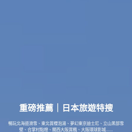
重磅推薦｜日本旅遊特搜
暢玩北海道滑雪、東北賞櫻泡湯、夢幻東京迪士尼、立山黑部雪
壁、合掌村點燈、關西大阪賞楓、大阪環球影城......