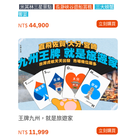
米其林三星景點
長瀞峽谷遊船賞楓
三大螃蟹
饗宴
立刻購買
44,900
NT$
王牌九州，就是旅遊家
立刻購買
11,999
NT$