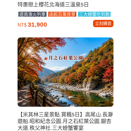
特惠戀上櫻花北海道三溫泉5日
道南漁火列車
函館百萬夜景
三大螃蟹吃到飽
立刻購買
31,900
NT$
【米其林三星景點.賞楓5日】高尾山.長瀞
遊船.昭和紀念公園.月之石紅葉公園.銀杏
大道.秩父神社.三大螃蟹饗宴