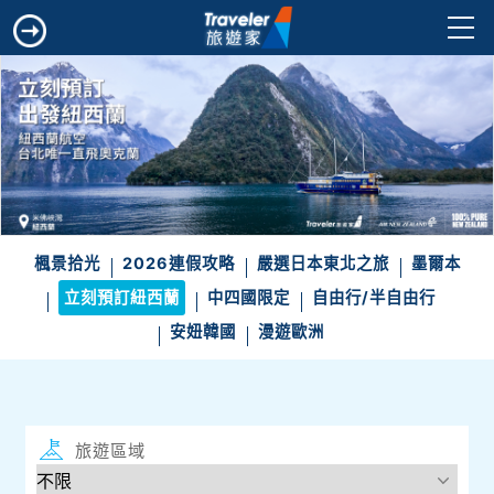
楓景拾光
2026連假攻略
嚴選日本東北之旅
墨爾本
立刻預訂紐西蘭
中四國限定
自由行/半自由行
安妞韓國
漫遊歐洲
旅遊區域