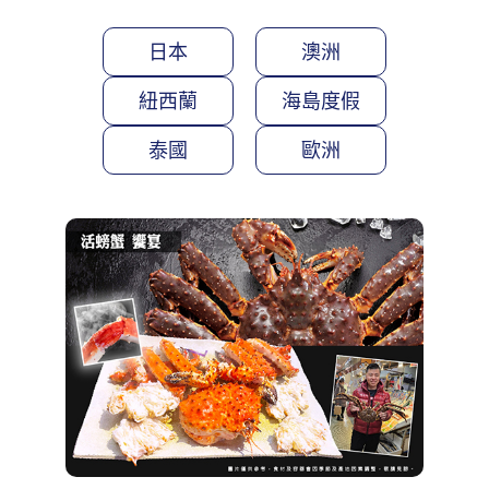
日本
澳洲
紐西蘭
海島度假
泰國
歐洲