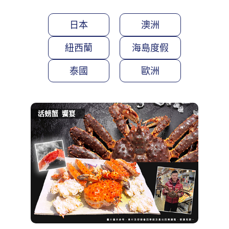
日本
澳洲
紐西蘭
海島度假
泰國
歐洲