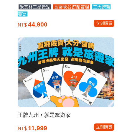
米其林三星景點
長瀞峽谷遊船賞楓
三大螃蟹
饗宴
立刻購買
44,900
NT$
王牌九州，就是旅遊家
立刻購買
11,999
NT$