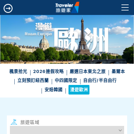
楓景拾光
2026連假攻略
嚴選日本東北之旅
墨爾本
立刻預訂紐西蘭
中四國限定
自由行/半自由行
安妞韓國
漫遊歐洲
旅遊區域