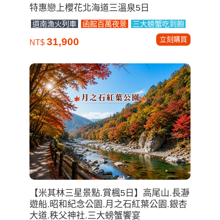
特惠戀上櫻花北海道三溫泉5日
道南漁火列車
函館百萬夜景
三大螃蟹吃到飽
立刻購買
31,900
NT$
【米其林三星景點.賞楓5日】高尾山.長瀞
遊船.昭和紀念公園.月之石紅葉公園.銀杏
大道.秩父神社.三大螃蟹饗宴