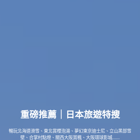
重磅推薦｜日本旅遊特搜
暢玩北海道滑雪、東北賞櫻泡湯、夢幻東京迪士尼、立山黑部雪
壁、合掌村點燈、關西大阪賞楓、大阪環球影城......