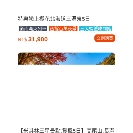
特惠戀上櫻花北海道三溫泉5日
道南漁火列車
函館百萬夜景
三大螃蟹吃到飽
立刻購買
31,900
NT$
【米其林三星景點.賞楓5日】高尾山.長瀞