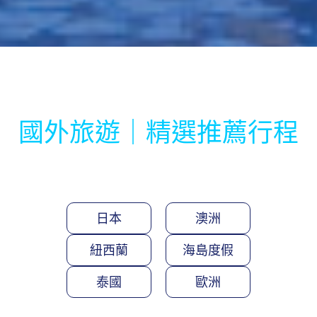
國外旅遊｜精選推薦行程
日本
澳洲
紐西蘭
海島度假
泰國
歐洲