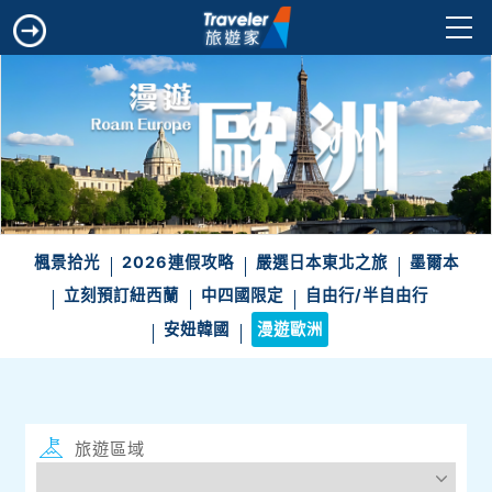
楓景拾光
2026連假攻略
嚴選日本東北之旅
墨爾本
立刻預訂紐西蘭
中四國限定
自由行/半自由行
安妞韓國
漫遊歐洲
旅遊區域