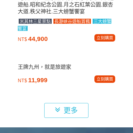
遊船.昭和紀念公園.月之石紅葉公園.銀杏
大道.秩父神社.三大螃蟹饗宴
米其林三星景點
長瀞峽谷遊船賞楓
三大螃蟹
饗宴
立刻購買
44,900
NT$
王牌九州，就是旅遊家
立刻購買
11,999
NT$
更多