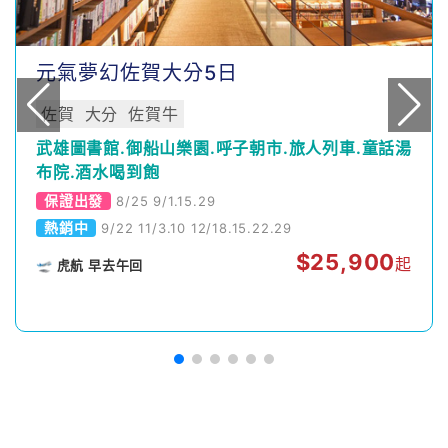
元氣夢幻佐賀大分5日
佐賀
大分
佐賀牛
武雄圖書館.御船山樂園.呼子朝市.旅人列車.童話湯
布院.酒水喝到飽
保證出發
8/25 9/1.15.29
熱銷中
9/22 11/3.10 12/18.15.22.29
$
25,900
起
🛫 虎航 早去午回