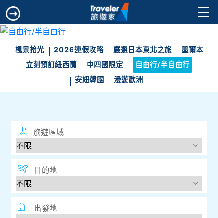
楓景拾光
2026連假攻略
嚴選日本東北之旅
墨爾本
立刻預訂紐西蘭
中四國限定
自由行/半自由行
安妞韓國
漫遊歐洲
旅遊區域
目的地
出發地