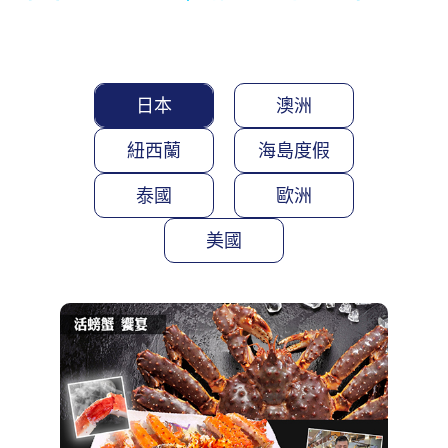
日本
澳洲
紐西蘭
海島度假
泰國
歐洲
美國