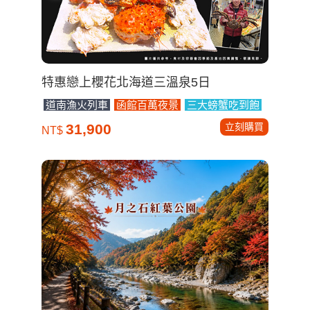
特惠戀上櫻花北海道三溫泉5日
道南漁火列車
函館百萬夜景
三大螃蟹吃到飽
立刻購買
31,900
NT$