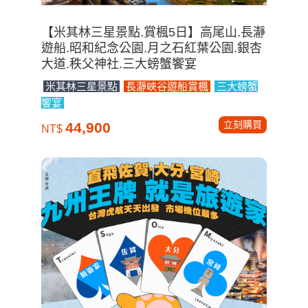
【米其林三星景點.賞楓5日】高尾山.長瀞
遊船.昭和紀念公園.月之石紅葉公園.銀杏
大道.秩父神社.三大螃蟹饗宴
米其林三星景點
長瀞峽谷遊船賞楓
三大螃蟹
饗宴
立刻購買
44,900
NT$