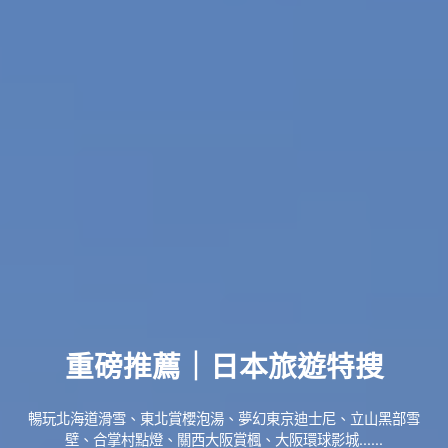
重磅推薦｜日本旅遊特搜
暢玩北海道滑雪、東北賞櫻泡湯、夢幻東京迪士尼、立山黑部雪
壁、合掌村點燈、關西大阪賞楓、大阪環球影城......