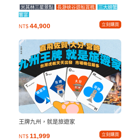
米其林三星景點
長瀞峽谷遊船賞楓
三大螃蟹
饗宴
立刻購買
44,900
NT$
王牌九州，就是旅遊家
立刻購買
11,999
NT$