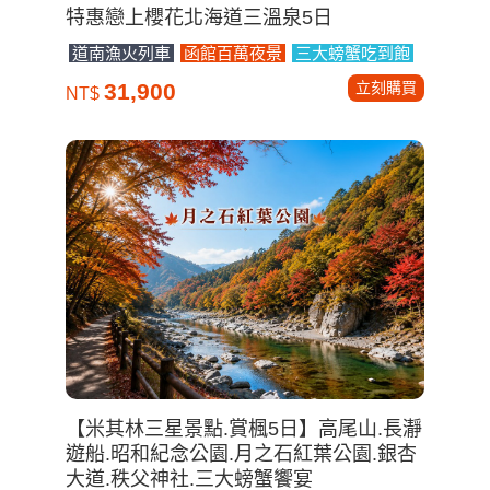
特惠戀上櫻花北海道三溫泉5日
道南漁火列車
函館百萬夜景
三大螃蟹吃到飽
立刻購買
31,900
NT$
【米其林三星景點.賞楓5日】高尾山.長瀞
遊船.昭和紀念公園.月之石紅葉公園.銀杏
大道.秩父神社.三大螃蟹饗宴