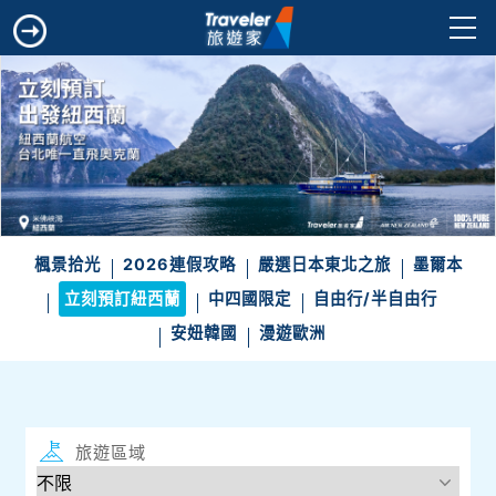
楓景拾光
2026連假攻略
嚴選日本東北之旅
墨爾本
立刻預訂紐西蘭
中四國限定
自由行/半自由行
安妞韓國
漫遊歐洲
旅遊區域