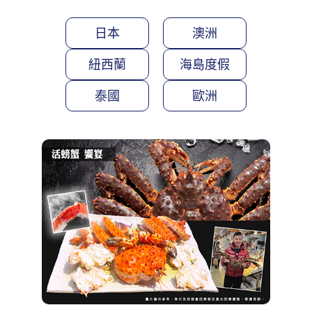
日本
澳洲
紐西蘭
海島度假
泰國
歐洲