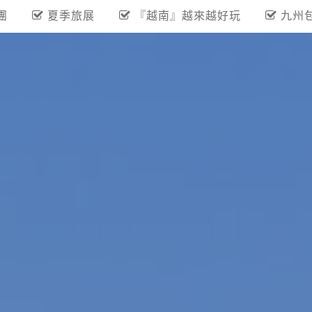
團
夏季旅展
『越南』越來越好玩
九州