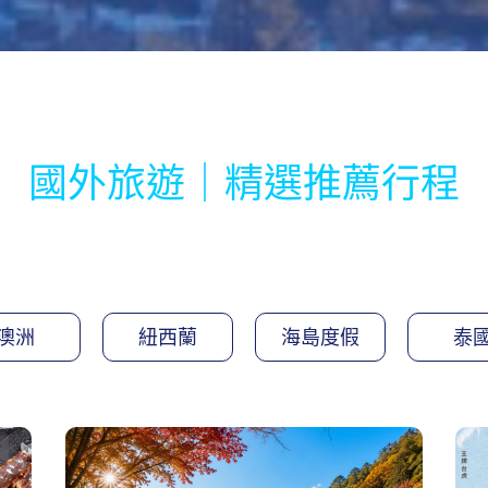
國外旅遊｜精選推薦行程
澳洲
紐西蘭
海島度假
泰