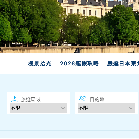
楓景拾光
2026連假攻略
嚴選日本
旅遊區域
目的地