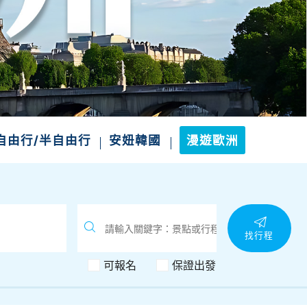
自由行/半自由行
安妞韓國
漫遊歐洲
找行程
可報名
保證出發