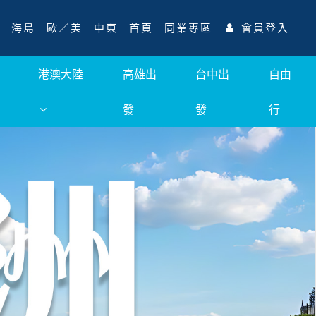
海島
歐／美
中東
首頁
同業專區
會員登入
港澳大陸
高雄出
台中出
自由
發
發
行