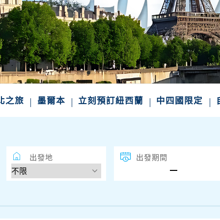
東北之旅
墨爾本
立刻預訂紐西蘭
中四國限定
出發地
出發期間