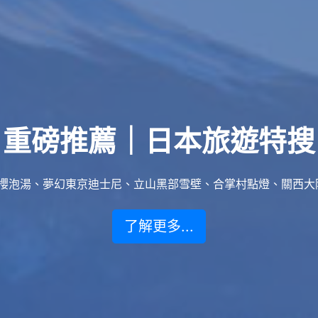
重磅推薦｜日本旅遊特搜
泡湯、夢幻東京迪士尼、立山黑部雪壁、合掌村點燈、關西大阪賞楓
了解更多...