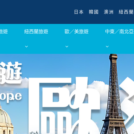
日本
韓國
澳洲
紐西蘭
旅遊
紐西蘭旅遊
歐／美旅遊
中東／南北亞