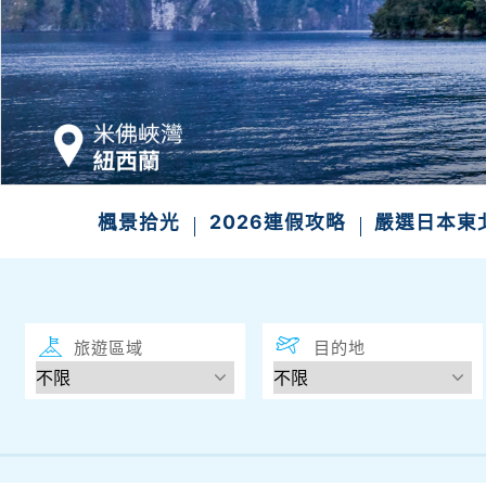
發現
楓景拾光
2026連假攻略
嚴選日本東
旅遊區域
目的地