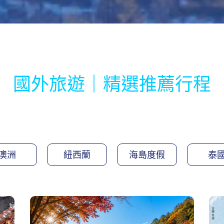
國外旅遊｜精選推薦行程
澳洲
紐西蘭
海島度假
泰