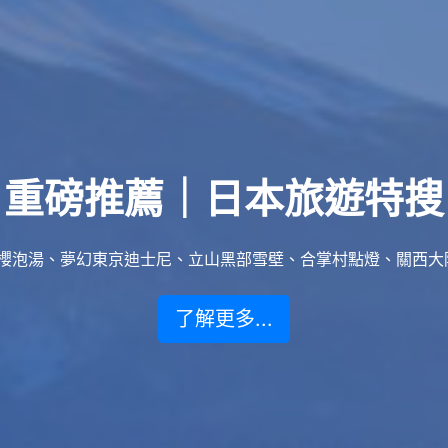
重磅推薦｜日本旅遊特搜
泡湯、夢幻東京迪士尼、立山黑部雪壁、合掌村點燈、關西大阪賞楓
了解更多...