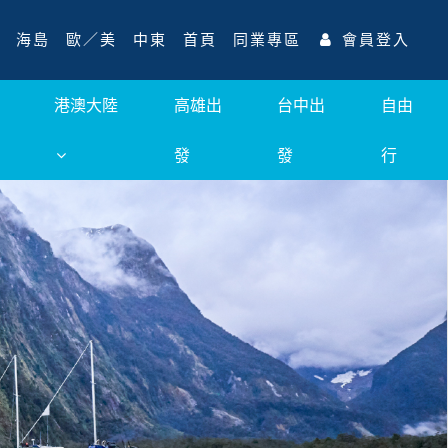
海島
歐／美
中東
首頁
同業專區
會員登入
港澳大陸
高雄出
台中出
自由
發
發
行