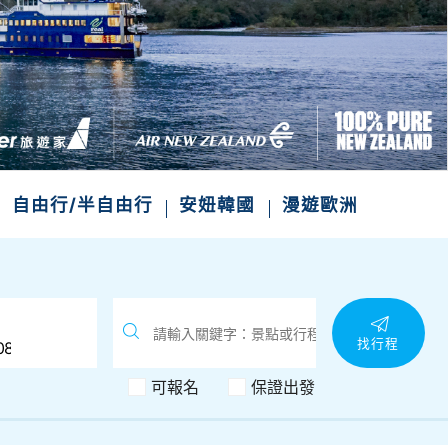
次收藏
自由行/半自由行
安妞韓國
漫遊歐洲
找行程
可報名
保證出發