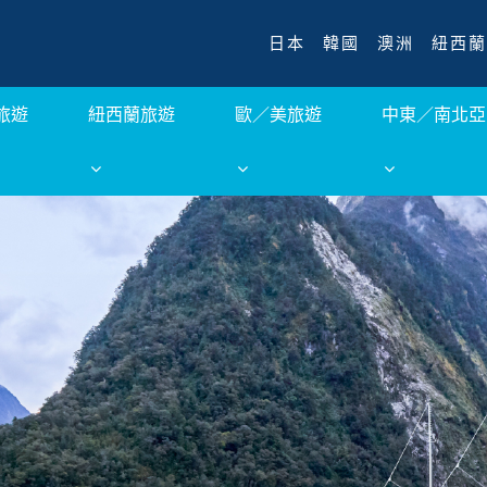
日本
韓國
澳洲
紐西蘭
旅遊
紐西蘭旅遊
歐／美旅遊
中東／南北亞