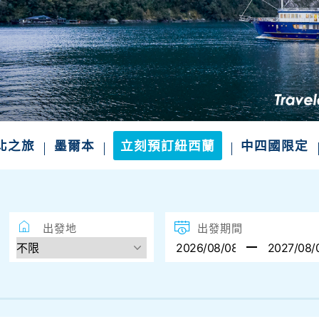
四國絕景．山陰山陽．一次滿足
不一樣的風景 小眾秘境、世界遺產、溫泉美食一
精選航班席次，把握限定出發
北之旅
墨爾本
立刻預訂紐西蘭
中四國限定
出發地
出發期間