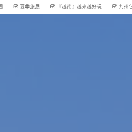
團
夏季旅展
『越南』越來越好玩
九州