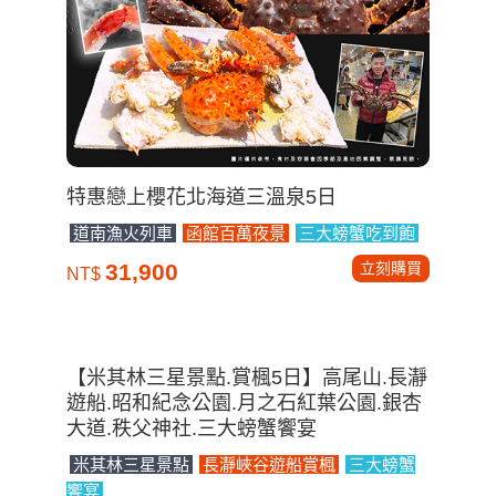
特惠戀上櫻花北海道三溫泉5日
道南漁火列車
函館百萬夜景
三大螃蟹吃到飽
立刻購買
31,900
NT$
【米其林三星景點.賞楓5日】高尾山.長瀞
遊船.昭和紀念公園.月之石紅葉公園.銀杏
大道.秩父神社.三大螃蟹饗宴
米其林三星景點
長瀞峽谷遊船賞楓
三大螃蟹
饗宴