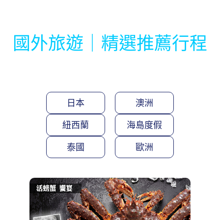
國外旅遊｜精選推薦行程
日本
澳洲
紐西蘭
海島度假
泰國
歐洲