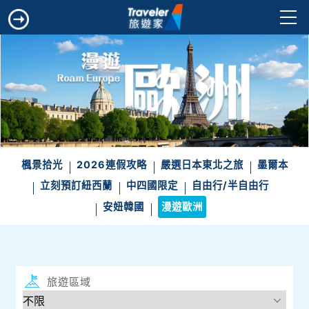
楓景拾光
2026連假攻略
嚴選日本東北之旅
墨爾本
立刻預訂紐西蘭
中四國限定
自由行/半自由行
安妞韓國
漫遊歐洲
旅遊區域