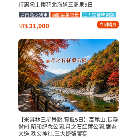
【米其林三星景點.賞楓5日】高尾山.長瀞
遊船.昭和紀念公園.月之石紅葉公園.銀杏
大道.秩父神社.三大螃蟹饗宴
米其林三星景點
長瀞峽谷遊船賞楓
三大螃蟹
饗宴
立刻購買
44,900
NT$