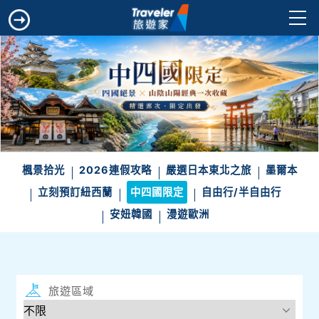
楓景拾光
2026連假攻略
嚴選日本東北之旅
墨爾本
立刻預訂紐西蘭
中四國限定
自由行/半自由行
安妞韓國
漫遊歐洲
旅遊區域
目的地
出發地