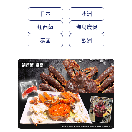
泰國
歐洲
特惠戀上櫻花北海道三溫泉5日
道南漁火列車
函館百萬夜景
三大螃蟹吃到飽
立刻購買
31,900
NT$