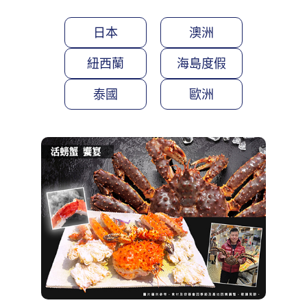
日本
澳洲
紐西蘭
海島度假
泰國
歐洲