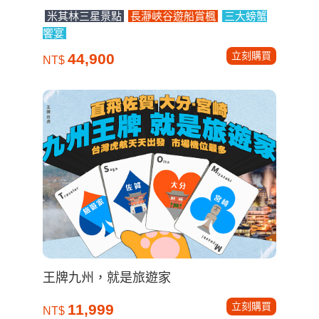
米其林三星景點
長瀞峽谷遊船賞楓
三大螃蟹
饗宴
立刻購買
44,900
NT$
王牌九州，就是旅遊家
立刻購買
11,999
NT$