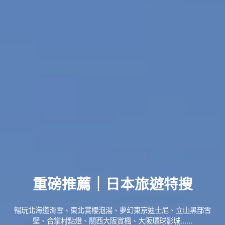
重磅推薦｜日本旅遊特搜
暢玩北海道滑雪、東北賞櫻泡湯、夢幻東京迪士尼、立山黑部雪
壁、合掌村點燈、關西大阪賞楓、大阪環球影城......