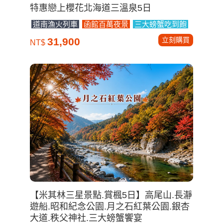
特惠戀上櫻花北海道三溫泉5日
道南漁火列車
函館百萬夜景
三大螃蟹吃到飽
立刻購買
31,900
NT$
【米其林三星景點.賞楓5日】高尾山.長瀞
遊船.昭和紀念公園.月之石紅葉公園.銀杏
大道.秩父神社.三大螃蟹饗宴