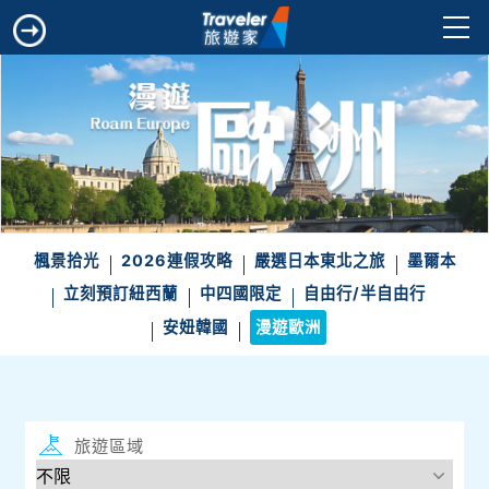
楓景拾光
2026連假攻略
嚴選日本東北之旅
墨爾本
立刻預訂紐西蘭
中四國限定
自由行/半自由行
安妞韓國
漫遊歐洲
旅遊區域