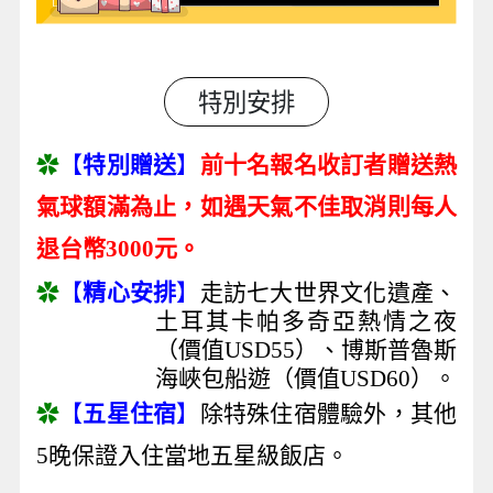
特別安排
✿
【
特別贈送
】
前十名報名收訂者
贈送熱
氣球額滿為止
，
如遇天氣不佳取消則每人
退台幣3000元
。
✿
【
精心安排
】
走訪七大世界文化遺產、
土耳其卡帕多奇亞熱情之夜
（價值USD55）、博斯普魯斯
海峽包船遊（價值USD60）。
✿
【
五星住宿
】
除特殊住宿體驗外，其他
5晚保證入住當地五星級飯店。