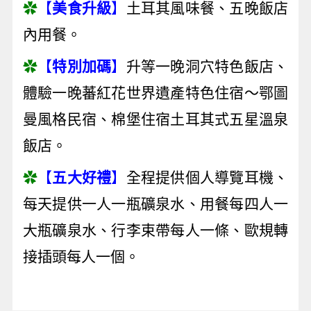
✿
【
美食升級
】
土耳其風味餐、五晚飯店
內用餐。
✿
【
特別加碼
】
升等一晚洞穴特色飯店、
體驗一晚蕃紅花世界遺產特色住宿～鄂圖
曼風格民宿、棉堡住宿土耳其式五星溫泉
飯店。
✿
【
五大好禮
】
全程提供個人導覽耳機、
每天提供一人一瓶礦泉水、用餐每四人一
大瓶礦泉水、行李束帶每人一條、歐規轉
接插頭每人一個。