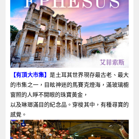
【有頂大市集】
是土耳其世界現存最古老、最大
的市集之一，目眩神迷的馬賽克燈海，滿玻璃櫥
窗照的人睜不開眼的珠寶黃金，
以及琳瑯滿目的紀念品。穿梭其中，有種尋寶的
感覺。