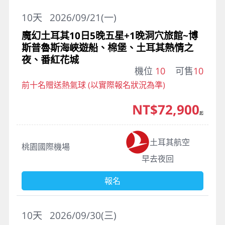
10
天
2026/09/21(一)
魔幻土耳其10日5晚五星+1晚洞穴旅館~博
斯普魯斯海峽遊船、棉堡、土耳其熱情之
夜、番紅花城
機位
10
可售
10
前十名贈送熱氣球 (以實際報名狀況為準)
NT$72,900
起
土耳其航空
桃園國際機場
早去夜回
報名
10
天
2026/09/30(三)