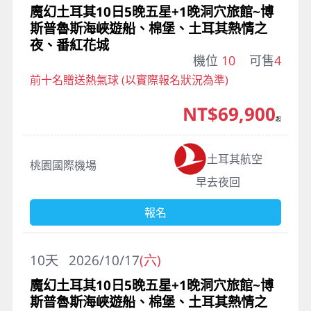
魔幻土耳其10日5晚五星+1晚洞穴旅館~博
斯普魯斯海峽遊船、棉堡、土耳其熱情之
夜、番紅花城
機位
10
可售
4
前十名贈送熱氣球 (以實際報名狀況為準)
NT$69,900
起
土耳其航空
桃園國際機場
早去夜回
報名
10
天
2026/10/17
(六)
魔幻土耳其10日5晚五星+1晚洞穴旅館~博
斯普魯斯海峽遊船、棉堡、土耳其熱情之