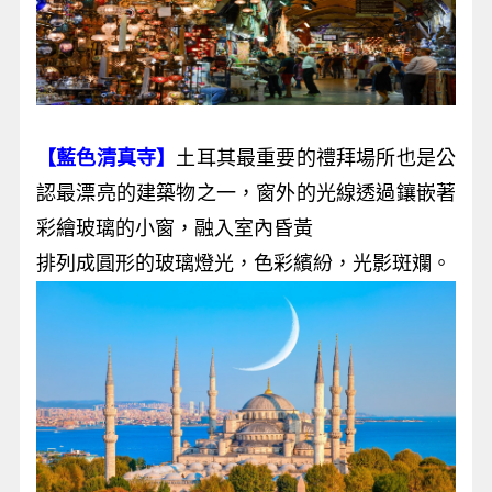
【藍色清真寺】
土耳其最重要的禮拜場所也是公
認最漂亮的建築物之一，窗外的光線透過鑲嵌著
彩繪玻璃的小窗，融入室內昏黃
排列成圓形的玻璃燈光，色彩繽紛，光影斑斕。