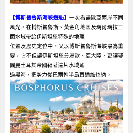
【博斯普魯斯海峽遊船】
一次看盡歐亞兩岸不同
風光，在博斯普魯斯、黃金角地區及瑪爾瑪拉三
面水域帶給伊斯坦堡特殊的地理
位置及歷史定位中，又以博斯普魯斯海峽最為重
要，它不但讓伊斯坦堡分屬歐、亞大陸，更讓鄂
圖曼土耳其帝國藉著這片水域通
過黑海，把勢力從巴爾幹半島直通維也納。