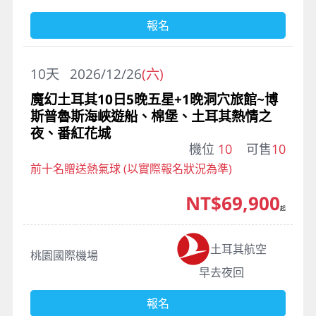
報名
10
天
2026/12/26
(六)
魔幻土耳其10日5晚五星+1晚洞穴旅館~博
斯普魯斯海峽遊船、棉堡、土耳其熱情之
夜、番紅花城
機位
10
可售
10
前十名贈送熱氣球 (以實際報名狀況為準)
NT$69,900
起
土耳其航空
桃園國際機場
早去夜回
報名