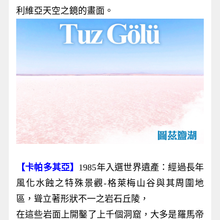
利維亞天空之鏡的畫面。
【卡帕多其亞】
1985年入選世界遺產：經過長年
風化水蝕之特殊景觀-格萊梅山谷與其周圍地
區，聳立著形狀不一之岩石丘陵，
在這些岩面上開鑿了上千個洞窟，大多是羅馬帝