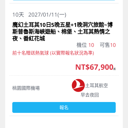
10
天
2027/01/11(一)
魔幻土耳其10日5晚五星+1晚洞穴旅館~博
斯普魯斯海峽遊船、棉堡、土耳其熱情之
夜、番紅花城
機位
10
可售
10
前十名贈送熱氣球 (以實際報名狀況為準)
NT$67,900
起
土耳其航空
桃園國際機場
早去夜回
報名