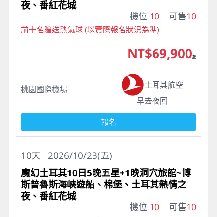
夜、番紅花城
機位
10
可售
10
前十名贈送熱氣球 (以實際報名狀況為準)
NT$69,900
起
土耳其航空
桃園國際機場
早去夜回
報名
10
天
2026/10/23(五)
魔幻土耳其10日5晚五星+1晚洞穴旅館~博
斯普魯斯海峽遊船、棉堡、土耳其熱情之
夜、番紅花城
機位
10
可售
10