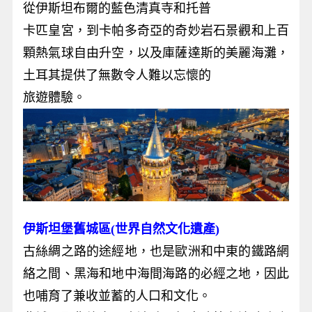
從伊斯坦布爾的藍色清真寺和托普
卡匹皇宮，到卡帕多奇亞的奇妙岩石景觀和上百
顆熱氣球自由升空，以及庫薩達斯的美麗海灘，
土耳其提供了無數令人難以忘懷的
旅遊體驗。
伊斯坦堡舊城區(世界自然文化遺產)
古絲綢之路的途經地，也是歐洲和中東的鐵路網
絡之間、黑海和地中海間海路的必經之地，因此
也哺育了兼收並蓄的人口和文化。