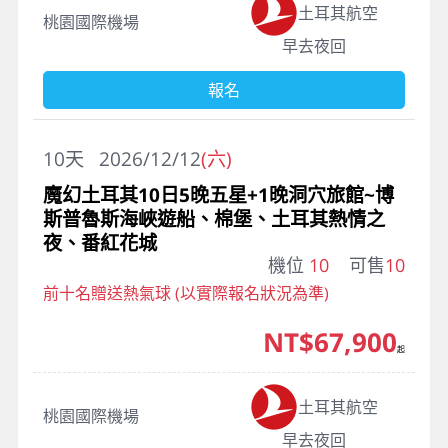
土耳其航空
桃園國際機場
早去夜回
報名
10
天
2026/12/12
(六)
魔幻土耳其10日5晚五星+1晚洞穴旅館~博
斯普魯斯海峽遊船、棉堡、土耳其熱情之
夜、番紅花城
機位
10
可售
10
前十名贈送熱氣球 (以實際報名狀況為準)
NT$67,900
起
土耳其航空
桃園國際機場
早去夜回