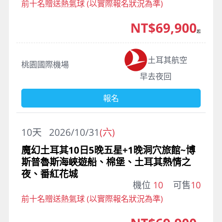
前十名贈送熱氣球 (以實際報名狀況為準)
NT$69,900
起
土耳其航空
桃園國際機場
早去夜回
報名
10
天
2026/10/31
(六)
魔幻土耳其10日5晚五星+1晚洞穴旅館~博
斯普魯斯海峽遊船、棉堡、土耳其熱情之
夜、番紅花城
機位
10
可售
10
前十名贈送熱氣球 (以實際報名狀況為準)