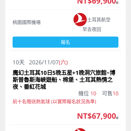
NT$69,900
起
土耳其航空
桃園國際機場
早去夜回
報名
10
天
2026/11/07
(六)
魔幻土耳其10日5晚五星+1晚洞穴旅館~博
斯普魯斯海峽遊船、棉堡、土耳其熱情之
夜、番紅花城
機位
10
可售
10
前十名贈送熱氣球 (以實際報名狀況為準)
NT$67,900
起