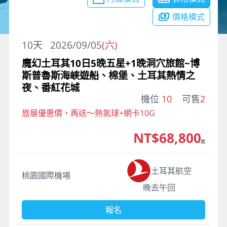
價格模式
10
天
2026/09/05
(六)
魔幻土耳其10日5晚五星+1晚洞穴旅館~博
斯普魯斯海峽遊船、棉堡、土耳其熱情之
夜、番紅花城
機位
10
可售
2
旅展優惠價，再送～熱氣球+網卡10G
NT$68,800
起
土耳其航空
桃園國際機場
晚去午回
報名