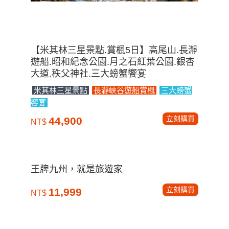
【米其林三星景點.賞楓5日】高尾山.長瀞
遊船.昭和紀念公園.月之石紅葉公園.銀杏
大道.秩父神社.三大螃蟹饗宴
米其林三星景點
長瀞峽谷遊船賞楓
三大螃蟹
饗宴
立刻購買
44,900
NT$
王牌九州，就是旅遊家
立刻購買
11,999
NT$