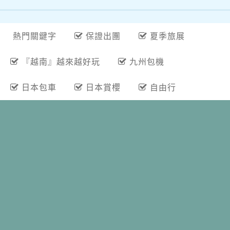
熱門關鍵字
保證出團
夏季旅展
『越南』越來越好玩
九州包機
日本包車
日本賞櫻
自由行