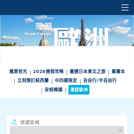
楓景拾光
2026連假攻略
嚴選日本東北之旅
墨爾本
立刻預訂紐西蘭
中四國限定
自由行/半自由行
安妞韓國
漫遊歐洲
旅遊區域