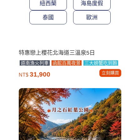
紐西蘭
海島度假
泰國
歐洲
特惠戀上櫻花北海道三溫泉5日
道南漁火列車
函館百萬夜景
三大螃蟹吃到飽
立刻購買
31,900
NT$