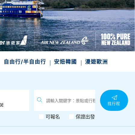
次收藏
自由行/半自由行
安妞韓國
漫遊歐洲
找行程
可報名
保證出發