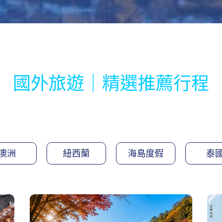
國外旅遊｜精選推薦行程
澳洲
紐西蘭
海島度假
泰