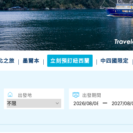
四國絕景．山陰山陽．一次滿足
不一樣的風景 小眾秘境、世界遺產、溫泉美食一
精選航班席次，把握限定出發
北之旅
墨爾本
立刻預訂紐西蘭
中四國限定
出發地
出發期間