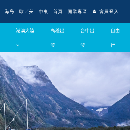
海島
歐／美
中東
首頁
同業專區
會員登入
港澳大陸
高雄出
台中出
自由
發
發
行