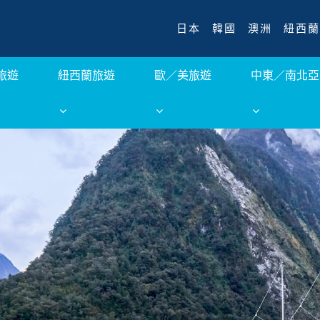
日本
韓國
澳洲
紐西蘭
旅遊
紐西蘭旅遊
歐／美旅遊
中東／南北亞