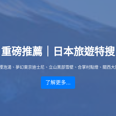
重磅推薦｜日本旅遊特搜
泡湯、夢幻東京迪士尼、立山黑部雪壁、合掌村點燈、關西大阪賞楓
了解更多...