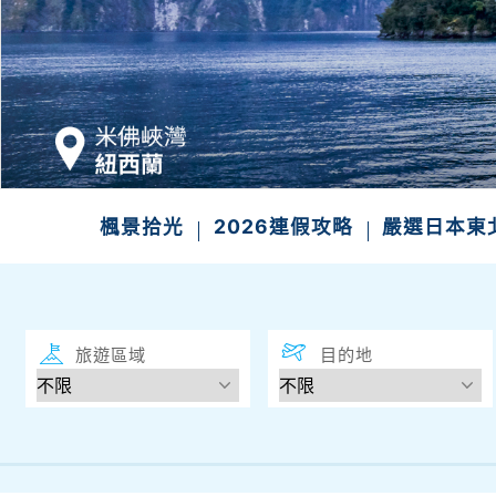
發現
楓景拾光
2026連假攻略
嚴選日本東
旅遊區域
目的地