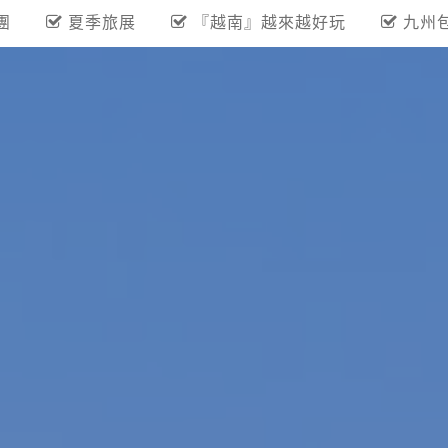
團
夏季旅展
『越南』越來越好玩
九州