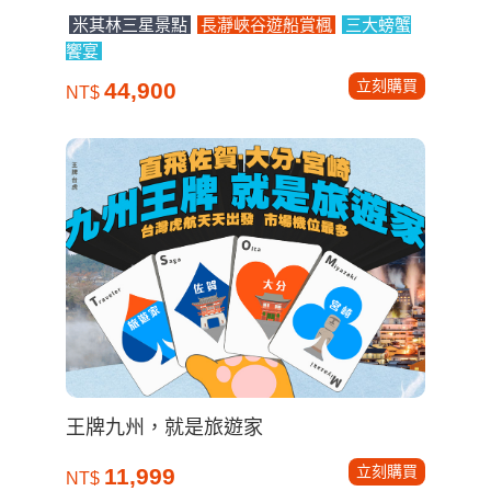
米其林三星景點
長瀞峽谷遊船賞楓
三大螃蟹
饗宴
立刻購買
44,900
NT$
王牌九州，就是旅遊家
立刻購買
11,999
NT$