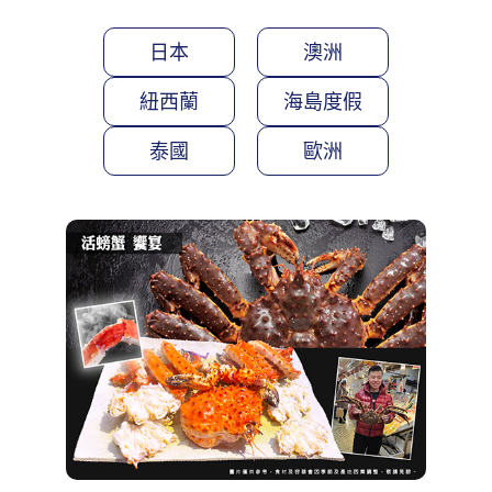
日本
澳洲
紐西蘭
海島度假
泰國
歐洲