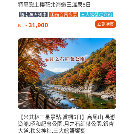
特惠戀上櫻花北海道三溫泉5日
道南漁火列車
函館百萬夜景
三大螃蟹吃到飽
立刻購買
31,900
NT$
【米其林三星景點.賞楓5日】高尾山.長瀞
遊船.昭和紀念公園.月之石紅葉公園.銀杏
大道.秩父神社.三大螃蟹饗宴