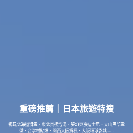
重磅推薦｜日本旅遊特搜
暢玩北海道滑雪、東北賞櫻泡湯、夢幻東京迪士尼、立山黑部雪
壁、合掌村點燈、關西大阪賞楓、大阪環球影城......