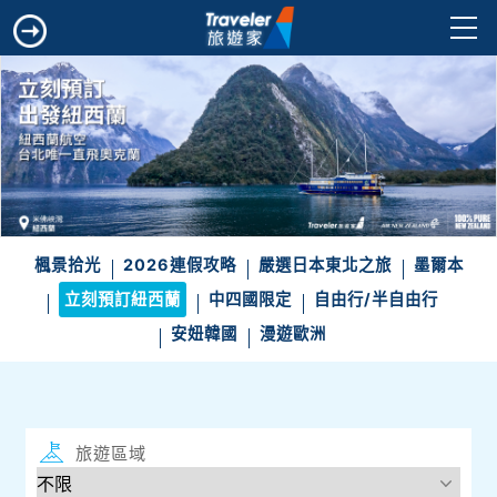
楓景拾光
2026連假攻略
嚴選日本東北之旅
墨爾本
立刻預訂紐西蘭
中四國限定
自由行/半自由行
安妞韓國
漫遊歐洲
旅遊區域