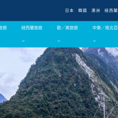
日本
韓國
澳洲
紐西蘭
旅遊
紐西蘭旅遊
歐／美旅遊
中東／南北亞