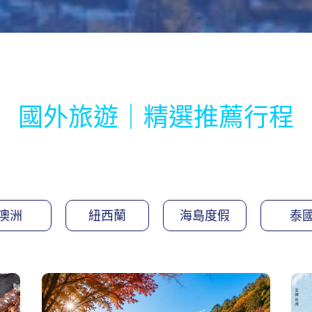
國外旅遊｜精選推薦行程
澳洲
紐西蘭
海島度假
泰