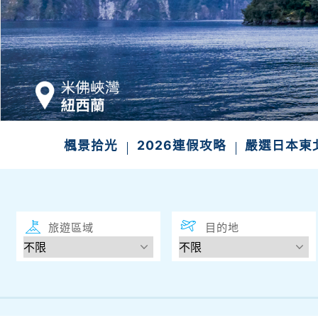
發現
楓景拾光
2026連假攻略
嚴選日本東
旅遊區域
目的地