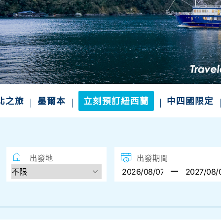
四國絕景．山陰山陽．一次滿足
不一樣的風景 小眾秘境、世界遺產、溫泉美食一
精選航班席次，把握限定出發
北之旅
墨爾本
立刻預訂紐西蘭
中四國限定
出發地
出發期間