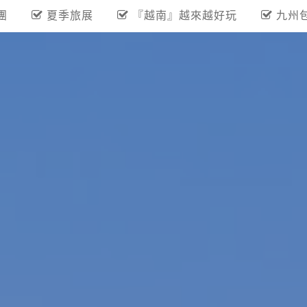
團
夏季旅展
『越南』越來越好玩
九州