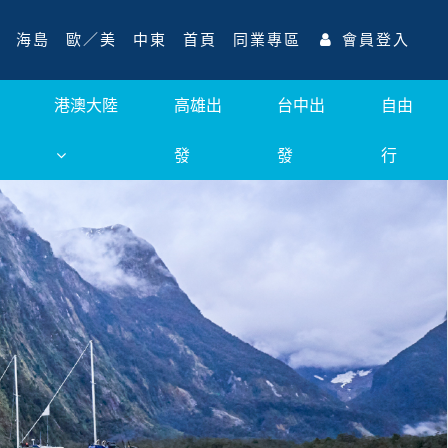
海島
歐／美
中東
首頁
同業專區
會員登入
港澳大陸
高雄出
台中出
自由
發
發
行