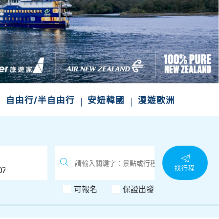
次收藏
自由行/半自由行
安妞韓國
漫遊歐洲
找行程
可報名
保證出發