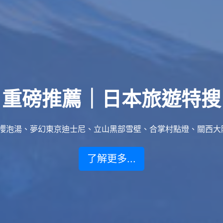
重磅推薦｜日本旅遊特搜
泡湯、夢幻東京迪士尼、立山黑部雪壁、合掌村點燈、關西大阪賞楓
了解更多...