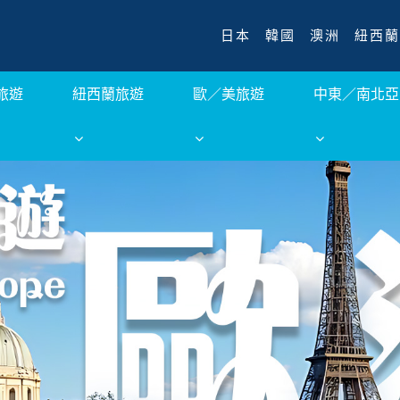
日本
韓國
澳洲
紐西蘭
旅遊
紐西蘭旅遊
歐／美旅遊
中東／南北亞