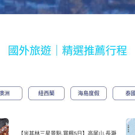
國外旅遊｜精選推薦行程
澳洲
紐西蘭
海島度假
泰
【米其林三星景點.賞楓5日】高尾山.長瀞