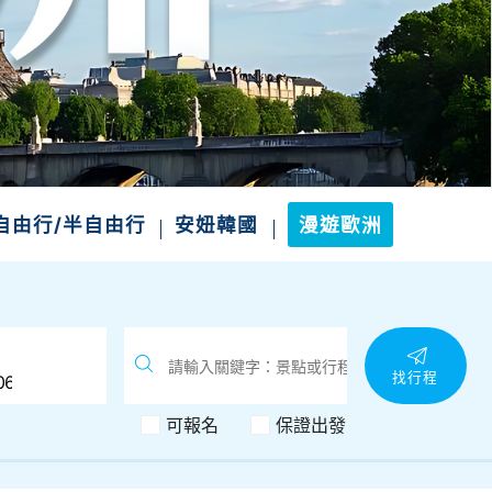
自由行/半自由行
安妞韓國
漫遊歐洲
找行程
可報名
保證出發