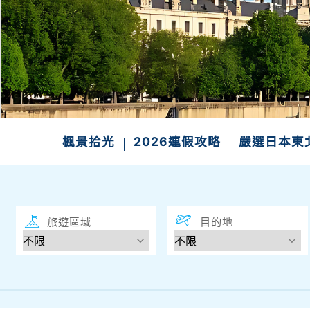
楓景拾光
2026連假攻略
嚴選日本
旅遊區域
目的地