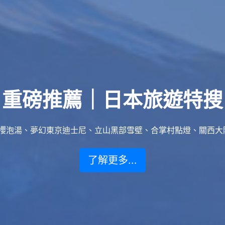
重磅推薦｜日本旅遊特搜
泡湯、夢幻東京迪士尼、立山黑部雪壁、合掌村點燈、關西大阪賞楓
了解更多...