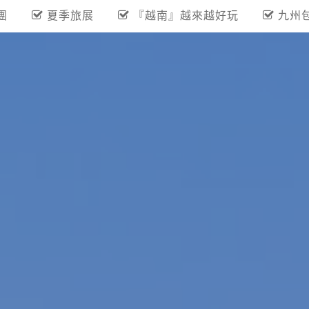
團
夏季旅展
『越南』越來越好玩
九州