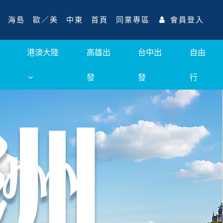
海島
歐／美
中東
首頁
同業專區
會員登入
港澳大陸
高雄出
台中出
自由
發
發
行