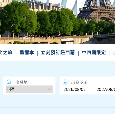
東北之旅
墨爾本
立刻預訂紐西蘭
中四國限定
出發地
出發期間