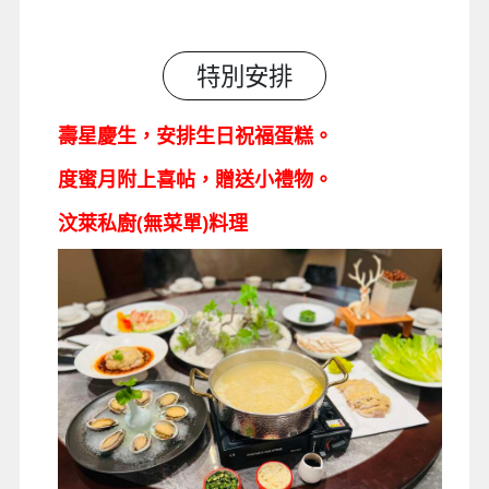
特別安排
壽星慶生，安排生日祝福蛋糕。
度蜜月附上喜帖
，贈送小禮物。
汶萊私廚(無菜單)料理