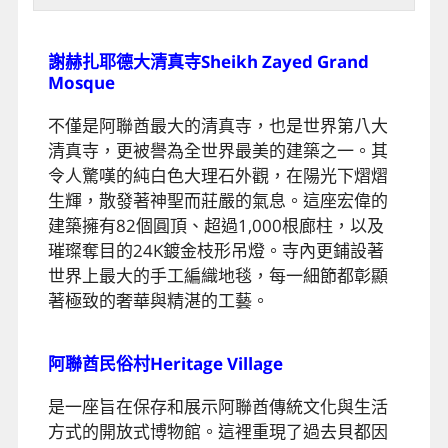
謝赫扎耶德大清真寺Sheikh Zayed Grand
Mosque
不僅是阿聯酋最大的清真寺，也是世界第八大
清真寺，更被譽為全世界最美的建築之一。其
令人驚嘆的純白色大理石外觀，在陽光下熠熠
生輝，散發著神聖而莊嚴的氣息。這座宏偉的
建築擁有82個圓頂、超過1,000根廊柱，以及
璀璨奪目的24K鍍金枝形吊燈。寺內更鋪設著
世界上最大的手工編織地毯，每一細節都彰顯
著極致的奢華與精湛的工藝。
阿聯酋民俗村Heritage Village
是一座旨在保存和展示阿聯酋傳統文化與生活
方式的開放式博物館。這裡重現了過去貝都因