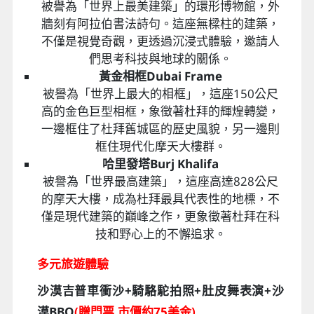
被譽為「世界上最美建築」的環形博物館，外
牆刻有阿拉伯書法詩句。這座無樑柱的建築，
不僅是視覺奇觀，更透過沉浸式體驗，邀請人
們思考科技與地球的關係。
黃金相框Dubai Frame
被譽為「世界上最大的相框」，這座150公尺
高的金色巨型相框，象徵著杜拜的輝煌轉變，
一邊框住了杜拜舊城區的歷史風貌，另一邊則
框住現代化摩天大樓群。
哈里發塔Burj Khalifa
被譽為「世界最高建築」，這座高達828公尺
的摩天大樓，成為杜拜最具代表性的地標，不
僅是現代建築的巔峰之作，更象徵著杜拜在科
技和野心上的不懈追求。
多元旅遊體驗
沙漠吉普車衝沙+騎駱駝拍照+肚皮舞表演+沙
漠BBQ
(贈門票,市價約75美金)