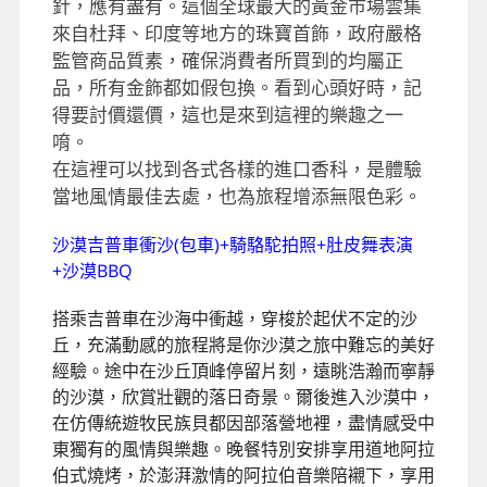
針，應有盡有。這個全球最大的黃金市場雲集
來自杜拜、印度等地方的珠寶首飾，政府嚴格
監管商品質素，確保消費者所買到的均屬正
品，所有金飾都如假包換。看到心頭好時，記
得要討價還價，這也是來到這裡的樂趣之一
唷。
在這裡可以找到各式各樣的進口香科，是體驗
當地風情最佳去處，也為旅程增添無限色彩。
沙漠吉普車衝沙(包車)+騎駱駝拍照+肚皮舞表演
+沙漠BBQ
搭乘吉普車在沙海中衝越，穿梭於起伏不定的沙
丘，充滿動感的旅程將是你沙漠之旅中難忘的美好
經驗。途中在沙丘頂峰停留片刻，遠眺浩瀚而寧靜
的沙漠，欣賞壯觀的落日奇景。爾後進入沙漠中，
在仿傳統遊牧民族貝都因部落營地裡，盡情感受中
東獨有的風情與樂趣。晚餐特別安排享用道地阿拉
伯式燒烤，於澎湃激情的阿拉伯音樂陪襯下，享用