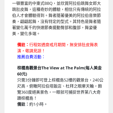
一頓豐富的中東式BBQ，並欣賞阿拉伯跳舞女郎大
跳肚皮舞，這種奇妙的體驗，相信只有傳統的阿拉
伯人才會體驗得到。舞者隨著優美的阿拉伯音樂節
奏，翩翩起舞，沒有特定的型式。其特色是舞者隨
著變化萬千的快速節奏擺動臀部和腹部，舞姿優
美，變化多端。
備註：
行程如遇齋戒月期間，無安排肚皮舞表
演，敬請見諒！
推薦自費活動：
棕櫚島觀景台The View at The Palm(每人美金
60元)
只需3分鐘即可登上棕櫚島52樓的觀景台，240公
尺高，俯瞰阿拉伯塔飯店、杜拜之眼摩天輪，飽
覽360度絕美景色，一眼就可捕捉世界第八大奇
蹟棕櫚島！
備註：
約1小時。