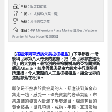
早餐
：飯店自助式
午餐
：中式料理(八菜一湯)
晚餐
：沙漠BBQ之夜
住宿
：4星 Millennium Place Marina 或 Best Western
Premier M Four Hotel 或同等級
【
搭磁浮列車造訪
朱美拉棕櫚島
】(下車參觀)一睹
號稱世界第八大奇景的氣勢，把「全世界都放進杜
拜」的大氣魄。最特別的是棕欄樹島的亞特蘭提斯
飯店Atlantis，該度假飯店是由六線水中行車隧道
所連接，令人驚豔的人工島棕櫚樹島，讓全世界的
焦點都落在杜拜。
即使是不熱衷於貴金屬的人，都應該到黃金市
集走一趟，感受一下珠光寶氣的奢華氛圍，市
集店鋪的櫥窗內掛滿了琳瑯滿目、燦爛奪目的
黃金藝品，舉凡項鍊、戒指、手鐲、耳環及胸