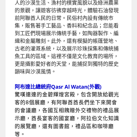
人的沙漠生活、漁村的樸實風貌以及綠洲農業
的景觀，讓遊客彷彿穿越時光，體驗石油發現
前阿聯酋人民的日常。民俗村內設有傳統市
集，販售著手工藝品、香料和紀念品；您能看
到工匠們現場展示傳統手藝，如陶器製作、編
織和金屬雕刻。此外，還有模擬的帳篷營地、
古老的灌溉系統，以及展示珍珠採集和傳統捕
魚工具的區域。這裡不僅是文化教育的場所，
更是攝影愛好者的天堂，能捕捉到獨特的歷史
韻味與沙漠風情。
阿布達比總統府Qasr Al Watan(外觀)
驚嘆連連的金碧輝煌宮殿，包含開放給觀光
客的8個展廳，有阿聯酋酋長們坐下來開會
的會議廳，各國互相餽贈外交禮物的禮品展
示廳，酋長宴客的國宴廳，阿拉伯文化知識
的展覽廳，還有圖書館，禮品區和咖啡廳
等。