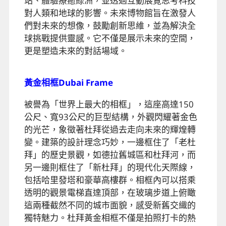
站、體驗療癒綠洲，並透過互動展覽思考科技
對人類和地球的影響。未來博物館旨在激發人
們對未來的想像，鼓勵創新思維，並為解決全
球挑戰提供靈感。它不僅是展示未來的空間，
更是塑造未來的對話場域。
黃金相框Dubai Frame
被譽為「世界上最大的相框」，這座高達150
公尺、寬93公尺的巨型結構，外觀閃耀著金色
的光芒，象徵著杜拜從過去走向未來的輝煌轉
變。建築的設計理念巧妙，一邊框住了「老杜
拜」的歷史景觀，如德拉舊城區和杜拜河，而
另一邊則框住了「新杜拜」的現代化天際線，
包括哈里發塔和豪華高樓群。相框內可以搭乘
透明的觀景電梯直達頂部，在玻璃步道上俯瞰
這兩種截然不同的城市面貌，感受新舊交織的
獨特魅力。杜拜黃金相框不僅是拍照打卡的熱