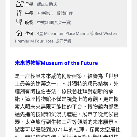
早餐
：飯店自助式
午餐
：方便遊玩，敬請自理
晚餐
：中式料理(八菜一湯)
住宿
：4星 Millennium Place Marina 或 Best Western
Premier M Four Hotel 或同等級
未來博物館Museum of the Future
是一座極具未來感的創新建築，被譽為「世界
上最美的建築之一」。其獨特的環形結構，外
牆刻有阿拉伯書法，象徵著杜拜對創新的承
諾。這座博物館不僅是視覺上的奇觀，更是探
索人類未來無限可能性的平台。博物館內部透
過先進的技術和沉浸式體驗，展示了從氣候變
遷、太空旅行到生物工程等領域的未來願景。
遊客可以體驗到2071年的杜拜，探索太空居住