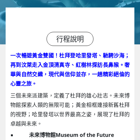
行程說明
一次暢遊黃金雙國！杜拜登哈里發塔、馳騁沙海；
再到汶萊走入金頂清真寺、紅樹林探訪長鼻猴。奢
華與自然交織，現代與信仰並存，一趟精彩絕倫的
心靈之旅。
三個未來派建築，定義了杜拜的雄心壯志。未來博
物館探索人類的無限可能；黃金相框連接新舊杜拜
的視野；哈里發塔以世界最高之姿，展現了杜拜的
卓越與未來。
未來博物館Museum of the Future