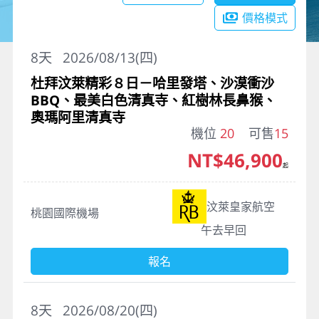
價格模式
8
天
2026/08/13(四)
杜拜汶萊精彩８日－哈里發塔、沙漠衝沙
BBQ、最美白色清真寺、紅樹林長鼻猴、
奧瑪阿里清真寺
機位
20
可售
15
NT$46,900
起
汶萊皇家航空
桃園國際機場
午去早回
報名
8
天
2026/08/20(四)