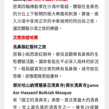
搭乘四輪傳動車在沙海中衝越，體驗在金黃色
的沙丘上下馳騁的極大樂趣和刺激。爾後，進
入沙漠中享用正宗的中東燒烤的阿拉伯之夜，
讓您體驗沙漠之旅的樂趣。
汶萊旅遊地標
長鼻猴紅樹林之旅
搭著小船悠遊紅樹林，尋找並觀察長鼻猴的生
態體驗活動。讓旅客能在不必深入雨林的狀況
下，輕鬆觀賞到汶萊的稀有長鼻猴，城市就在
旁邊，卻像闖進原始叢林。
傑米哈山納博爾基亞清真寺(傑米清真寺)Jame
Asr Hassanil Bolkiah Mosque
有「國王的清真寺」美譽，是汶萊最大的清真
寺、世上最先進的清真寺之一，擁有29座鍍