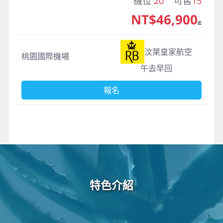
機位
20
可售
15
NT$46,900
起
汶萊皇家航空
桃園國際機場
午去早回
報名
特色介紹