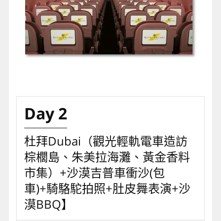
Day 2
杜拜Dubai（觀光輕軌電車造訪
棕櫚島、朱美拉海灘、黃金香料
市集）+沙漠吉普車衝沙(包
車)+騎駱駝拍照+肚皮舞表演+沙
漠BBQ】