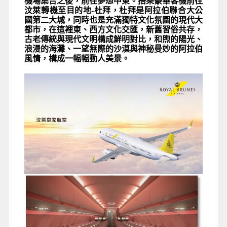
機場集合之後，前往夢想中東。搭乘豪華客機前往
汶萊轉機至目的地-
杜拜，杜拜是阿拉伯聯合大公
國第二大城，
同時也是充滿獨特文化氛圍的現代大
都市，在這裡東、西方文化交匯，新舊習俗共存，
古老傳統與現代文明構成鮮明對比，和煦的陽光、
浪漫的海灘、一望無際的沙漠與神秘曼妙的阿拉伯
風情，構成一幅幅動人美景。